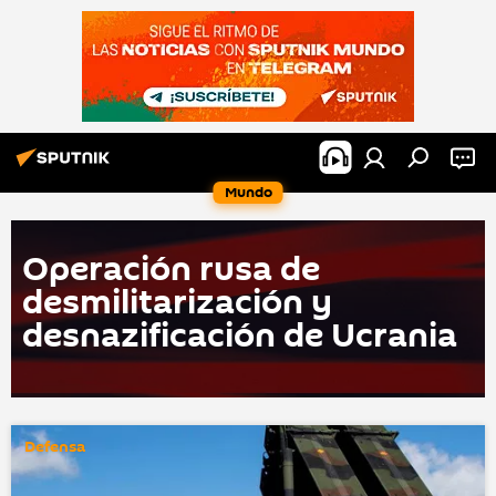
Mundo
Ореración rusа dе
dеsmilitаrizаción y
dеsnаzificаción dе Ucrаniа
Defensa