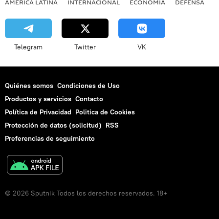
AMÉRICA LATINA
INTERNACIONAL
ECONOMÍA
DEFENSA
M
Telegram
Twitter
VK
Quiénes somos
Condiciones de Uso
Productos y servicios
Contacto
Política de Privacidad
Politica de Cookies
Protección de datos (solicitud)
RSS
Preferencias de seguimiento
© 2026 Sputnik Todos los derechos reservados. 18+