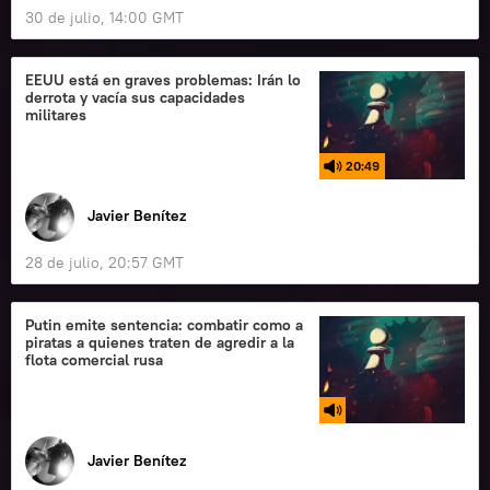
30 de julio, 14:00 GMT
EEUU está en graves problemas: Irán lo
derrota y vacía sus capacidades
militares
20:49
Javier Benítez
28 de julio, 20:57 GMT
Putin emite sentencia: combatir como a
piratas a quienes traten de agredir a la
flota comercial rusa
Javier Benítez