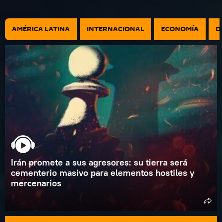
AMÉRICA LATINA
INTERNACIONAL
ECONOMÍA
D
Irán promete a sus agresores: su tierra será
cementerio masivo para elementos hostiles y
mercenarios