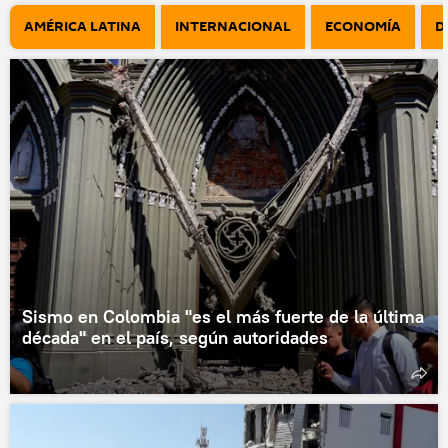
AMÉRICA LATINA
INTERNACIONAL
ECONOMÍA
D
Sismo en Colombia "es el más fuerte de la última
década" en el país, según autoridades