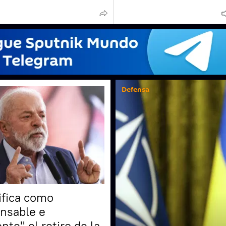
Defensa
ifica como
onsable e
te" el retiro de la