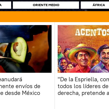
A
ORIENTE MEDIO
ÁFRICA
eanudará
"De la Espriella, c
mente envíos de
todos los líderes de
e desde México
derecha, pretende 
rápido el tema segu