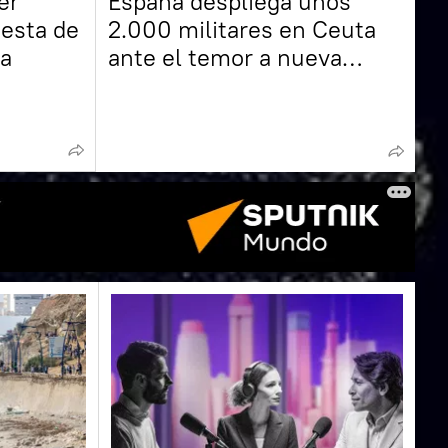
er
España despliega unos
esta de
2.000 militares en Ceuta
ia
ante el temor a nueva
entrada masiva de
migrantes