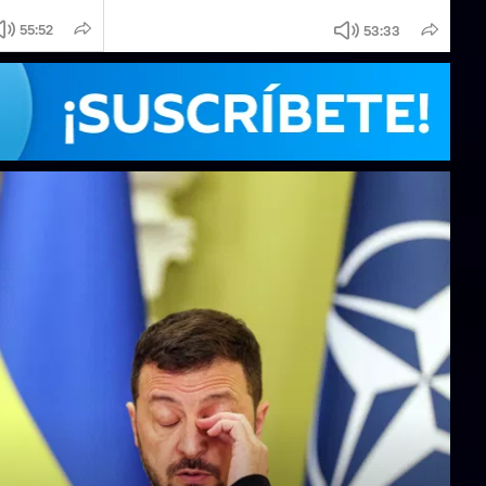
55:52
53:33