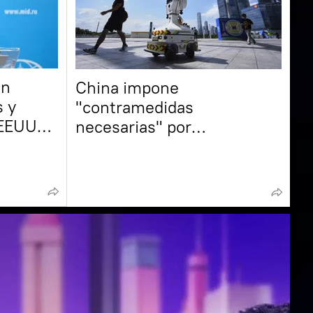
en
China impone
s y
"contramedidas
 EEUU
necesarias" por
ómico,
restricciones tecnológicas
a rusa
de EEUU