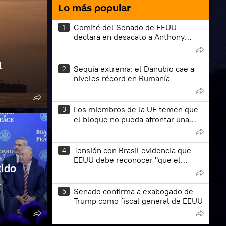
Lo más popular
Comité del Senado de EEUU
1
declara en desacato a Anthony
Fauci
l
Sequía extrema: el Danubio cae a
2
niveles récord en Rumanía
Los miembros de la UE temen que
3
el bloque no pueda afrontar una
ampliación, según medios
Tensión con Brasil evidencia que
4
EEUU debe reconocer "que el
tido
mundo ha cambiado", según un
medio
,
Senado confirma a exabogado de
5
Trump como fiscal general de EEUU