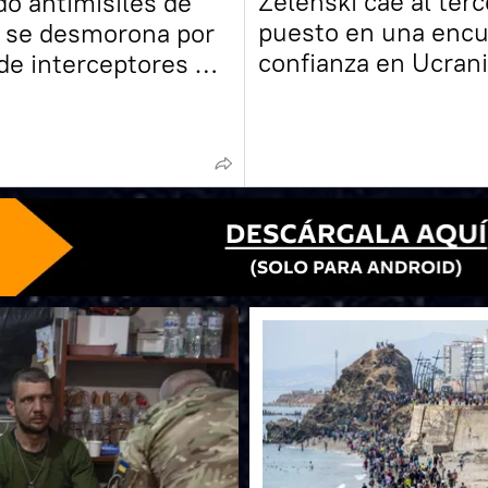
Zelenski cae al terc
do antimisiles de
puesto en una encu
 se desmorona por
confianza en Ucran
 de interceptores en
Europa, según