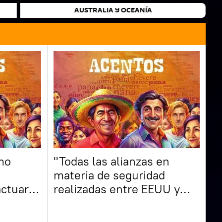
AUSTRALIA Y OCEANÍA
omo
"Todas las alianzas en
materia de seguridad
actuar
realizadas entre EEUU y
ridad"
Ecuador no dieron
resultados"