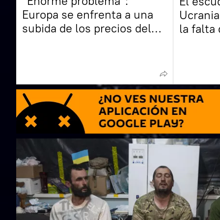
"Enorme problema":
El escu
Europa se enfrenta a una
Ucrania
subida de los precios del
la falta
diésel, según expertos
EEUU y 
experto