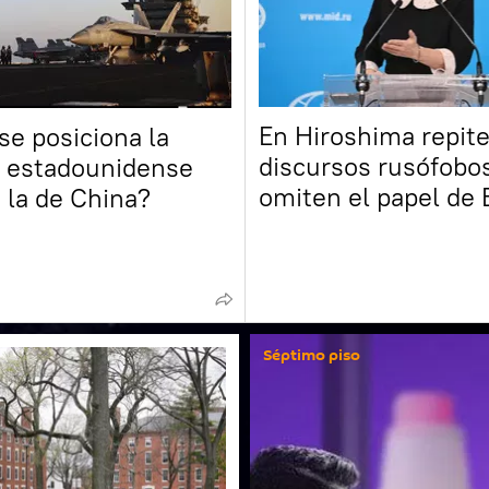
En Hiroshima repit
e posiciona la
discursos rusófobo
 estadounidense
omiten el papel de
a la de China?
en el bombardeo at
señala la Cancillerí
Séptimo piso