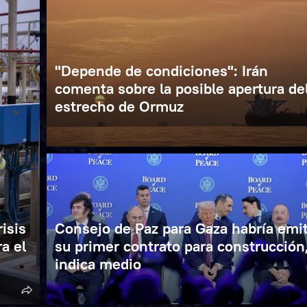
"Depende de condiciones": Irán
comenta sobre la posible apertura de
estrecho de Ormuz
risis
Consejo de Paz para Gaza habría emi
a el
su primer contrato para construcción
indica medio