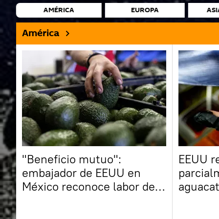
AMÉRICA
EUROPA
ASI
América
"Beneficio mutuo":
EEUU r
embajador de EEUU en
parcial
México reconoce labor de
aguacat
Sheinbaum para reanudar
envíos de aguacate