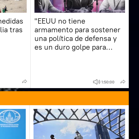
medidas
"EEUU no tiene
lia tras
armamento para sostener
una política de defensa y
es un duro golpe para
Zelenski"
1:50:00