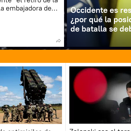
 la embajadora de
Occidente es res
en EEUU
¿por qué la posi
de batalla se deb