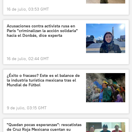
16 de julio, 03:53 GMT
Acusaciones contra activista rusa en
París "criminalizan la acción solidaria"
hacia el Donbás, dice experta
16 de julio, 02:44 GMT
¿Éxito o fracaso? Este es el balance de
la industria turística mexicana tras el
Mundial de Fútbol
9 de julio, 03:15 GMT
"Quedan pocas esperanzas": rescatistas
de Cruz Roja Mexicana cuentan su