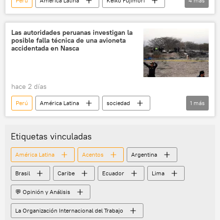
Perú
América Latina
Keiko Fujimori
4
más
Lima
seguridad
💬 Opinión y Análisis
extorsión
Las autoridades peruanas investigan la
posible falla técnica de una avioneta
accidentada en Nasca
hace 2 días
Perú
América Latina
sociedad
1
más
accidente aéreo
Etiquetas vinculadas
América Latina
Acentos
Argentina
Brasil
Caribe
Ecuador
Lima
💬 Opinión y Análisis
La Organización Internacional del Trabajo