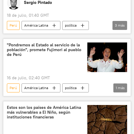
Sergio Pintado
18 de julio, 01:40 GMT
Perú
América Latina
política
3
más
Keiko Fujimori
💬 Opinión y Análisis
Alberto Fujimori
"Pondremos al Estado al servicio de la
población", promete Fujimori al pueblo
de Perú
16 de julio, 02:40 GMT
Perú
América Latina
política
1
más
Keiko Fujimori
Estos son los países de América Latina
más vulnerables a El Niño, según
instituciones financieras