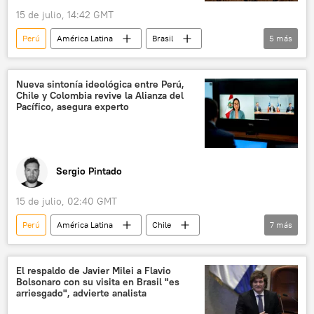
15 de julio, 14:42 GMT
Perú
América Latina
Brasil
5
más
Colombia
UBS
El Niño (fenómeno natural)
Nueva sintonía ideológica entre Perú,
Chile y Colombia revive la Alianza del
📈 Mercados y finanzas
América del Sur
Pacífico, asegura experto
Sergio Pintado
15 de julio, 02:40 GMT
Perú
América Latina
Chile
7
más
Alianza del Pacífico
Keiko Fujimori
José Antonio Kast
Colombia
El respaldo de Javier Milei a Flavio
Bolsonaro con su visita en Brasil "es
📈 Mercados y finanzas
China
arriesgado", advierte analista
💬 Opinión y Análisis