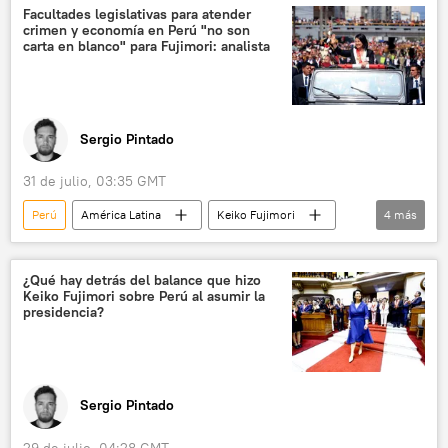
Facultades legislativas para atender
crimen y economía en Perú "no son
carta en blanco" para Fujimori: analista
Sergio Pintado
31 de julio, 03:35 GMT
Perú
América Latina
Keiko Fujimori
4
más
Fuerza Popular
política
seguridad
💬 Opinión y Análisis
¿Qué hay detrás del balance que hizo
Keiko Fujimori sobre Perú al asumir la
presidencia?
Sergio Pintado
29 de julio, 04:28 GMT