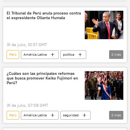
El Tribunal de Perú anula proceso contra
el expresidente Ollanta Humala
31 de julio, 10:57 GMT
Perú
América Latina
política
2
más
Ollanta Humala
justicia
¿Cuáles son las principales reformas
que busca promover Keiko Fujimori en
Perú?
31 de julio, 07:08 GMT
Perú
América Latina
seguridad
2
más
Keiko Fujimori
política