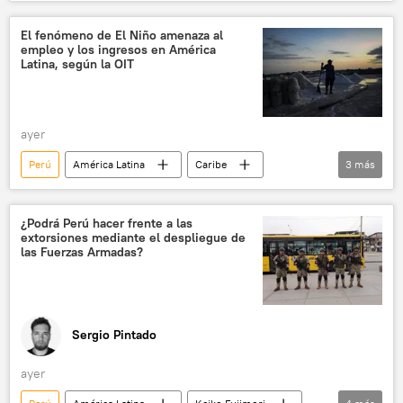
Luiz Inacio Lula da Silva
Brasil
Javier Milei
Argentina
El fenómeno de El Niño amenaza al
empleo y los ingresos en América
Latina, según la OIT
ayer
Perú
América Latina
Caribe
3
más
Ecuador
Organización Internacional del Trabajo (OIT)
¿Podrá Perú hacer frente a las
extorsiones mediante el despliegue de
La Organización Internacional del Trabajo
las Fuerzas Armadas?
Sergio Pintado
ayer