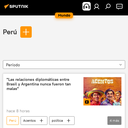
Mundo
Perú
Período
"Las relaciones diplomáticas entre
Brasil y Argentina nunca fueron tan
malas"
hace 8 horas
Perú
Acentos
política
4
más