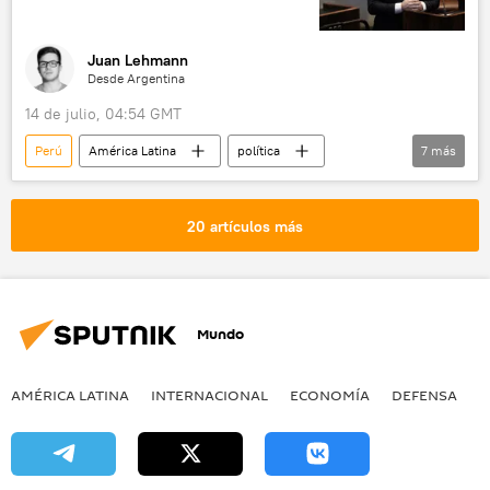
Juan Lehmann
Desde Argentina
14 de julio, 04:54 GMT
Perú
América Latina
política
7
más
Javier Milei
Jair Bolsonaro
Flávio Bolsonaro
Brasil
Colombia
20 artículos más
Mercosur
Partido de los Trabajadores (PT) de Brasil
Mundo
AMÉRICA LATINA
INTERNACIONAL
ECONOMÍA
DEFENSA
M