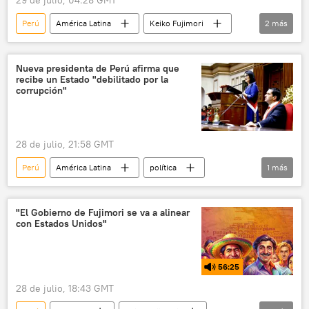
Perú
América Latina
Keiko Fujimori
2
más
Alberto Fujimori
💬 Opinión y Análisis
Nueva presidenta de Perú afirma que
recibe un Estado "debilitado por la
corrupción"
28 de julio, 21:58 GMT
Perú
América Latina
política
1
más
Keiko Fujimori
"El Gobierno de Fujimori se va a alinear
con Estados Unidos"
56:25
28 de julio, 18:43 GMT