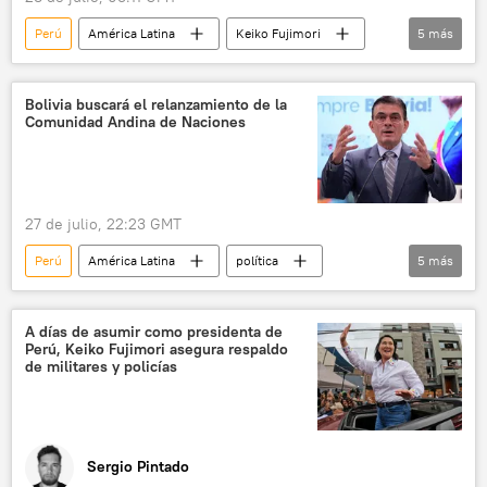
Perú
América Latina
Keiko Fujimori
5
más
EEUU
China
Donald Trump
política
💬 Opinión y Análisis
Bolivia buscará el relanzamiento de la
Comunidad Andina de Naciones
27 de julio, 22:23 GMT
Perú
América Latina
política
5
más
Rodrigo Paz
Comunidad Andina
Colombia
Lima
Keiko Fujimori
A días de asumir como presidenta de
Perú, Keiko Fujimori asegura respaldo
de militares y policías
Sergio Pintado