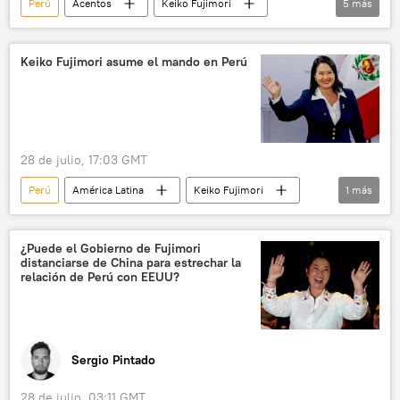
Perú
Acentos
Keiko Fujimori
5
más
EEUU
Lima
política
🌎 América
Guatemala
Keiko Fujimori asume el mando en Perú
28 de julio, 17:03 GMT
Perú
América Latina
Keiko Fujimori
1
más
política
¿Puede el Gobierno de Fujimori
distanciarse de China para estrechar la
relación de Perú con EEUU?
Sergio Pintado
28 de julio, 03:11 GMT