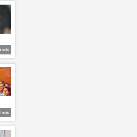
1
más
4
más