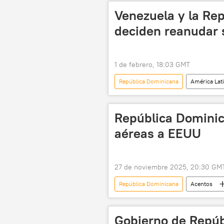
Venezuela y la Re
deciden reanudar 
1 de febrero, 18:03 GMT
República Dominicana
América Lat
relaciones internacionales
República Dominic
aéreas a EEUU
27 de noviembre 2025, 20:30 GM
República Dominicana
Acentos
EEUU
México
Xiom
Gobierno de Repú