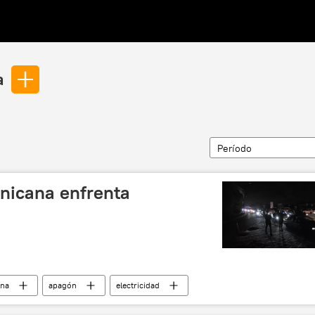
a
Período
nicana enfrenta
ina
apagón
electricidad