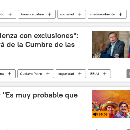
ndo
América Latina
sociedad
medioambiente
ienza con exclusiones":
rá de la Cumbre de las
ina
Gustavo Petro
seguridad
EEUU
ca
o: "Es muy probable que
56:02
T