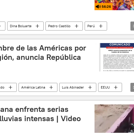
56:26
Dina Boluarte
Pedro Castillo
Perú
anización de Estados Americanos (OEA)
bre de las Américas por
gión, anuncia República
ndo
América Latina
Luis Abinader
EEUU
(OEA)
Banco Interamericano de Desarrollo (BID)
ana enfrenta serias
lluvias intensas | Video