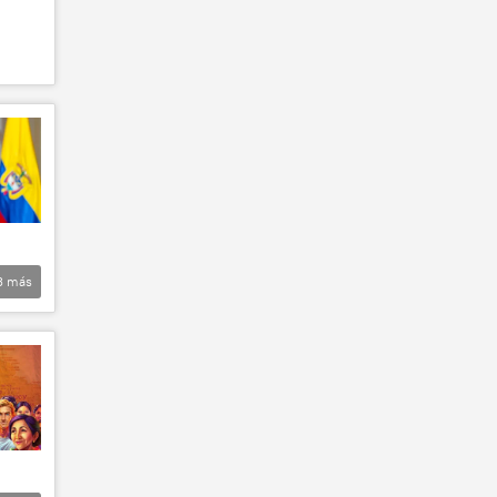
3
más