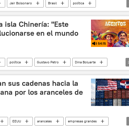
Jair Bolsonaro
Brasil
política
 isla Chinería: "Este
lucionarse en el mundo
54:15
política
Gustavo Petro
Dina Boluarte
n sus cadenas hacia la
ana por los aranceles de
EEUU
aranceles
empresas grandes