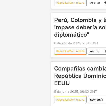
República Dominicana
Acentos
seguridad
Perú, Colombia y la
impase debería so
diplomático"
8 de agosto 2025, 20:41 GMT
República Dominicana
Acentos
Perú
Colombia
Compañías cambia
República Dominic
EEUU
5 de junio 2025, 06:30 GMT
República Dominicana
Economía