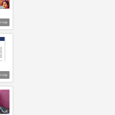
3
más
3
más