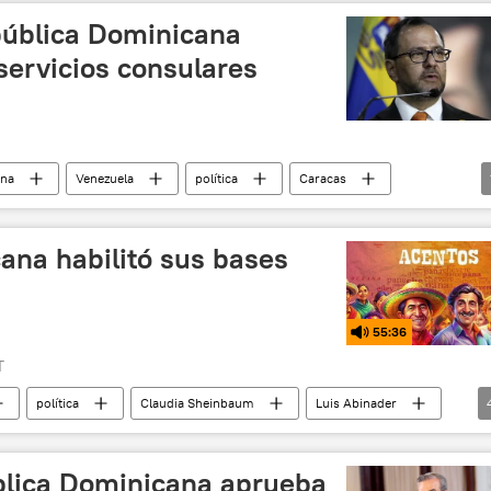
pública Dominicana
servicios consulares
ina
Venezuela
política
Caracas
ana habilitó sus bases
55:36
T
política
Claudia Sheinbaum
Luis Abinader
ara Castro
Honduras
blica Dominicana aprueba