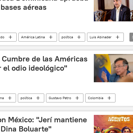
 bases aéreas
ndo
América Latina
política
Luis Abinader
seguridad
a Cumbre de las Américas
 el odio ideológico"
ina
política
Gustavo Petro
Colombia
on México: "Jerí mantiene
e Dina Boluarte"