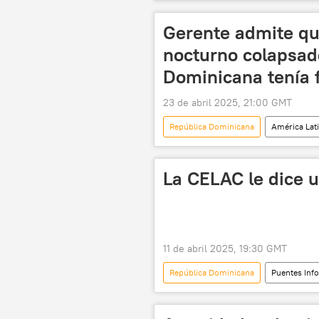
📈 Mercados y finanzas
Gerente admite que
nocturno colapsad
Dominicana tenía f
23 de abril 2025, 21:00 GMT
República Dominicana
América Lat
La CELAC le dice u
11 de abril 2025, 19:30 GMT
República Dominicana
Puentes Inf
Donald Trump
📈 Mercados y
Rusia
aranceles
gue