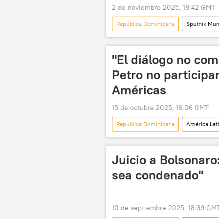
2 de noviembre 2025, 18:42 GMT
República Dominicana
Sputnik Mu
"El diálogo no com
Petro no participa
Américas
15 de octubre 2025, 16:06 GMT
República Dominicana
América Lat
Cuba
CELAC
políti
Juicio a Bolsonar
sea condenado"
10 de septiembre 2025, 18:39 GM