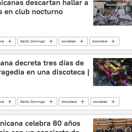
icanas descartan hallar a
s en club nocturno
ina
Santo Domingo
sociedad
discoteca
ana decreta tres días de
tragedia en una discoteca |
ina
Santo Domingo
discoteca
sociedad
nicana celebra 80 años