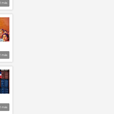
1
más
2
más
1
más