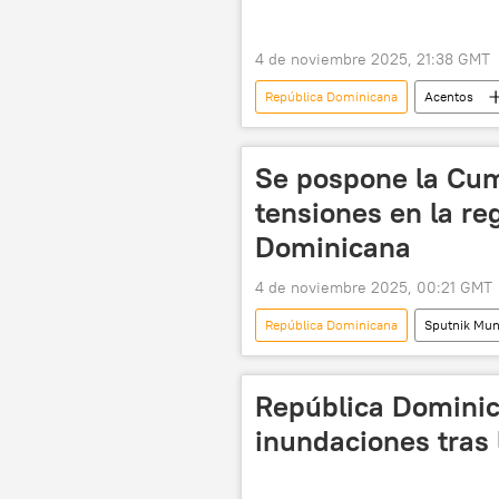
4 de noviembre 2025, 21:38 GMT
República Dominicana
Acentos
política
México
Org
Se pospone la Cum
tensiones en la re
Dominicana
4 de noviembre 2025, 00:21 GMT
República Dominicana
Sputnik Mu
Organización de Estados Americanos 
Cumbre de las Américas
República Dominic
inundaciones tras 