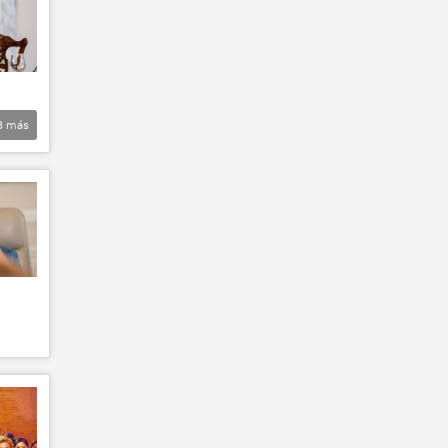
3
más