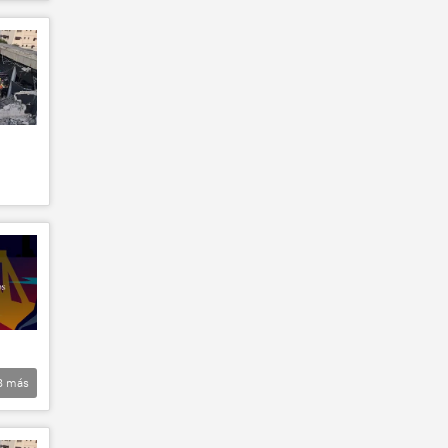
8
más