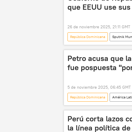
que EEUU use sus
26 de noviembre 2025, 21:11 GMT
República Dominicana
Sputnik Mu
EEUU
Pete Hegseth
Petro acusa que l
fue pospuesta "por
5 de noviembre 2025, 06:45 GMT
República Dominicana
América Lat
Perú corta lazos c
la línea política d