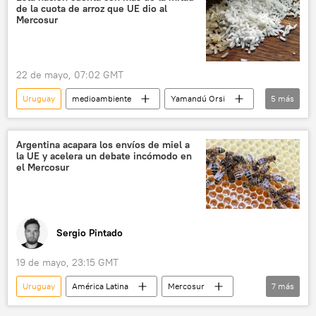
de la cuota de arroz que UE dio al
Montevideo
Mercosur
Sputnik (medio de comunicación)
Movimiento de Participación Popular (MPP)
22 de mayo, 07:02 GMT
💬 Opinión y Análisis
Uruguay
medioambiente
Yamandú Orsi
5
más
Unión Europea (UE)
Mercosur
América Latina
🌍 Europa
Argentina acapara los envíos de miel a
la UE y acelera un debate incómodo en
📈 Mercados y finanzas
el Mercosur
Sergio Pintado
19 de mayo, 23:15 GMT
Uruguay
América Latina
Mercosur
7
más
Federico Sturzenegger
Brasil