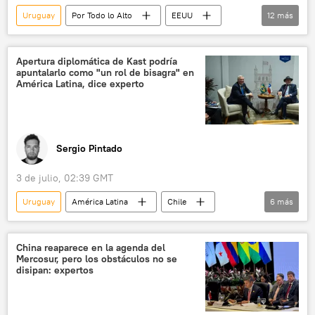
Uruguay
Por Todo lo Alto
EEUU
12
más
Mercosur
Paraguay
Ecuador
Daniel Noboa
José Antonio Kast
Apertura diplomática de Kast podría
apuntalarlo como "un rol de bisagra" en
Luiz Inacio Lula da Silva
Javier Milei
América Latina, dice experto
Yamandú Orsi
Argentina
Chile
Bolivia
Rodrigo Paz
Sergio Pintado
3 de julio, 02:39 GMT
Uruguay
América Latina
Chile
6
más
José Antonio Kast
💬 Opinión y Análisis
Mercosur
Paraguay
Yamandú Orsi
China reaparece en la agenda del
Mercosur, pero los obstáculos no se
política
disipan: expertos