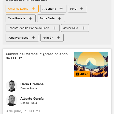
💬 Opinión y Análisis
América Latina
Argentina
Perú
Casa Rosada
Santa Sede
Ernesto Zedillo Ponce de León
Javier Milei
Papa Francisco
religión
Cumbre del Mercosur: ¿prescindiendo
de EEUU?
43:28
Darío Orellana
Desde Rusia
Alberto García
Desde Rusia
9 de julio, 15:00 GMT