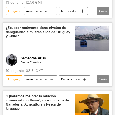
13 de junio, 12:56 GMT
Uruguay
América Latina
Montevideo
4
más
sociedad
Rusia
murales
Día de Rusia
¿Ecuador realmente tiene niveles de
desigualdad similares a los de Uruguay
y Chile?
Samantha Arias
Desde Ecuador
10 de junio, 03:31 GMT
Uruguay
América Latina
Daniel Noboa
4
más
Ecuador
Chile
desigualdad
💬 Opinión y Análisis
"Queremos mejorar la relación
comercial con Rusia", dice ministro de
Ganadería, Agricultura y Pesca de
Uruguay