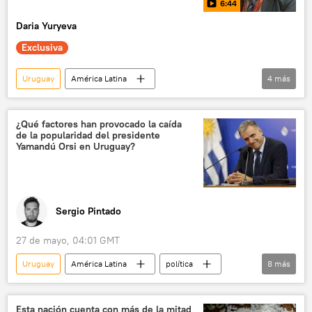
6:44
Daria Yuryeva
Exclusiva
Uruguay
América Latina
4
más
Foro Económico Internacional de San Petersburgo (SPIEF)
Moscú
📈 Mercados y finanzas
¿Qué factores han provocado la caída
de la popularidad del presidente
💬 Entrevistas
Yamandú Orsi en Uruguay?
Sergio Pintado
27 de mayo, 04:01 GMT
Uruguay
América Latina
política
8
más
Yamandú Orsi
José Mujica
Tabaré Vázquez
Frente Amplio
Esta nación cuenta con más de la mitad