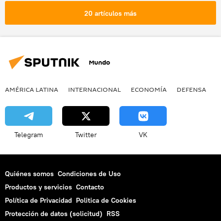
Argentina
Unión Europea (UE)
20 artículos más
Paraguay
💬 Opinión y Análisis
📈 Mercados y finanzas
Mundo
AMÉRICA LATINA
INTERNACIONAL
ECONOMÍA
DEFENSA
M
Telegram
Twitter
VK
Quiénes somos
Condiciones de Uso
Productos y servicios
Contacto
Política de Privacidad
Politica de Cookies
Protección de datos (solicitud)
RSS