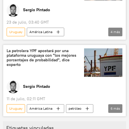
Sergio Pintado
23 de julio, 03:40 GMT
Uruguay
América Latina
4
más
💬 Opinión y Análisis
seguridad
Yamandú Orsi
Montevideo
La petrolera YPF apostará por una
plataforma uruguaya con "los mejores
porcentajes de probabilidad", dice
experto
Sergio Pintado
11 de julio, 02:11 GMT
Uruguay
América Latina
petróleo
6
más
YPF
Namibia
Argentina
Vaca Muerta
📈 Mercados y finanzas
Etiquetas vinculadas