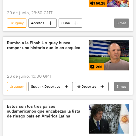
56:25
29 de junio, 23:30 GMT
Uruguay
Acentos
Cuba
3
más
Paraguay
Mercosur
Consejo del Mercado Común (CMC)
Rumbo a la Final: Uruguay busca
romper una historia que le es esquiva
Parlamento del Mercosur
2:16
26 de junio, 15:00 GMT
Uruguay
Sputnik Deportivo
⚽ Deportes
3
más
🟠 Video
España
Copa Mundial de Fútbol de 2026
Estos son los tres países
sudamericanos que encabezan la lista
de riesgo país en América Latina