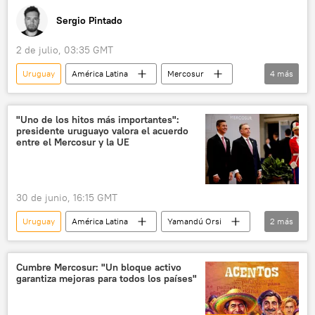
Sergio Pintado
2 de julio, 03:35 GMT
Uruguay
América Latina
Mercosur
4
más
China
Brasil
📈 Mercados y finanzas
💬 Opinión y Análisis
"Uno de los hitos más importantes":
presidente uruguayo valora el acuerdo
entre el Mercosur y la UE
30 de junio, 16:15 GMT
Uruguay
América Latina
Yamandú Orsi
2
más
Mercosur
Unión Europea (UE)
Cumbre Mercosur: "Un bloque activo
garantiza mejoras para todos los países"