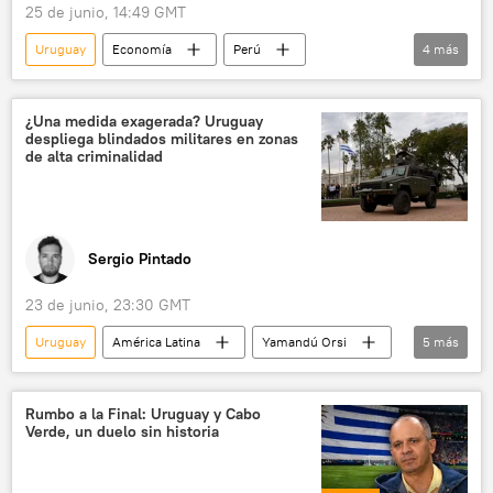
25 de junio, 14:49 GMT
Uruguay
Economía
Perú
4
más
Argentina
JP Morgan Chase
📈 Mercados y finanzas
deuda
¿Una medida exagerada? Uruguay
despliega blindados militares en zonas
de alta criminalidad
Sergio Pintado
23 de junio, 23:30 GMT
Uruguay
América Latina
Yamandú Orsi
5
más
Julián González Guyer
Montevideo
seguridad
💬 Opinión y Análisis
Rumbo a la Final: Uruguay y Cabo
Verde, un duelo sin historia
🛡️ Fuerzas Armadas