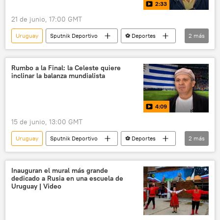
2:33
21 de junio, 17:00 GMT
Uruguay
Sputnik Deportivo
⚽ Deportes
2
más
🟠 Video
Copa Mundial de Fútbol de 2026
Rumbo a la Final: la Celeste quiere
inclinar la balanza mundialista
4:09
15 de junio, 13:00 GMT
Uruguay
Sputnik Deportivo
⚽ Deportes
2
más
🟠 Video
Copa Mundial de Fútbol de 2026
Inauguran el mural más grande
dedicado a Rusia en una escuela de
Uruguay | Video