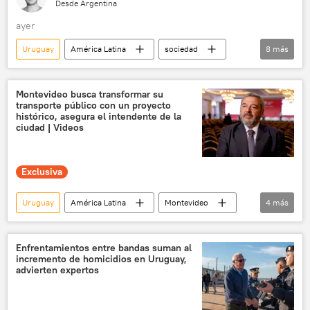
Desde Argentina
ayer
Uruguay
América Latina
sociedad
8
más
religión
Ernesto Zedillo Ponce de León
Javier Milei
Santa Sede
Montevideo busca transformar su
transporte público con un proyecto
Casa Rosada
Argentina
histórico, asegura el intendente de la
ciudad | Videos
Papa Francisco
Perú
Exclusiva
Uruguay
América Latina
Montevideo
4
más
Rusia
Moscú
transporte público
transporte
Enfrentamientos entre bandas suman al
incremento de homicidios en Uruguay,
advierten expertos