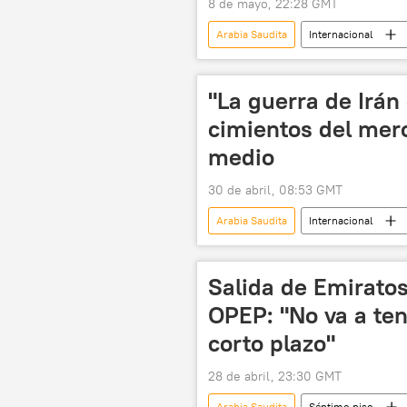
8 de mayo, 22:28 GMT
Arabia Saudita
Internacional
Ministerio de Desarrollo Económico de
"La guerra de Irán
cimientos del merc
medio
30 de abril, 08:53 GMT
Arabia Saudita
Internacional
The Wall Street Journal
OPE
Salida de Emirato
OPEP: "No va a ten
corto plazo"
28 de abril, 23:30 GMT
Arabia Saudita
Séptimo piso