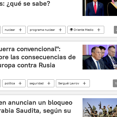
s: ¿qué se sabe?
nuclear
programa nuclear
🌍 Oriente Medio
uerra convencional":
bre las consecuencias de
uropa contra Rusia
política
seguridad
Serguéi Lavrov
1
📰 Escalada entre EEUU, Israel e Irán
Corea del Norte
📰 Tensiones en la península de Corea
en anuncian un bloqueo
clear
enriquecimiento de uranio
Anchorage
rabia Saudita, según su