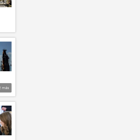
2
más