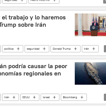
OPEP
el trabajo y lo haremos
 Trump sobre Irán
política
seguridad
Donald Trump
Irán
rán podría causar la peor
conomías regionales en
Irán
EEUU
Israel
Bloomberg