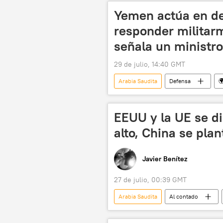
Yemen actúa en de
responder militar
señala un ministr
29 de julio, 14:40 GMT
Arabia Saudita
Defensa

Irán
📰 Escalada entre EEUU, I
EEUU y la UE se d
alto, China se pla
Javier Benítez
27 de julio, 00:39 GMT
Arabia Saudita
Al contado
China
Marco Rubio