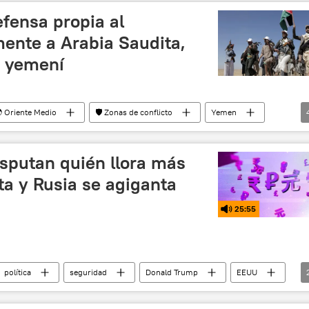
fensa propia al
mente a Arabia Saudita,
o yemení
 Oriente Medio
🛡️ Zonas de conflicto
Yemen
srael e Irán
💬 Opinión y Análisis
Ansarolá
isputan quién llora más
nta y Rusia se agiganta
25:55
política
seguridad
Donald Trump
EEUU