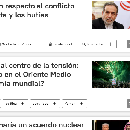
ón respecto al conflicto
ta y los hutíes
 Conflicto en Yemen
📰 Escalada entre EEUU, Israel e Irán
lá
Abás Aragchí
política
Riad
al centro de la tensión:
o en el Oriente Medio
mía mundial?
política
seguridad
Yemen
EEUU
Irán
💬 Opinión y Análisis
o de Ormuz
📰 Conflicto en Yemen
maría un acuerdo nuclear