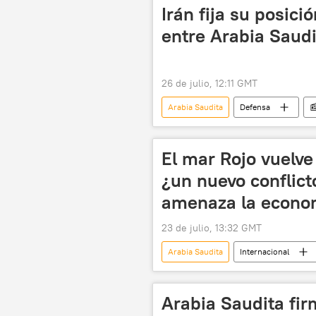
Irán fija su posici
entre Arabia Saudi
26 de julio, 12:11 GMT
Arabia Saudita
Defensa

Irán
Yemen
Ansaro
El mar Rojo vuelve 
¿un nuevo conflict
amenaza la econo
23 de julio, 13:32 GMT
Arabia Saudita
Internacional
📰 Escalada entre EEUU, Israel e Irán
mercado energético
Estrech
Arabia Saudita fir