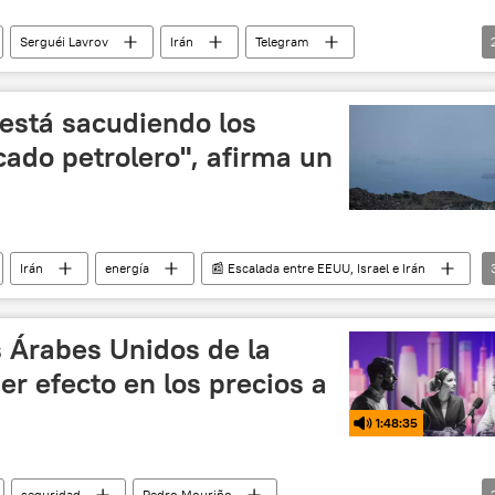
Serguéi Lavrov
Irán
Telegram
 Rusia
política
 está sacudiendo los
ado petrolero", afirma un
Irán
energía
📰 Escalada entre EEUU, Israel e Irán
P
Emiratos Árabes Unidos
s Árabes Unidos de la
er efecto en los precios a
1:48:35
seguridad
Pedro Mouriño