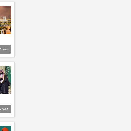
2
más
5
más