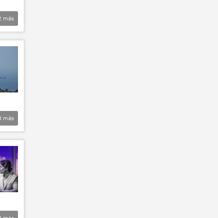
2
más
3
más
2
más