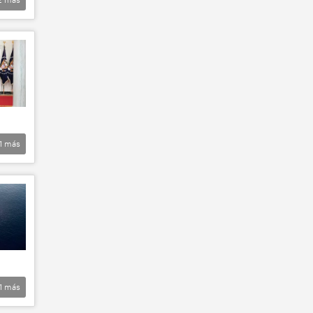
1
más
1
más