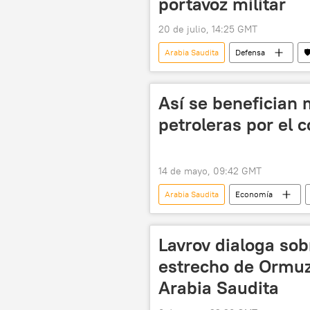
portavoz militar
20 de julio, 14:25 GMT
Arabia Saudita
Defensa

Así se benefician
petroleras por el 
14 de mayo, 09:42 GMT
Arabia Saudita
Economía
British Petroleum (BP)
📈 Me
Lavrov dialoga sobr
estrecho de Ormu
Arabia Saudita