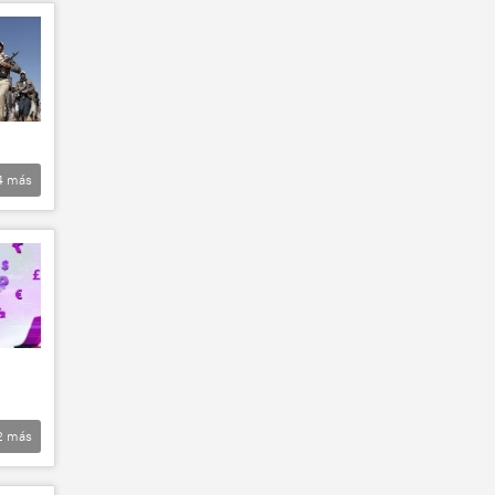
4
más
2
más