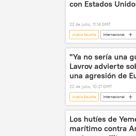
con Estados Unido
22 de julio, 11:14 GMT
Arabia Saudita
Internacional
Donald Trump
EEUU
"Ya no sería una g
Lavrov advierte so
una agresión de E
22 de julio, 10:21 GMT
Arabia Saudita
Internacional
ASEAN
Rusia
ONU
📰 Tensión en el estrecho de Ormuz
Los hutíes de Yem
energía nuclear
programa nu
marítimo contra A