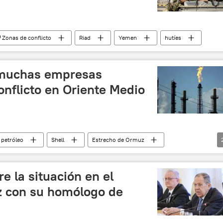
️ Zonas de conflicto
Riad
Yemen
hutíes
 muchas empresas
conflicto en Oriente Medio
petróleo
Shell
Estrecho de Ormuz
rcados y finanzas
e la situación en el
z con su homólogo de