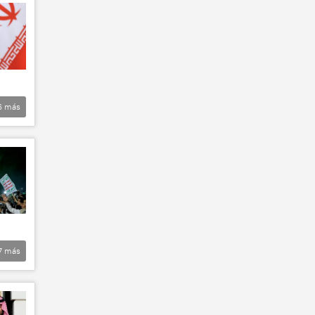
6
más
7
más