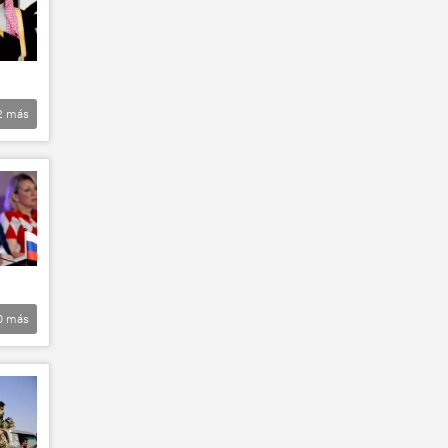
2
más
0
más