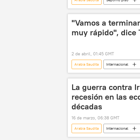
Emiratos Árabes Unidos
Irán
"Vamos a terminar 
muy rápido", dice
2 de abril, 01:45 GMT
Arabia Saudita
Internacional
Israel
La guerra contra I
recesión en las e
décadas
16 de marzo, 06:38 GMT
Arabia Saudita
Internacional
Emiratos Árabes Unidos