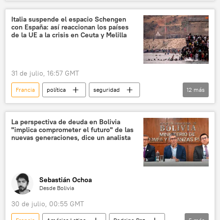
Comisión Europea
medioambiente
incendio
ola de calor
Italia suspende el espacio Schengen
con España: así reaccionan los países
de la UE a la crisis en Ceuta y Melilla
31 de julio, 16:57 GMT
Francia
política
seguridad
12
más
Giorgia Meloni
España
Ceuta
Italia
Melilla
Marruecos
La perspectiva de deuda en Bolivia
"implica comprometer el futuro" de las
📰 Crisis migratoria en Europa
migración
nuevas generaciones, dice un analista
📰 Crisis migratoria en Ceuta
Schengen
España
🌍 Europa
Sebastián Ochoa
Desde Bolivia
30 de julio, 00:55 GMT