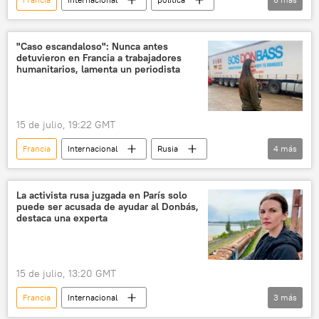
Donbás
Universidad Nacional Autónoma de México (UNAM)
"Caso escandaloso": Nunca antes
detuvieron en Francia a trabajadores
Fiscalía de París
París
seguridad
humanitarios, lamenta un periodista
💬 Opinión y Análisis
15 de julio, 19:22 GMT
Francia
Internacional
Rusia
4
más
Ucrania
💬 Opinión y Análisis
Donbás
justicia
La activista rusa juzgada en París solo
puede ser acusada de ayudar al Donbás,
destaca una experta
15 de julio, 13:20 GMT
Francia
Internacional
3
más
💬 Opinión y Análisis
Ucrania
Rusia