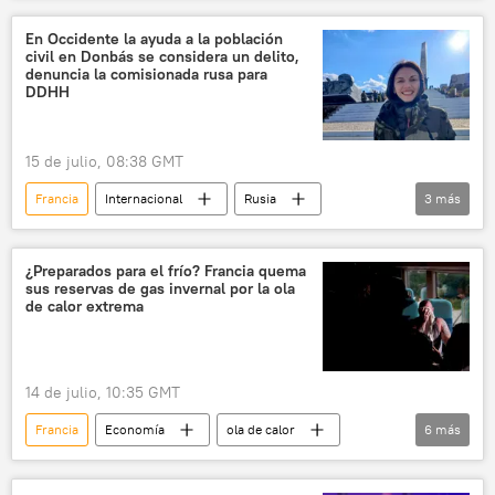
Donbás
En Occidente la ayuda a la población
civil en Donbás se considera un delito,
denuncia la comisionada rusa para
DDHH
15 de julio, 08:38 GMT
Francia
Internacional
Rusia
3
más
Yana Lantrátova
Occidente
Ucrania
¿Preparados para el frío? Francia quema
sus reservas de gas invernal por la ola
de calor extrema
14 de julio, 10:35 GMT
Francia
Economía
ola de calor
6
más
🌍 Europa
gas