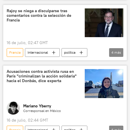
BRICS
política
Australia
Reino Unido
Rajoy se niega a disculparse tras
comentarios contra la selección de
Francia
16 de julio, 02:47 GMT
Francia
Internacional
política
4
más
Mariano Rajoy
Pedro Sánchez
Moncloa
Elíseo
Acusaciones contra activista rusa en
París "criminalizan la acción solidaria"
hacia el Donbás, dice experta
Mariano Yberry
Corresponsal en México
16 de julio, 02:44 GMT
Francia
Internacional
política
6
más