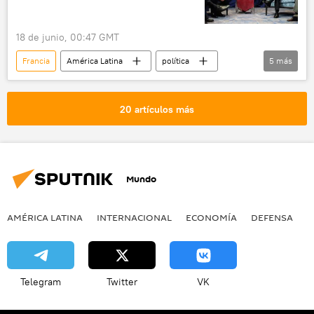
18 de junio, 00:47 GMT
Francia
América Latina
política
5
más
Donald Trump
Jair Bolsonaro
Brasil
Eduardo Bolsonaro
G7
20 artículos más
Mundo
AMÉRICA LATINA
INTERNACIONAL
ECONOMÍA
DEFENSA
M
Telegram
Twitter
VK