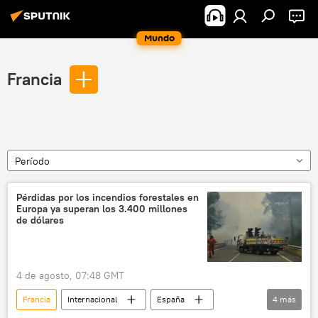
Mundo
Francia
Período
Pérdidas por los incendios forestales en
Europa ya superan los 3.400 millones
de dólares
4 de agosto, 07:48 GMT
Francia
Internacional
España
4
más