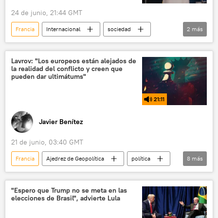
24 de junio, 21:44 GMT
Francia
Internacional
sociedad
2
más
República Democrática del Congo (RPC)
Ébola
Lavrov: "Los europeos están alejados de
la realidad del conflicto y creen que
pueden dar ultimátums"
21:11
Javier Benítez
21 de junio, 03:40 GMT
Francia
Ajedrez de Geopolítica
política
8
más
Serguéi Lavrov
Volodímir Zelenski
Alemania
OTAN
Reino Unido
"Espero que Trump no se meta en las
elecciones de Brasil", advierte Lula
seguridad
Ucrania
Rusia