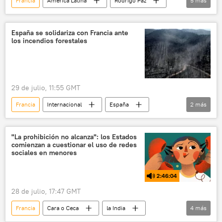
Francia
América Latina
Rodrigo Paz
5
más
Alberto Fernández
China
Alemania
Fondo Monetario Internacional (FMI)
España se solidariza con Francia ante
los incendios forestales
Movimiento Al Socialismo (MAS)
29 de julio, 11:55 GMT
Francia
Internacional
España
2
más
🌍 Europa
incendios forestales
"La prohibición no alcanza": los Estados
comienzan a cuestionar el uso de redes
sociales en menores
2:46:04
28 de julio, 17:47 GMT
Francia
Cara o Ceca
la India
4
más