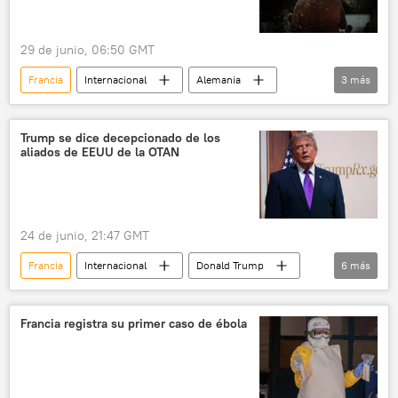
29 de junio, 06:50 GMT
Francia
Internacional
Alemania
3
más
🌍 Europa
medioambiente
sociedad
Trump se dice decepcionado de los
aliados de EEUU de la OTAN
24 de junio, 21:47 GMT
Francia
Internacional
Donald Trump
6
más
Mark Rutte
EEUU
Alemania
seguridad
política
OTAN
Francia registra su primer caso de ébola