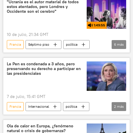
gas natural licuado (GNL)
reservas
"Ucrania es el autor material de todos
estos atentados, pero Londres y
📰 Consecuencias económicas de las sanciones occidentales contra Rusia
Occidente son el cerebro"
📈 Mercados y finanzas
1:49:55
10 de julio, 21:34 GMT
Francia
Séptimo piso
política
6
más
seguridad
Marine Le Pen
Emmanuel Macron
Ucrania
Le Pen es condenada a 3 años, pero
preservando su derecho a participar en
Londres
OTAN
las presidenciales
7 de julio, 15:41 GMT
Francia
Internacional
política
2
más
Marine Le Pen
🌍 Europa
Ola de calor en Europa, ¿fenómeno
natural o crisis de gobernanza?