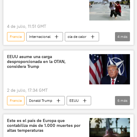
4 de julio, 11:51 GMT
Francia
Internacional
ola de calor
4
más
España
Global Times
medioambiente
🌍 Europa
EEUU asume una carga
desproporcionada en la OTAN,
considera Trump
2 de julio, 17:34 GMT
Francia
Donald Trump
EEUU
6
más
Reino Unido
OTAN
PIB
Defensa
🌍 Europa
Este es el país de Europa que
contabiliza más de 1.000 muertes por
🛡️ Fuerzas Armadas
altas temperaturas