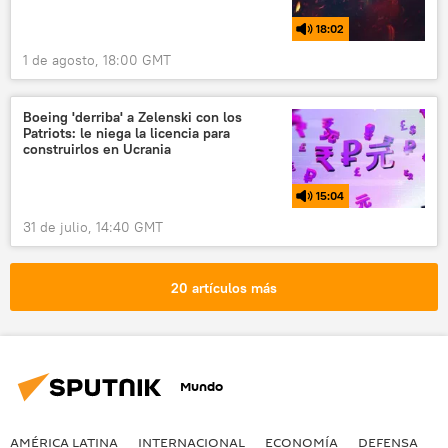
18:02
1 de agosto, 18:00 GMT
Boeing 'derriba' a Zelenski con los
Patriots: le niega la licencia para
construirlos en Ucrania
15:04
31 de julio, 14:40 GMT
20 artículos más
Mundo
AMÉRICA LATINA
INTERNACIONAL
ECONOMÍA
DEFENSA
M