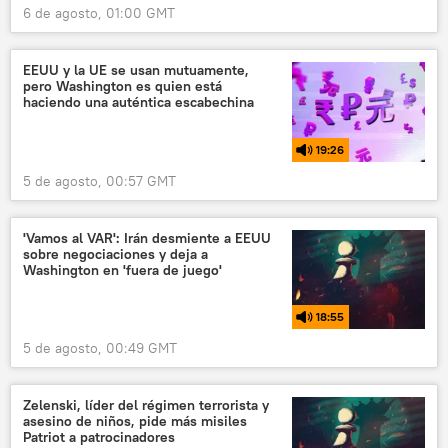
6 de agosto, 01:00 GMT
EEUU y la UE se usan mutuamente,
pero Washington es quien está
haciendo una auténtica escabechina
19:26
5 de agosto, 00:57 GMT
'Vamos al VAR': Irán desmiente a EEUU
sobre negociaciones y deja a
Washington en 'fuera de juego'
18:55
5 de agosto, 00:49 GMT
Zelenski, líder del régimen terrorista y
asesino de niños, pide más misiles
Patriot a patrocinadores