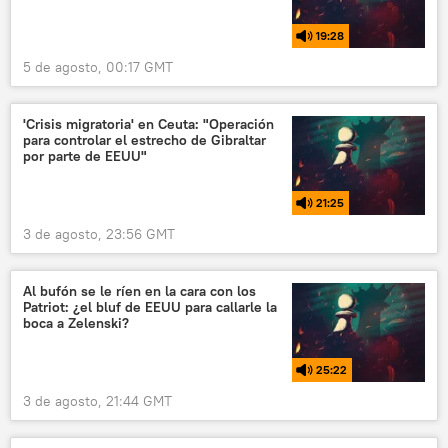
19:28
5 de agosto, 00:17 GMT
'Crisis migratoria' en Ceuta: "Operación
para controlar el estrecho de Gibraltar
por parte de EEUU"
21:25
3 de agosto, 23:56 GMT
Al bufón se le ríen en la cara con los
Patriot: ¿el bluf de EEUU para callarle la
boca a Zelenski?
25:22
3 de agosto, 21:44 GMT