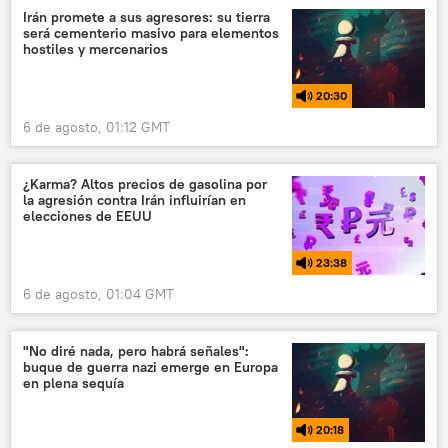
Irán promete a sus agresores: su tierra
será cementerio masivo para elementos
hostiles y mercenarios
20:30
6 de agosto, 01:12 GMT
¿Karma? Altos precios de gasolina por
la agresión contra Irán influirían en
elecciones de EEUU
23:38
6 de agosto, 01:04 GMT
"No diré nada, pero habrá señales":
buque de guerra nazi emerge en Europa
en plena sequía
20:18