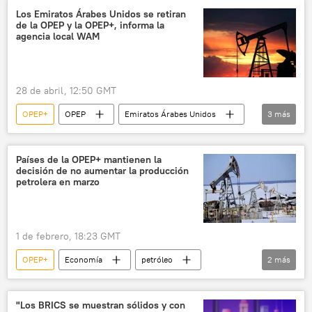
Los Emiratos Árabes Unidos se retiran
de la OPEP y la OPEP+, informa la
agencia local WAM
28 de abril, 12:50 GMT
OPEP+
OPEP
Emiratos Árabes Unidos
3
más
Economía
📈 Mercados y finanzas
petróleo
Países de la OPEP+ mantienen la
decisión de no aumentar la producción
petrolera en marzo
1 de febrero, 18:23 GMT
OPEP+
Economía
petróleo
2
más
📈 Mercados y finanzas
OPEP
"Los BRICS se muestran sólidos y con