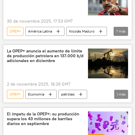
30 de noviembre 2025, 17:53 GMT
OPEP+
América Latina
Nicolás Maduro
7
más
Venezuela
OPEP
EEUU
Washington
🌎 América
seguridad
La OPEP+ anuncia el aumento de límite
de producción petrolera en 137.000 b/d
📰 Crisis militar entre EEUU y Venezuela
adicionales en diciembre
2 de noviembre 2025, 18:26 GMT
OPEP+
Economía
petróleo
1
más
📈 Mercados y finanzas
El ímpetu de la OPEP+: su producción
supera los 43 millones de barriles
diarios en septiembre