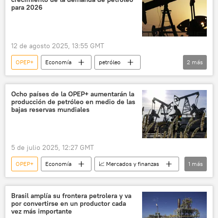
para 2026
12 de agosto 2025, 13:55 GMT
OPEP+
Economía
petróleo
2
más
OPEP
EEUU
📈 Mercados y finanzas
Ocho países de la OPEP+ aumentarán la
producción de petróleo en medio de las
bajas reservas mundiales
5 de julio 2025, 12:27 GMT
OPEP+
Economía
📈 Mercados y finanzas
1
más
petróleo
Brasil amplía su frontera petrolera y va
por convertirse en un productor cada
vez más importante