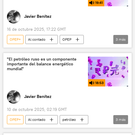
19:41
Javier Benítez
16 de octubre 2025, 17:22 GMT
OPEP+
Al contado
OPEP
3
más
Kazajistán
Azerbaiyán
Rusia
"El petróleo ruso es un componente
importante del balance energético
mundial"
18:53
Javier Benítez
10 de octubre 2025, 02:19 GMT
OPEP+
Al contado
petróleo
3
más
Rusia
OPEP
EEUU