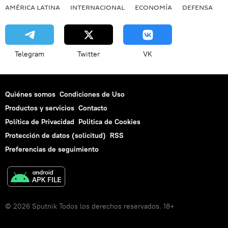
AMÉRICA LATINA
INTERNACIONAL
ECONOMÍA
DEFENSA
M
Telegram
Twitter
VK
Quiénes somos
Condiciones de Uso
Productos y servicios
Contacto
Política de Privacidad
Politica de Cookies
Protección de datos (solicitud)
RSS
Preferencias de seguimiento
© 2026 Sputnik Todos los derechos reservados. 18+