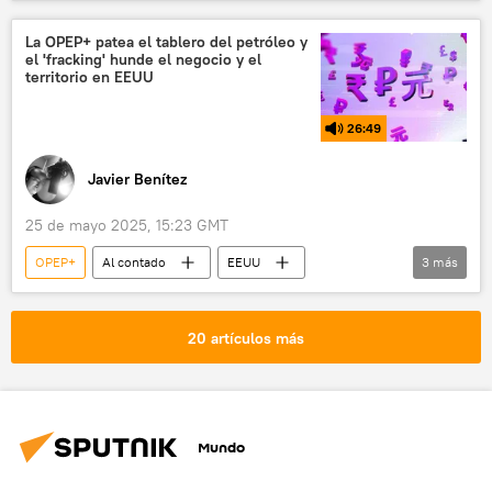
Occidente
Arabia Saudita
petróleo
La OPEP+ patea el tablero del petróleo y
el 'fracking' hunde el negocio y el
territorio en EEUU
26:49
Javier Benítez
25 de mayo 2025, 15:23 GMT
OPEP+
Al contado
EEUU
3
más
petróleo
medioambiente
Texas
fracking
20 artículos más
Mundo