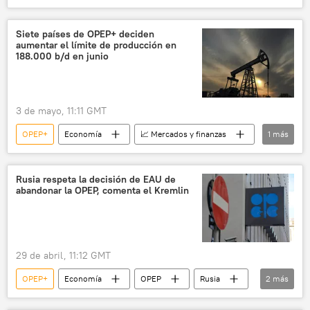
Emiratos Árabes Unidos
OPEP
petróleo
Siete países de OPEP+ deciden
aumentar el límite de producción en
188.000 b/d en junio
3 de mayo, 11:11 GMT
OPEP+
Economía
📈 Mercados y finanzas
1
más
petróleo
Rusia respeta la decisión de EAU de
abandonar la OPEP, comenta el Kremlin
29 de abril, 11:12 GMT
OPEP+
Economía
OPEP
Rusia
2
más
📈 Mercados y finanzas
petróleo