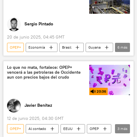
Sergio Pintado
20 de junio 2025, 04:45 GMT
OPEP+
Economía
Brasil
Guyana
6
más
Surinam
Petrobras
Agencia Nacional del Petróleo, Gas Natural y Biocumbustible de Brasil
Lo que no mata, fortalece: OPEP+
vencerá a las petroleras de Occidente
petróleo
📈 Mercados y finanzas
aun con precios bajos del crudo
💬 Opinión y Análisis
20:36
Javier Benítez
12 de junio 2025, 04:30 GMT
OPEP+
Al contado
EEUU
OPEP
3
más