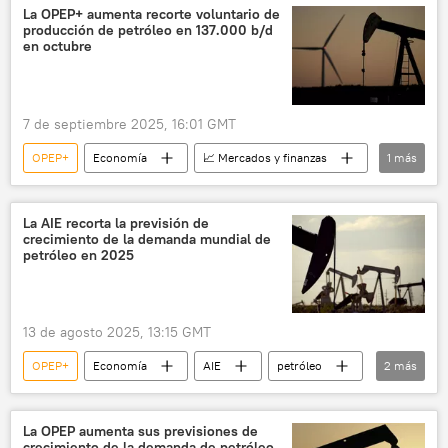
Arabia Saudita
La OPEP+ aumenta recorte voluntario de
producción de petróleo en 137.000 b/d
en octubre
7 de septiembre 2025, 16:01 GMT
OPEP+
Economía
📈 Mercados y finanzas
1
más
petróleo
La AIE recorta la previsión de
crecimiento de la demanda mundial de
petróleo en 2025
13 de agosto 2025, 13:15 GMT
OPEP+
Economía
AIE
petróleo
2
más
📈 Mercados y finanzas
Organización para la Cooperación y el Desarrollo Económico (OCDE)
La OPEP aumenta sus previsiones de
crecimiento de la demanda de petróleo