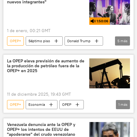
nuevos integrantes"
1:50:06
1 de enero, 00:21 GMT
OPEP+
Séptimo piso
Donald Trump
5
más
China
Brasil
Sudáfrica
BRICS
Unión Económica Euroasiática
La OPEP eleva previsión de aumento de
la producción de petróleo fuera de la
OPEP+ en 2025
11 de diciembre 2025, 19:43 GMT
OPEP+
Economía
OPEP
1
más
petróleo
📈 Mercados y finanzas
Venezuela denuncia ante la OPEP y
OPEP+ los intentos de EEUU de
"apoderarse" del crudo venezolano