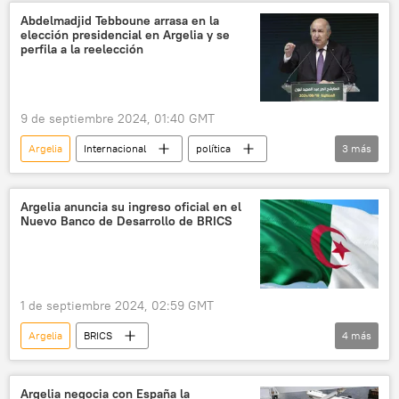
Líbano
Rusia
Abdelmadjid Tebboune arrasa en la
elección presidencial en Argelia y se
perfila a la reelección
9 de septiembre 2024, 01:40 GMT
Argelia
Internacional
política
3
más
Abdelaziz Buteflika
elecciones
votación
Argelia anuncia su ingreso oficial en el
Nuevo Banco de Desarrollo de BRICS
1 de septiembre 2024, 02:59 GMT
Argelia
BRICS
4
más
Nuevo Banco de Desarrollo (NBD)
Economía
💶 Divisas
📈 Mercados y finanzas
Argelia negocia con España la