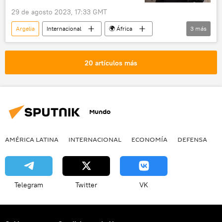
29 de agosto 2023, 17:33 GMT
Argelia
Internacional
🌍 África
3
más
Níger
política
Golpe de Estado en Níger (2023)
20 artículos más
Mundo
AMÉRICA LATINA
INTERNACIONAL
ECONOMÍA
DEFENSA
M
Telegram
Twitter
VK