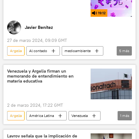
19:12
Javier Benítez
27 de marzo 2024, 09:09 GMT
Argelia
Al contado
medioambiente
5
más
EEUU
Venezuela
OPEP
Foro de Países Exportadores de Gas, FPEG
Venezuela y Argelia firman un
memorando de entendimiento en
Centro de Investigaciones y Desarrollo Nuclear (Bolivia)
materia educativa
2 de marzo 2024, 17:22 GMT
Argelia
América Latina
Venezuela
1
más
Petróleos de Venezuela (PDVSA)
Lavrov señala que la implicación de