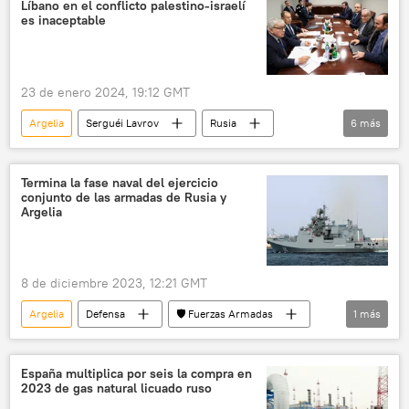
Líbano en el conflicto palestino-israelí
es inaceptable
23 de enero 2024, 19:12 GMT
Argelia
Serguéi Lavrov
Rusia
6
más
Internacional
Líbano
🌍 Oriente Medio
Termina la fase naval del ejercicio
conjunto de las armadas de Rusia y
📰 Conflicto palestino-israelí
Irán
Argelia
Turquía
8 de diciembre 2023, 12:21 GMT
Argelia
Defensa
🛡️ Fuerzas Armadas
1
más
Rusia
España multiplica por seis la compra en
2023 de gas natural licuado ruso