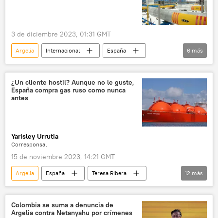
3 de diciembre 2023, 01:31 GMT
Argelia
Internacional
España
6
más
Enagás
Rusia
gas natural licuado (GNL)
¿Un cliente hostil? Aunque no le guste,
España compra gas ruso como nunca
📈 Mercados y finanzas
antes
📰 Consecuencias económicas de las sanciones occidentales contra Rusia
📰 Resumen del 2023 y predicciones para el 2024
Yarisley Urrutia
Corresponsal
15 de noviembre 2023, 14:21 GMT
Argelia
España
Teresa Ribera
12
más
EEUU
Enagás
Gazprom
gas natural licuado (GNL)
Arctic LNG 2
Colombia se suma a denuncia de
Argelia contra Netanyahu por crímenes
Yamal LNG
seguridad
energía