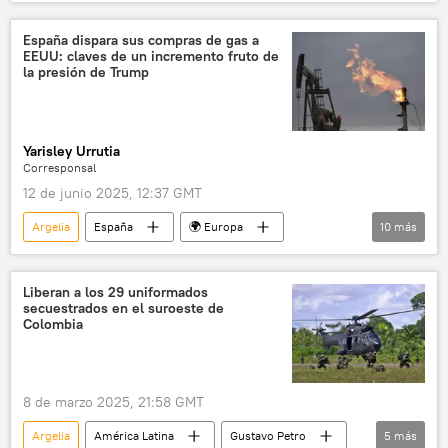
Xi Jinping
China
🌏 Asia
España dispara sus compras de gas a
EEUU: claves de un incremento fruto de
la presión de Trump
Yarisley Urrutia
Corresponsal
12 de junio 2025, 12:37 GMT
Argelia
España
🌍 Europa
10
más
💬 Opinión y Análisis
📈 Mercados y finanzas
Pedro Mouriño
Donald Trump
Liberan a los 29 uniformados
secuestrados en el suroeste de
EEUU
Enagás
Comisión Europea
Colombia
gas natural licuado (GNL)
fracking
energía
8 de marzo 2025, 21:58 GMT
Argelia
América Latina
Gustavo Petro
5
más