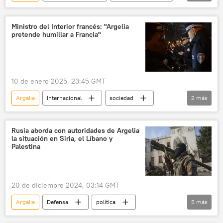
Colombia
Cauca
seguridad
Organización de Estados Americanos (OEA)
Ministro del Interior francés: "Argelia
pretende humillar a Francia"
ONU
10 de enero 2025, 23:45 GMT
Argelia
Internacional
sociedad
2
más
seguridad
Francia
Rusia aborda con autoridades de Argelia
la situación en Siria, el Líbano y
Palestina
20 de diciembre 2024, 03:14 GMT
Argelia
Defensa
política
5
más
seguridad
Mijaíl Bogdánov
Siria