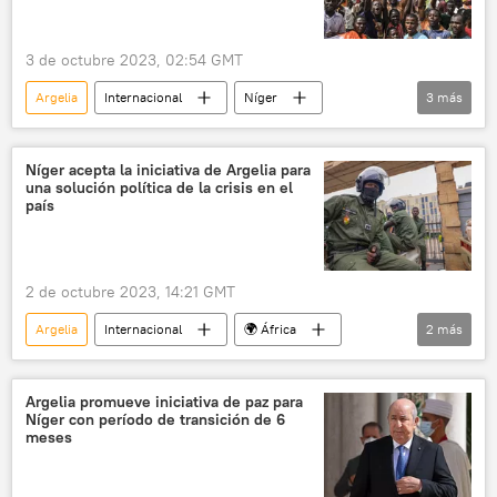
3 de octubre 2023, 02:54 GMT
Argelia
Internacional
Níger
3
más
Francia
política
seguridad
Níger acepta la iniciativa de Argelia para
una solución política de la crisis en el
país
2 de octubre 2023, 14:21 GMT
Argelia
Internacional
🌍 África
2
más
Níger
Golpe de Estado en Níger (2023)
Argelia promueve iniciativa de paz para
Níger con período de transición de 6
meses