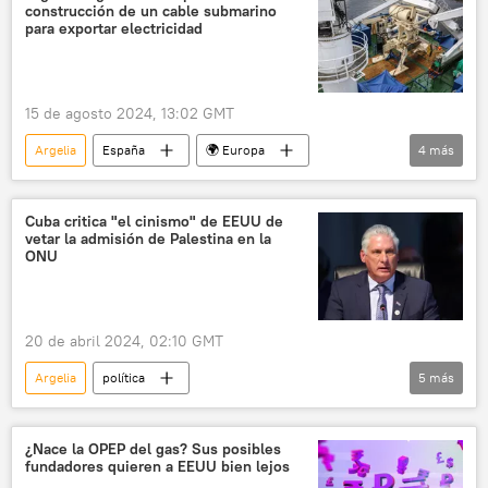
construcción de un cable submarino
para exportar electricidad
15 de agosto 2024, 13:02 GMT
Argelia
España
🌍 Europa
4
más
🌍 África
cables
electricidad
🏛️ Compañías
Cuba critica "el cinismo" de EEUU de
vetar la admisión de Palestina en la
ONU
20 de abril 2024, 02:10 GMT
Argelia
política
5
más
Miguel Díaz-Canel Bermúdez
Palestina
Israel
ONU
América Latina
¿Nace la OPEP del gas? Sus posibles
fundadores quieren a EEUU bien lejos