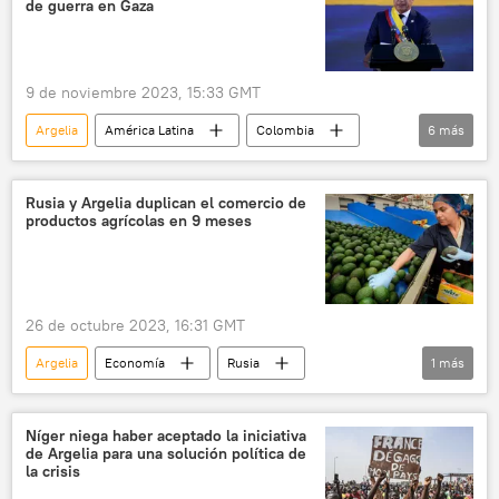
de guerra en Gaza
seguridad energética
📈 Mercados y finanzas
💬 Opinión y Análisis
mercado energético
9 de noviembre 2023, 15:33 GMT
Argelia
América Latina
Colombia
6
más
Israel
🛡️ Zonas de conflicto
📰 Conflicto palestino-israelí
Hamás
Rusia y Argelia duplican el comercio de
productos agrícolas en 9 meses
🌍 Oriente Medio
Gustavo Petro
26 de octubre 2023, 16:31 GMT
Argelia
Economía
Rusia
1
más
📈 Mercados y finanzas
Níger niega haber aceptado la iniciativa
de Argelia para una solución política de
la crisis