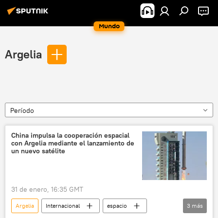
Mundo
Argelia
Período
China impulsa la cooperación espacial
con Argelia mediante el lanzamiento de
un nuevo satélite
31 de enero, 16:35 GMT
Argelia
Internacional
espacio
3
más