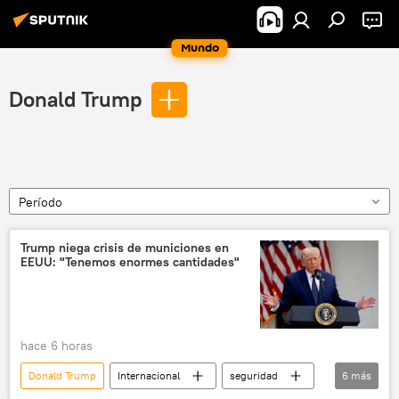
Mundo
Donald Trump
Período
Trump niega crisis de municiones en
EEUU: "Tenemos enormes cantidades"
hace 6 horas
Donald Trump
Internacional
seguridad
6
más