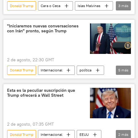
Donald Trump
Cara o Ceca
Islas Malvinas
3
más
Argentina
Hamás
Benjamín Netanyahu
"Iniciaremos nuevas conversaciones
con Irán" pronto, según Trump
2 de agosto, 22:30 GMT
Donald Trump
Internacional
política
5
más
Irán
EEUU
Teherán
📰 Escalada entre EEUU, Israel e Irán
Esta es la peculiar suscripción que
Trump ofrecerá a Wall Street
Estrecho de Ormuz
2 de agosto, 07:35 GMT
Donald Trump
Internacional
EEUU
2
más