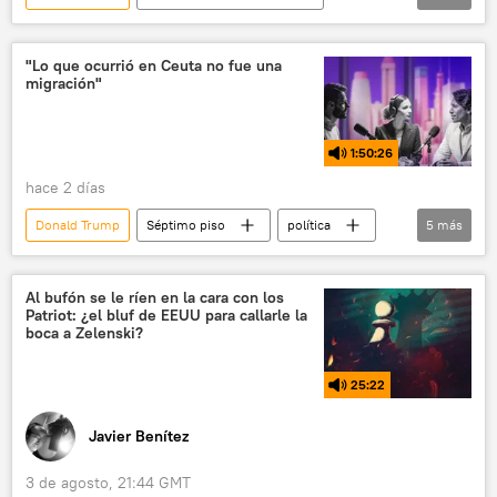
política
seguridad
Irán
EEUU
Omán
Truth Social
"Lo que ocurrió en Ceuta no fue una
migración"
1:50:26
hace 2 días
Donald Trump
Séptimo piso
política
5
más
seguridad
Pedro Sánchez
Japón
Ceuta
España
Al bufón se le ríen en la cara con los
Patriot: ¿el bluf de EEUU para callarle la
boca a Zelenski?
25:22
Javier Benítez
3 de agosto, 21:44 GMT