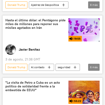
Donald Trump
Ajedrez de Geopolítica
8
más
política
seguridad
Volodímir Zelenski
Juan Aguilar
Hasta el último dólar: el Pentágono pide
miles de millones para reponer sus
EEUU
Ucrania
Ankara
misiles agotados en Irán
OTAN
19:55
Javier Benítez
3 de agosto, 21:38 GMT
Donald Trump
Al contado
seguridad
6
más
Pete Hegseth
Irán
EEUU
Casa Blanca
Tomahawk
Pentágono
"La visita de Petro a Cuba es un acto
político de solidaridad frente a la
embestida de EEUU"
55:22