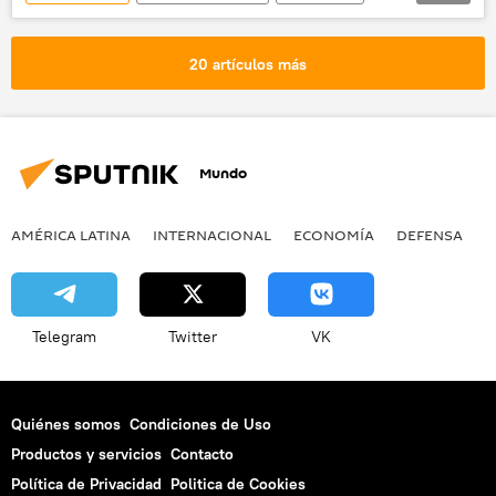
📈 Mercados y finanzas
Truth Social
20 artículos más
Mundo
AMÉRICA LATINA
INTERNACIONAL
ECONOMÍA
DEFENSA
M
Telegram
Twitter
VK
Quiénes somos
Condiciones de Uso
Productos y servicios
Contacto
Política de Privacidad
Politica de Cookies