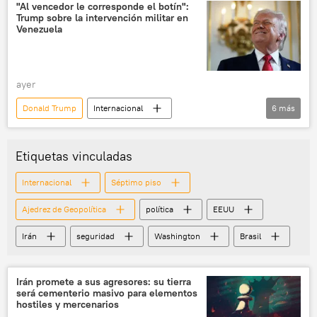
EEUU
Cuba
OTAN
"Al vencedor le corresponde el botín":
Trump sobre la intervención militar en
Venezuela
ayer
Donald Trump
Internacional
6
más
Nicolás Maduro
Venezuela
Cilia Flores
seguridad
política
Etiquetas vinculadas
Tribunal Supremo de Justicia de Venezuela (TSJ)
Internacional
Séptimo piso
Ajedrez de Geopolítica
política
EEUU
Irán
seguridad
Washington
Brasil
Irán promete a sus agresores: su tierra
será cementerio masivo para elementos
hostiles y mercenarios