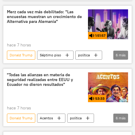
EEUU
Washington
Truth Social
Pentágono
Irán
Merz cada vez más debilitado: "Las
encuestas muestran un crecimiento de
THAAD (sistemas antimisiles)
Alternativa para Alemania"
1:51:57
hace 7 horas
Donald Trump
Séptimo piso
política
6
más
Friedrich Merz
EEUU
Israel
Alternativa para Alemania
"Todas las alianzas en materia de
seguridad realizadas entre EEUU y
Unión Demócrata Cristiana de Alemania (CDU)
Ecuador no dieron resultados"
Unión Social Cristiana (CSU)
53:33
hace 7 horas
Donald Trump
Acentos
política
6
más
Fidel Castro
Hugo Chávez
Ecuador