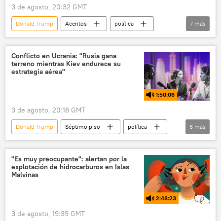
3 de agosto, 20:32 GMT
Donald Trump
Acentos
política
7
más
seguridad
Gustavo Petro
Marco Rubio
Cuba
Colombia
Conflicto en Ucrania: "Rusia gana
terreno mientras Kiev endurece su
Honduras
🌎 América
estrategia aérea"
1:50:06
3 de agosto, 20:18 GMT
Donald Trump
Séptimo piso
política
6
más
seguridad
Pedro Sánchez
Ucrania
Marruecos
Unión Europea (UE)
"Es muy preocupante": alertan por la
explotación de hidrocarburos en Islas
Kremlin
Malvinas
2:48:23
3 de agosto, 19:39 GMT