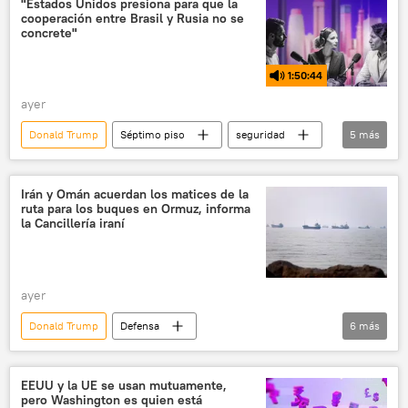
"Estados Unidos presiona para que la
cooperación entre Brasil y Rusia no se
concrete"
1:50:44
ayer
Donald Trump
Séptimo piso
seguridad
5
más
política
Brasil
Irán
Washington
BRICS
Irán y Omán acuerdan los matices de la
ruta para los buques en Ormuz, informa
la Cancillería iraní
ayer
Donald Trump
Defensa
6
más
📰 Escalada entre EEUU, Israel e Irán
🛡️ Zonas de conflicto
🌍 Oriente Medio
EEUU y la UE se usan mutuamente,
pero Washington es quien está
política
Omán
Irán