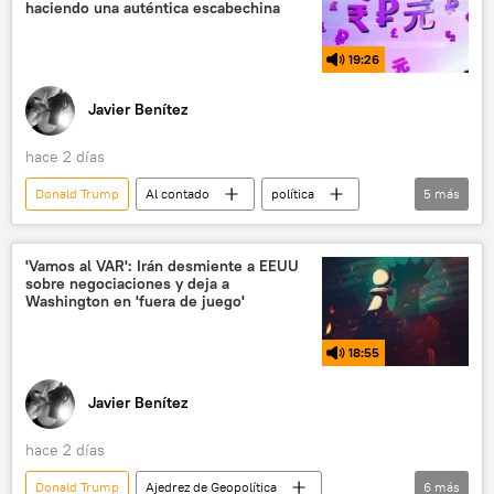
haciendo una auténtica escabechina
19:26
Javier Benítez
hace 2 días
Donald Trump
Al contado
política
5
más
Carlos Martínez
EEUU
Rodión Miróshnik
Washington
'Vamos al VAR': Irán desmiente a EEUU
sobre negociaciones y deja a
Ministerio de Asuntos Exteriores de Rusia
Washington en 'fuera de juego'
18:55
Javier Benítez
hace 2 días
Donald Trump
Ajedrez de Geopolítica
6
más