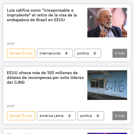
Israel
Chevron
Lula califica como "irresponsable e
imprudente" el retiro de la visa de la
embajadora de Brasil en EEUU
ayer
Donald Trump
Internacional
política
4
más
Brasil
Departamento de Estado (EEUU)
Washington
EEUU
EEUU ofrece más de 100 millones de
dólares de recompensa por ocho líderes
del CJNG
ayer
Donald Trump
América Latina
política
3
más
EEUU
CJNG
Departamento de Estado (EEUU)