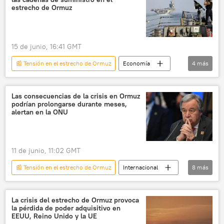
📈 Mercados y finanzas
💬 Opinión y Análisis
estrecho de Ormuz
15 de junio, 16:41 GMT
📰 Tensión en el estrecho de Ormuz
Economía
4
más
Estrecho de Ormuz
📰 Escalada entre EEUU, Israel e Irán
Las consecuencias de la crisis en Ormuz
podrían prolongarse durante meses,
🌍 Oriente Medio
🛡️ Zonas de conflicto
alertan en la ONU
11 de junio, 11:02 GMT
📰 Tensión en el estrecho de Ormuz
Internacional
8
más
Irán
EEUU
Israel
Antonio Guterres
ONU
La crisis del estrecho de Ormuz provoca
la pérdida de poder adquisitivo en
🌍 Oriente Medio
🛡️ Zonas de conflicto
EEUU, Reino Unido y la UE