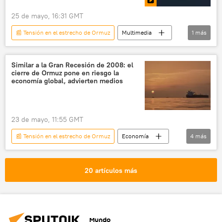
25 de mayo, 16:31 GMT
📰 Tensión en el estrecho de Ormuz
Multimedia
1
más
📊 Infografía
Similar a la Gran Recesión de 2008: el
cierre de Ormuz pone en riesgo la
economía global, advierten medios
23 de mayo, 11:55 GMT
📰 Tensión en el estrecho de Ormuz
Economía
4
más
Estrecho de Ormuz
mercado energético
📰 Escalada entre EEUU, Israel e Irán
20 artículos más
📈 Mercados y finanzas
Mundo