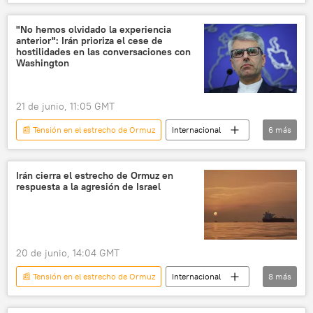
🌍 Oriente Medio
Irán
Estrecho de Ormuz
EEUU
"No hemos olvidado la experiencia
anterior": Irán prioriza el cese de
relaciones internacionales
hostilidades en las conversaciones con
Washington
📰 Escalada entre EEUU, Israel e Irán
21 de junio, 11:05 GMT
📰 Tensión en el estrecho de Ormuz
Internacional
6
más
🌍 Oriente Medio
Irán
EEUU
política
seguridad
Irán cierra el estrecho de Ormuz en
respuesta a la agresión de Israel
📰 Escalada entre EEUU, Israel e Irán
20 de junio, 14:04 GMT
📰 Tensión en el estrecho de Ormuz
Internacional
8
más
Irán
Israel
política
EEUU