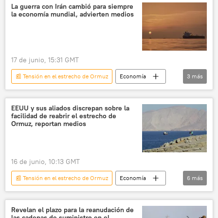
James David Vance
🌍 Oriente Medio
La guerra con Irán cambió para siempre
la economía mundial, advierten medios
negociaciones
Estrecho de Ormuz
17 de junio, 15:31 GMT
📰 Tensión en el estrecho de Ormuz
Economía
3
más
📈 Mercados y finanzas
Irán
EEUU
EEUU y sus aliados discrepan sobre la
facilidad de reabrir el estrecho de
Ormuz, reportan medios
16 de junio, 10:13 GMT
📰 Tensión en el estrecho de Ormuz
Economía
6
más
Estrecho de Ormuz
EEUU
Irán
📰 Escalada entre EEUU, Israel e Irán
Revelan el plazo para la reanudación de
las cadenas de suministro en el