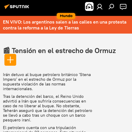
Mundo
EN VIVO: Los argentinos salen a las calles en una protesta
contra la reforma a la Ley de Tierras
📰 Tensión en el estrecho de Ormuz
Irán detuvo al buque petrolero británico 'Stena
Impero' en el estrecho de Ormuz por la
supuesta violación de las normas
internacionales.
Tras la detención del barco, el Reino Unido
advirtió a Irán que sufriría consecuencias en
caso de no liberar al buque. No obstante,
Teherán aseguró que la detención del petrolero
se llevó a cabo tras un choque con un barco
pesquero iraní.
El petrolero cuenta con una tripulación