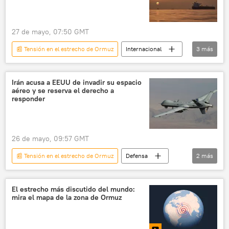
📰 Escalada entre EEUU, Israel e Irán
27 de mayo, 07:50 GMT
📰 Tensión en el estrecho de Ormuz
Internacional
3
más
📰 Escalada entre EEUU, Israel e Irán
Estrecho de Ormuz
inflación
Irán acusa a EEUU de invadir su espacio
aéreo y se reserva el derecho a
responder
26 de mayo, 09:57 GMT
📰 Tensión en el estrecho de Ormuz
Defensa
2
más
Irán
EEUU
El estrecho más discutido del mundo:
mira el mapa de la zona de Ormuz