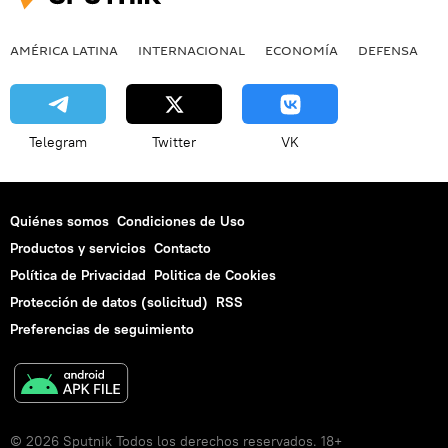
AMÉRICA LATINA
INTERNACIONAL
ECONOMÍA
DEFENSA
M
Telegram
Twitter
VK
Quiénes somos
Condiciones de Uso
Productos y servicios
Contacto
Política de Privacidad
Politica de Cookies
Protección de datos (solicitud)
RSS
Preferencias de seguimiento
© 2026 Sputnik Todos los derechos reservados. 18+