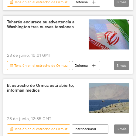
📰 Tensión en el estrecho de Ormuz
Defensa
8
más
🛡️ Zonas de conflicto
Abás Aragchí
política
seguridad
Irán
Teherán endurece su advertencia a
Washington tras nuevas tensiones
EEUU
📰 Escalada entre EEUU, Israel e Irán
🌍 Oriente Medio
28 de junio, 10:01 GMT
📰 Tensión en el estrecho de Ormuz
Defensa
8
más
🛡️ Zonas de conflicto
política
seguridad
Irán
EEUU
El estrecho de Ormuz está abierto,
informan medios
CGRI
📰 Escalada entre EEUU, Israel e Irán
🌍 Oriente Medio
23 de junio, 12:35 GMT
📰 Tensión en el estrecho de Ormuz
Internacional
6
más