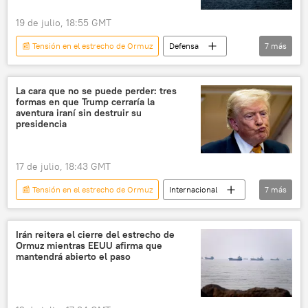
📰 Tensiones en la península de Corea
19 de julio, 18:55 GMT
Arabia Saudita
energía nuclear
📰 Tensión en el estrecho de Ormuz
Defensa
7
más
programa nuclear
📰 Escalada entre EEUU, Israel e Irán
enriquecimiento de uranio
Anchorage
🛡️ Zonas de conflicto
Irán
EEUU
La cara que no se puede perder: tres
formas en que Trump cerraría la
Teherán
CGRI
Washington
aventura iraní sin destruir su
presidencia
17 de julio, 18:43 GMT
📰 Tensión en el estrecho de Ormuz
Internacional
7
más
política
Donald Trump
💬 Opinión y Análisis
Irán
Irán reitera el cierre del estrecho de
Ormuz mientras EEUU afirma que
Estrecho de Ormuz
EEUU
mantendrá abierto el paso
📰 Escalada entre EEUU, Israel e Irán