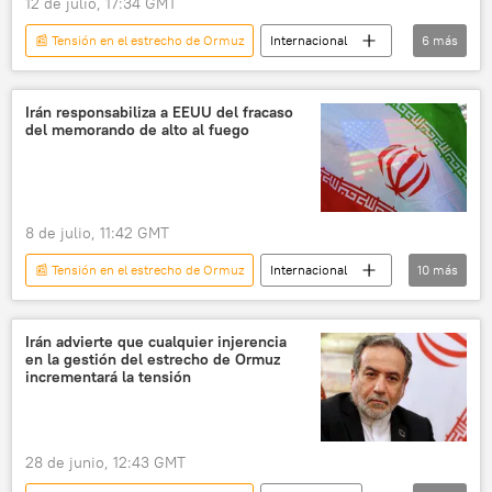
12 de julio, 17:34 GMT
📰 Tensión en el estrecho de Ormuz
Internacional
6
más
seguridad
Irán
EEUU
Mando Central de los Estados Unidos (CENTCOM)
Irán responsabiliza a EEUU del fracaso
del memorando de alto al fuego
🌍 Oriente Medio
📰 Escalada entre EEUU, Israel e Irán
8 de julio, 11:42 GMT
📰 Tensión en el estrecho de Ormuz
Internacional
10
más
política
seguridad
Donald Trump
Irán
EEUU
OTAN
Irán advierte que cualquier injerencia
en la gestión del estrecho de Ormuz
📰 Escalada entre EEUU, Israel e Irán
incrementará la tensión
Estrecho de Ormuz
🌍 Oriente Medio
🛡️ Zonas de conflicto
28 de junio, 12:43 GMT