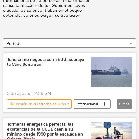
internacional de 23 personas. Esta situación
causó la reacción de los Gobiernos cuyos
ciudadanos se encontraban en el buque
detenido, quienes exigen su liberación.
Período
Teherán no negocia con EEUU, subraya
la Cancillería iraní
3 de agosto, 12:36 GMT
📰 Tensión en el estrecho de Ormuz
Internacional
6
más
Irán
🌍 Oriente Medio
Teherán
EEUU
política
Estrecho de Ormuz
Tormenta energética perfecta: las
existencias de la OCDE caen a su
mínimo desde 1990 por la escalada en