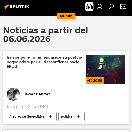
Mundo
Noticias a partir del
06.06.2026
Irán se pone firme: endurece su postura
negociadora por su desconfianza hacia
EEUU
20:58
Javier Benítez
6 de junio, 23:30 GMT
Ajedrez de Geopolítica
política
seguridad
Irán
EEUU