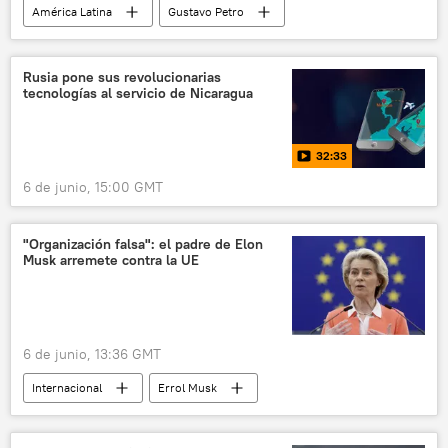
América Latina
Gustavo Petro
EEUU
Donald Trump
Colombia
Rusia pone sus revolucionarias
tecnologías al servicio de Nicaragua
32:33
6 de junio, 15:00 GMT
"Organización falsa": el padre de Elon
Musk arremete contra la UE
6 de junio, 13:36 GMT
Internacional
Errol Musk
Foro Económico Internacional de San Petersburgo (SPIEF)
🌍 Europa
Unión Europea (UE)