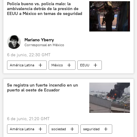
📰 Escalada entre EEUU, Israel e Irán
Policía bueno vs. policía malo: la
ambivalencia detrás de la presión de
EEUU a México en temas de seguridad
Mariano Yberry
Corresponsal en México
6 de junio, 22:30 GMT
América Latina
México
EEUU
Washington
política
seguridad
Pete Hegseth
Claudia Sheinbaum
Se registra un fuerte incendio en un
puerto al oeste de Ecuador
CJNG
Nemesio Oseguera Cervantes (El Mencho)
💬 Opinión y Análisis
6 de junio, 21:20 GMT
América Latina
sociedad
seguridad