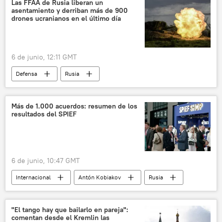
Las FFAA de Rusia liberan un
asentamiento y derriban más de 900
sociedad
drones ucranianos en el último día
6 de junio, 12:11 GMT
Defensa
Rusia
📰 Operación rusa de desmilitarización y desnazificación de Ucrania
Ucrania
🛡️ Zonas de conflicto
Más de 1.000 acuerdos: resumen de los
resultados del SPIEF
🌍 Europa
6 de junio, 10:47 GMT
Internacional
Antón Kobiakov
Rusia
Foro Económico Internacional de San Petersburgo (SPIEF)
"El tango hay que bailarlo en pareja":
comentan desde el Kremlin las