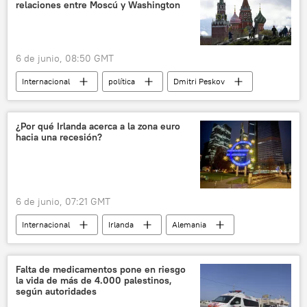
relaciones entre Moscú y Washington
6 de junio, 08:50 GMT
Internacional
política
Dmitri Peskov
EEUU
Rusia
📰 Operación rusa de desmilitarización y desnazificación de Ucrania
¿Por qué Irlanda acerca a la zona euro
hacia una recesión?
6 de junio, 07:21 GMT
Internacional
Irlanda
Alemania
Italia
Banco Central Europeo (BCE)
Eurostat
The Telegraph
Falta de medicamentos pone en riesgo
la vida de más de 4.000 palestinos,
según autoridades