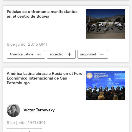
Ecuador
incendio
Policías se enfrentan a manifestantes
en el centro de Bolivia
6 de junio, 20:15 GMT
América Latina
sociedad
seguridad
Bolivia
protestas
América Latina abraza a Rusia en el Foro
Económico Internacional de San
Petersburgo
Víctor Ternovsky
6 de junio, 19:11 GMT