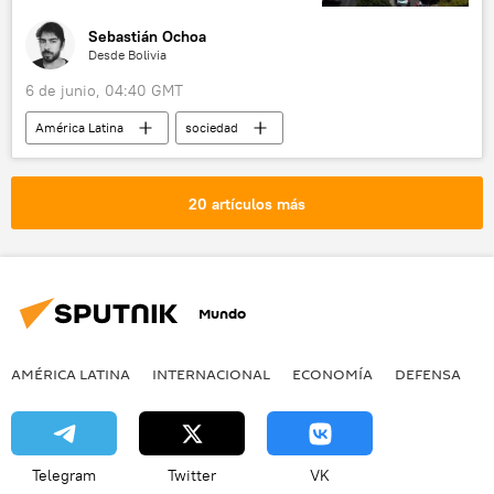
Sebastián Ochoa
Desde Bolivia
6 de junio, 04:40 GMT
América Latina
sociedad
Rodrigo Paz
La Paz
El Alto
Bolivia
Central Obrera Boliviana (COB)
20 artículos más
bloqueo
💬 Opinión y Análisis
Mundo
AMÉRICA LATINA
INTERNACIONAL
ECONOMÍA
DEFENSA
M
Telegram
Twitter
VK