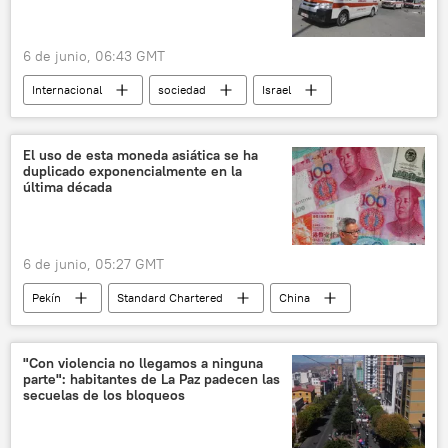
6 de junio, 06:43 GMT
Internacional
sociedad
Israel
Comité Internacional de la Cruz Roja (CICR)
Cisjordania
Franja de Gaza
ONU
El uso de esta moneda asiática se ha
duplicado exponencialmente en la
💗 Salud
última década
6 de junio, 05:27 GMT
Pekín
Standard Chartered
China
Economía
yuan
📈 Mercados y finanzas
"Con violencia no llegamos a ninguna
parte": habitantes de La Paz padecen las
secuelas de los bloqueos