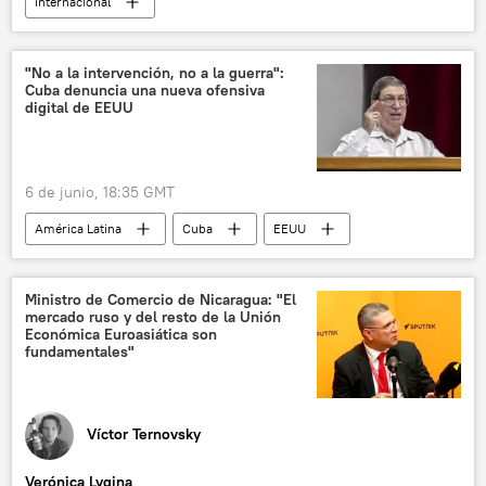
Internacional
Foro Económico Internacional de San Petersburgo (SPIEF)
Rusia
latinoamérica
🌎 América
"No a la intervención, no a la guerra":
Cuba denuncia una nueva ofensiva
relaciones internacionales
digital de EEUU
6 de junio, 18:35 GMT
América Latina
Cuba
EEUU
política
Bruno Rodríguez
📰 Bloqueo económico contra Cuba
Ministro de Comercio de Nicaragua: "El
mercado ruso y del resto de la Unión
Económica Euroasiática son
fundamentales"
Víctor Ternovsky
Verónica Lygina