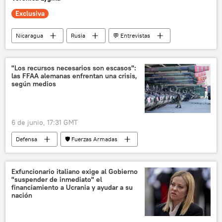
Exclusiva
Nicaragua
Rusia
💬 Entrevistas
Unión Económica Euroasiática
comercio
América Latina
"Los recursos necesarios son escasos":
las FFAA alemanas enfrentan una crisis,
Foro Económico Internacional de San Petersburgo (SPIEF)
según medios
6 de junio, 17:31 GMT
Defensa
🛡️ Fuerzas Armadas
Alemania
🌍 Europa
armamento
Exfuncionario italiano exige al Gobierno
"suspender de inmediato" el
financiamiento a Ucrania y ayudar a su
nación