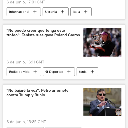
6 de junio, 17:01 GMT
Internacional
Ucrania
Italia
🌍 Europa
crisis económica
energética
"No puedo creer que tenga este
trofeo": Tenista rusa gana Roland Garros
6 de junio, 16:11 GMT
Estilo de vida
⚽ Deportes
tenis
Rusia
"No bajaré la voz": Petro arremete
contra Trump y Rubio
6 de junio, 15:35 GMT