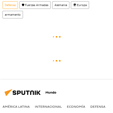
Defensa
🛡️ Fuerzas Armadas
Alemania
🌍 Europa
armamento
Mundo
AMÉRICA LATINA
INTERNACIONAL
ECONOMÍA
DEFENSA
M