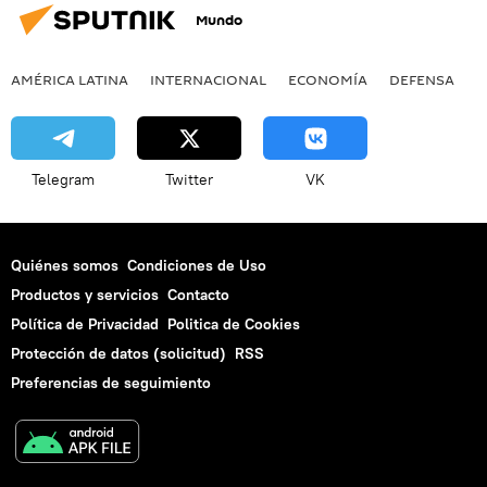
Mundo
AMÉRICA LATINA
INTERNACIONAL
ECONOMÍA
DEFENSA
M
Telegram
Twitter
VK
Quiénes somos
Condiciones de Uso
Productos y servicios
Contacto
Política de Privacidad
Politica de Cookies
Protección de datos (solicitud)
RSS
Preferencias de seguimiento