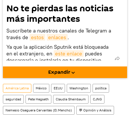
No te pierdas las noticias
más importantes
Suscríbete a nuestros canales de Telegram a
través de
estos
enlaces
.
Ya que la aplicación Sputnik está bloqueada
en el extranjero, en
este enlace
puedes
descargarla e instalarla en tu dispositivo
móvil (¡solo para Android!).
Expandir
También tenemos una cuenta
en la red 
social rusa VK
.
América Latina
México
EEUU
Washington
política
seguridad
Pete Hegseth
Claudia Sheinbaum
CJNG
Nemesio Oseguera Cervantes (El Mencho)
💬 Opinión y Análisis