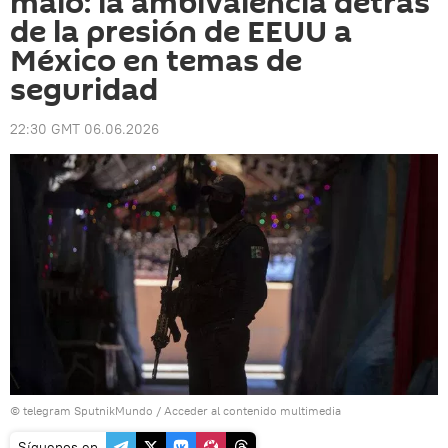
malo: la ambivalencia detrás
de la presión de EEUU a
México en temas de
seguridad
22:30 GMT 06.06.2026
© telegram SputnikMundo
/
Acceder al contenido multimedia
Síguenos en