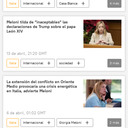
Italia
Internacional
Casa Blanca
4
más
Israel
Líbano
Giorgia Meloni
Donald Trump
Meloni tilda de "inaceptables" las
declaraciones de Trump sobre el papa
León XIV
13 de abril, 21:20 GMT
Italia
Internacional
sociedad
3
más
Giorgia Meloni
Donald Trump
León XIV
La extensión del conflicto en Oriente
Medio provocaría una crisis energética
en Italia, advierte Meloni
6 de abril, 01:02 GMT
Italia
Internacional
Giorgia Meloni
2
más