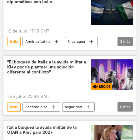
diplomáticas con Italia
16 de julio, 17:18 GMT
Italia
América Latina
Nicaragua
3
más
política
relaciones internacionales
🌍 Europa
"El bloqueo de Italia a la ayuda militar a
Kiev podría plantear una solución
diferente al conflicto"
1:50:06
1 de julio, 23:40 GMT
Italia
Séptimo piso
seguridad
5
más
Volodímir Zelenski
Emmanuel Macron
Ucrania
Unión Europea (UE)
OTAN
Italia bloquea la ayuda militar de la
OTAN a Kiev para 2027