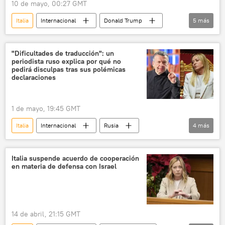
10 de mayo, 00:27 GMT
Italia
Internacional
Donald Trump
5
más
EEUU
Friedrich Merz
Washington
Marco Rubio
política
"Dificultades de traducción": un
periodista ruso explica por qué no
pedirá disculpas tras sus polémicas
declaraciones
1 de mayo, 19:45 GMT
Italia
Internacional
Rusia
4
más
🌍 Europa
política
Vladímir Soloviov
Giorgia Meloni
Italia suspende acuerdo de cooperación
en materia de defensa con Israel
14 de abril, 21:15 GMT