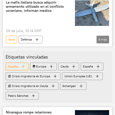
Melilla
Marruecos
La mafia italiana busca adquirir
armamento utilizado en el conflicto
📰 Crisis migratoria en Europa
migración
ucraniano, informan medios
📰 Crisis migratoria en Ceuta
Schengen
Francia
España
🌍 Europa
29 de julio, 10:14 GMT
Italia
Defensa
8
más
📰 Operación rusa de desmilitarización y desnazificación de Ucrania
🛡️ Zonas de conflicto
🌍 Europa
Etiquetas vinculadas
Palermo
Ucrania
Rusia
España
🌍 Europa
Ceuta
España
mercado negro
armamento
📰 Crisis migratoria en Europa
Unión Europea (UE)
📰 Crisis migratoria en Ceuta
Schengen
Pedro Sánchez
Nicaragua rompe relaciones