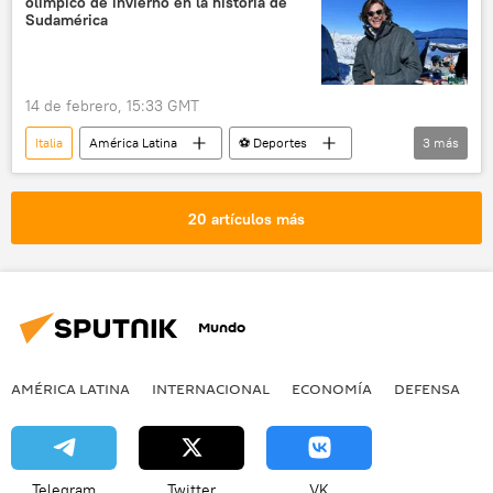
olímpico de invierno en la historia de
Sudamérica
14 de febrero, 15:33 GMT
Italia
América Latina
⚽ Deportes
3
más
Brasil
esquiadores
Juegos Olímpicos
20 artículos más
Mundo
AMÉRICA LATINA
INTERNACIONAL
ECONOMÍA
DEFENSA
M
Telegram
Twitter
VK