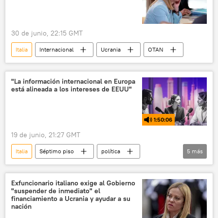
30 de junio, 22:15 GMT
Italia
Internacional
Ucrania
OTAN
"La información internacional en Europa
está alineada a los intereses de EEUU"
1:50:06
19 de junio, 21:27 GMT
Italia
Séptimo piso
política
5
más
seguridad
Donald Trump
Giorgia Meloni
Ucrania
G7
Exfuncionario italiano exige al Gobierno
"suspender de inmediato" el
financiamiento a Ucrania y ayudar a su
nación