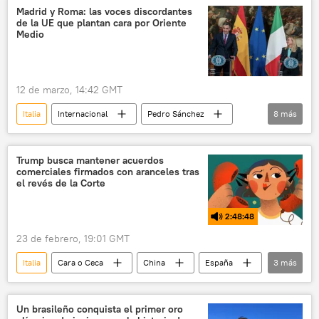
Estilo de vida
Madrid y Roma: las voces discordantes
de la UE que plantan cara por Oriente
Medio
12 de marzo, 14:42 GMT
Italia
Internacional
Pedro Sánchez
8
más
Giorgia Meloni
🌍 Europa
Unión Europea (UE)
🛡️ Zonas de conflicto
Trump busca mantener acuerdos
comerciales firmados con aranceles tras
📰 Escalada entre EEUU, Israel e Irán
el revés de la Corte
📰 Conflicto palestino-israelí
EEUU
2:48:48
España
23 de febrero, 19:01 GMT
Italia
Cara o Ceca
China
España
3
más
Javier Milei
Donald Trump
Argentina
Un brasileño conquista el primer oro