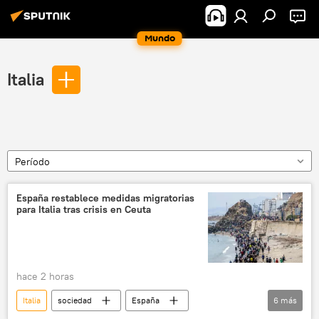
Mundo
Italia
Período
España restablece medidas migratorias
para Italia tras crisis en Ceuta
hace 2 horas
Italia
sociedad
España
6
más