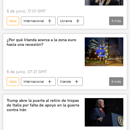
6 de junio, 17:01 GMT
Italia
Internacional
Ucrania
3
más
🌍 Europa
crisis económica
energética
¿Por qué Irlanda acerca a la zona euro
hacia una recesión?
6 de junio, 07:21 GMT
Italia
Internacional
Irlanda
4
más
Alemania
Banco Central Europeo (BCE)
Eurostat
The Telegraph
Trump abre la puerta al retiro de tropas
de Italia por falta de apoyo en la guerra
contra Irán