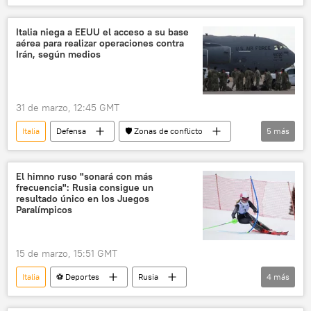
golfo Pérsico
Milán
Italia niega a EEUU el acceso a su base
aérea para realizar operaciones contra
Irán, según medios
31 de marzo, 12:45 GMT
Italia
Defensa
🛡️ Zonas de conflicto
5
más
EEUU
Irán
📰 Escalada entre EEUU, Israel e Irán
El himno ruso "sonará con más
frecuencia": Rusia consigue un
🌍 Oriente Medio
🌍 Europa
resultado único en los Juegos
Paralímpicos
15 de marzo, 15:51 GMT
Italia
⚽ Deportes
Rusia
4
más
Mijaíl Degtiariov
🌍 Europa
récord