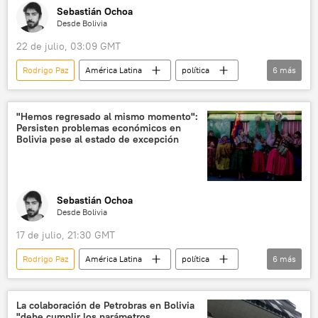
Sebastián Ochoa
Desde Bolivia
22 de julio, 03:09 GMT
Rodrigo Paz
América Latina
política
6
más
Chuquisaca
La Paz
El Alto
Antonio José de Sucre
Koohee Han
"Hemos regresado al mismo momento":
Persisten problemas económicos en
Centro de Investigaciones y Desarrollo Nuclear (Bolivia)
Bolivia pese al estado de excepción
Sebastián Ochoa
Desde Bolivia
17 de julio, 21:30 GMT
Rodrigo Paz
América Latina
política
6
más
Evo Morales
Central Obrera Boliviana (COB)
Banco Central de Bolivia
Bolivia
La colaboración de Petrobras en Bolivia
"debe cumplir los parámetros