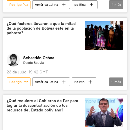
Rodrigo Paz
América Latina
política
4
más
Bolivia
Movimiento Al Socialismo (MAS)
Samuel Doria Medina
💬 Opinión y Análisis
¿Qué factores llevaron a que la mitad
de la población de Bolivia esté en la
pobreza?
Sebastián Ochoa
Desde Bolivia
23 de julio, 19:42 GMT
Rodrigo Paz
América Latina
Bolivia
2
más
pobreza
💬 Opinión y Análisis
¿Qué requiere el Gobierno de Paz para
lograr la descentralización de los
recursos del Estado boliviano?