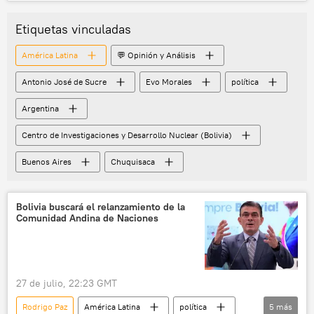
Alberto Fernández
China
Francia
Alemania
Etiquetas vinculadas
Fondo Monetario Internacional (FMI)
América Latina
💬 Opinión y Análisis
Movimiento Al Socialismo (MAS)
Antonio José de Sucre
Evo Morales
política
Argentina
Centro de Investigaciones y Desarrollo Nuclear (Bolivia)
Buenos Aires
Chuquisaca
Bolivia buscará el relanzamiento de la
Comunidad Andina de Naciones
27 de julio, 22:23 GMT
Rodrigo Paz
América Latina
política
5
más