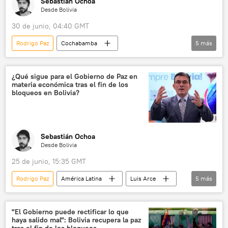
Sebastián Ochoa
Desde Bolivia
30 de junio, 04:40 GMT
Rodrigo Paz
Cochabamba
5
más
Movimiento Al Socialismo (MAS)
Economía
💬 Opinión y Análisis
📈 Mercados y finanzas
¿Qué sigue para el Gobierno de Paz en
materia económica tras el fin de los
dólar
bloqueos en Bolivia?
Sebastián Ochoa
Desde Bolivia
25 de junio, 15:35 GMT
Rodrigo Paz
América Latina
Luis Arce
5
más
La Paz
Fondo Monetario Internacional (FMI)
Central Obrera Boliviana (COB)
"El Gobierno puede rectificar lo que
haya salido mal": Bolivia recupera la paz
Banco de Desarrollo de América Latina (CAF)
tras el fin de los bloqueos