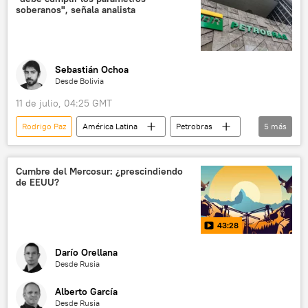
💬 Opinión y Análisis
📈 Mercados y finanzas
soberanos", señala analista
Sebastián Ochoa
Desde Bolivia
11 de julio, 04:25 GMT
Rodrigo Paz
América Latina
Petrobras
5
más
Centro de Investigaciones y Desarrollo Nuclear (Bolivia)
medioambiente
Bolivia
Brasil
Cumbre del Mercosur: ¿prescindiendo
de EEUU?
Luiz Inacio Lula da Silva
43:28
Darío Orellana
Desde Rusia
Alberto García
Desde Rusia