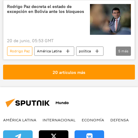
Bolivia
💬 Opinión y Análisis
Rodrigo Paz decreta el estado de
excepción en Bolivia ante los bloqueos
20 de junio, 05:53 GMT
Rodrigo Paz
América Latina
política
5
más
seguridad
protestas
Bolivia
manifestación
crisis económica
20 artículos más
Mundo
AMÉRICA LATINA
INTERNACIONAL
ECONOMÍA
DEFENSA
M