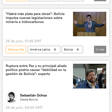
Perú
Comunidad Andina
Colombia
Lima
Keiko Fujimori
"Habrá más plata para obras": Bolivia
impulsa nuevas legislaciones sobre
minería e hidrocarburos
26 de julio, 01:45 GMT
Rodrigo Paz
América Latina
Bolivia
2
más
minería
hidrocarburos
Ruptura entre Paz y su principal aliado
político podría causar "debilidad en la
gestión de Bolivia": experto
Sebastián Ochoa
Desde Bolivia
24 de julio, 04:00 GMT