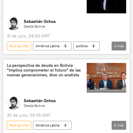
Sebastián Ochoa
Desde Bolivia
31 de julio, 04:00 GMT
Rodrigo Paz
América Latina
política
3
más
Evo Morales
Bolivia
💬 Opinión y Análisis
La perspectiva de deuda en Bolivia
"implica comprometer el futuro" de las
nuevas generaciones, dice un analista
Sebastián Ochoa
Desde Bolivia
30 de julio, 00:55 GMT
Rodrigo Paz
América Latina
6
más