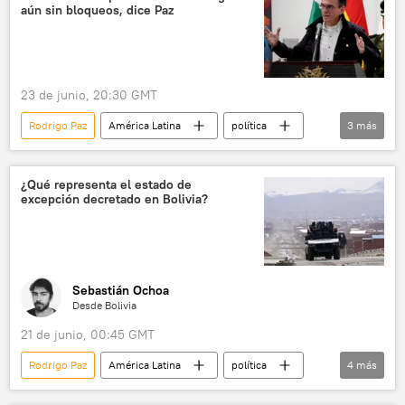
aún sin bloqueos, dice Paz
23 de junio, 20:30 GMT
Rodrigo Paz
América Latina
política
3
más
Cochabamba
Bolivia
bloqueo
¿Qué representa el estado de
excepción decretado en Bolivia?
Sebastián Ochoa
Desde Bolivia
21 de junio, 00:45 GMT
Rodrigo Paz
América Latina
política
4
más
Cochabamba
Central Obrera Boliviana (COB)