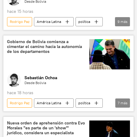
Desde Bolivia
hace 15 horas
Rodrigo Paz
América Latina
política
9
más
Chuquisaca
Buenos Aires
Argentina
Evo Morales
Gobierno de Bolivia comienza a
cimentar el camino hacia la autonomía
Antonio José de Sucre
de los departamentos
Tribunal Superior Electoral de Brasil (TSE)
Centro de Investigaciones y Desarrollo Nuclear (Bolivia)
Movimiento Al Socialismo (MAS)
Sebastián Ochoa
Desde Bolivia
💬 Opinión y Análisis
hace 18 horas
Rodrigo Paz
América Latina
política
7
más
Santa Cruz
Tarija
Van
Antonio José de Sucre
Evo Morales
Nueva orden de aprehensión contra Evo
Morales "es parte de un 'show'"
seguridad
💬 Opinión y Análisis
jurídico, considera un especialista