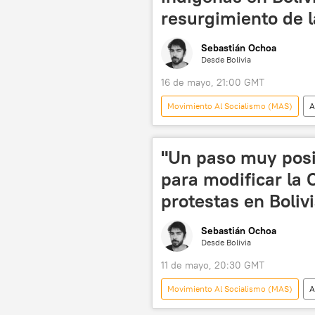
resurgimiento de l
Sebastián Ochoa
Desde Bolivia
16 de mayo, 21:00 GMT
Movimiento Al Socialismo (MAS)
A
Sergio Beni
Santa Cruz
Central Obrera Boliviana (COB)
"Un paso muy posi
para modificar la 
protestas en Boliv
Sebastián Ochoa
Desde Bolivia
11 de mayo, 20:30 GMT
Movimiento Al Socialismo (MAS)
A
Central Obrera Boliviana (COB)