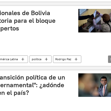
💬 Opinión y Análisis
onales de Bolivia
oria para el bloque
xpertos
mérica Latina
política
Rodrigo Paz
💬 Opinión y Análisis
ransición política de un
ubernamental": ¿adónde
en el país?