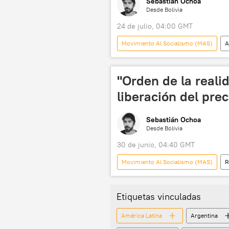
Sebastián Ochoa
Desde Bolivia
24 de julio, 04:00 GMT
Movimiento Al Socialismo (MAS)
A
Samuel Doria Medina
💬 Opin
"Orden de la reali
liberación del prec
Sebastián Ochoa
Desde Bolivia
30 de junio, 04:40 GMT
Movimiento Al Socialismo (MAS)
R
💬 Opinión y Análisis
📈 Merc
Etiquetas vinculadas
América Latina
Argentina