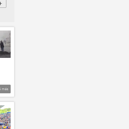
5
más