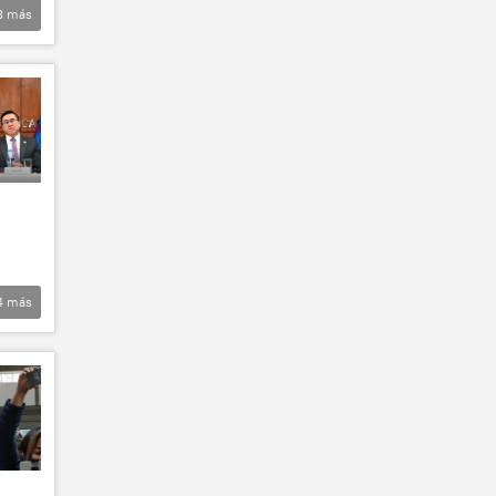
8
más
4
más