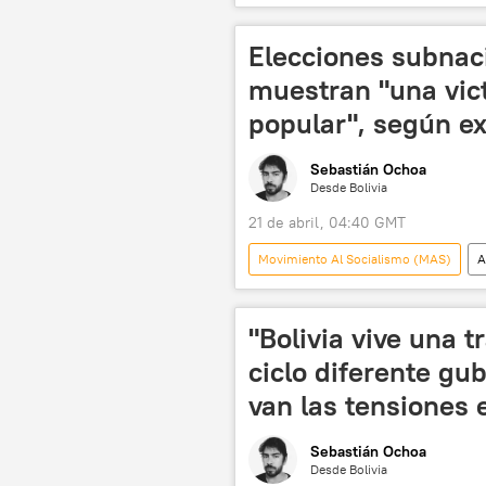
Rodrigo Paz
BRICS
Elecciones subnaci
muestran "una vict
popular", según e
Sebastián Ochoa
Desde Bolivia
21 de abril, 04:40 GMT
Movimiento Al Socialismo (MAS)
A
Evo Morales
La Paz
"Bolivia vive una t
ciclo diferente g
van las tensiones 
Sebastián Ochoa
Desde Bolivia