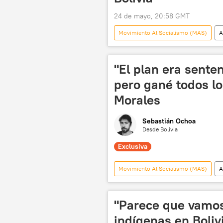
24 de mayo, 20:58 GMT
Movimiento Al Socialismo (MAS)
A
política
"El plan era sente
pero gané todos lo
Morales
Sebastián Ochoa
Desde Bolivia
Exclusiva
Movimiento Al Socialismo (MAS)
A
Bolivia
política
segu
"Parece que vamos 
indígenas en Boliv