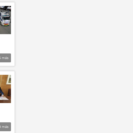
5
más
3
más