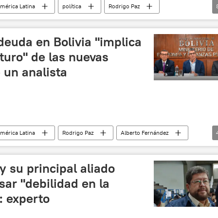
mérica Latina
política
Rodrigo Paz
Argentina
Evo Morales
Antonio José de Sucre
TSE)
Centro de Investigaciones y Desarrollo Nuclear (Bolivia)
deuda en Bolivia "implica
turo" de las nuevas
 un analista
mérica Latina
Rodrigo Paz
Alberto Fernández
ania
Fondo Monetario Internacional (FMI)
y su principal aliado
sar "debilidad en la
: experto