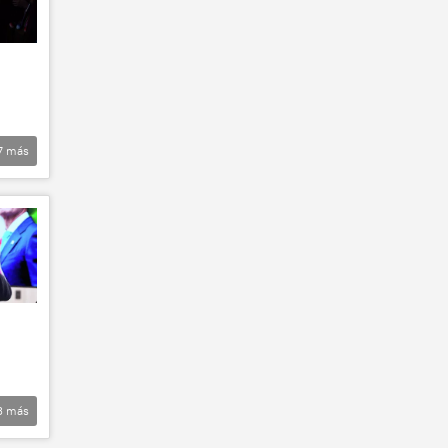
7
más
3
más