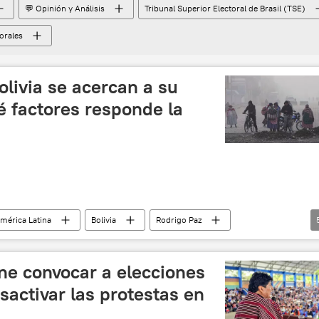
💬 Opinión y Análisis
Tribunal Superior Electoral de Brasil (TSE)
orales
olivia se acercan a su
é factores responde la
mérica Latina
Bolivia
Rodrigo Paz
La Paz
Santa Cruz
💬 Opinión y Análisis
ne convocar a elecciones
sactivar las protestas en