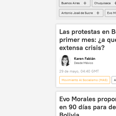
Buenos Aires
Chuquisaca
Antonio José de Sucre
Evo M
Las protestas en B
primer mes: ¿a qu
extensa crisis?
Karen Fabián
Desde México
29 de mayo, 04:40 GMT
Movimiento Al Socialismo (MAS)
A
Evo Morales
Luis Arce
Evo Morales propo
en 90 días para de
Bolivia