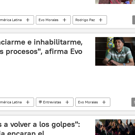
mérica Latina
Evo Morales
Rodrigo Paz
nciarme e inhabilitarme,
s procesos", afirma Evo
mérica Latina
💬 Entrevistas
Evo Morales
ridad
Rodrigo Paz
La Paz
a volver a los golpes":
ia encaran el