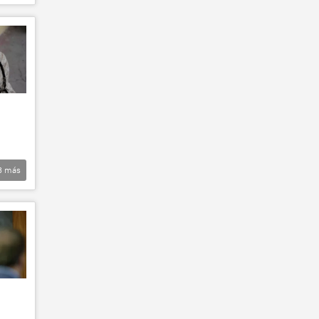
3
más