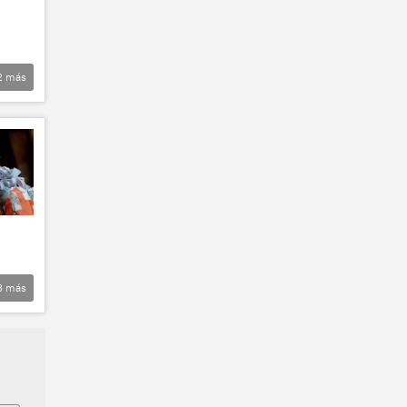
2
más
3
más