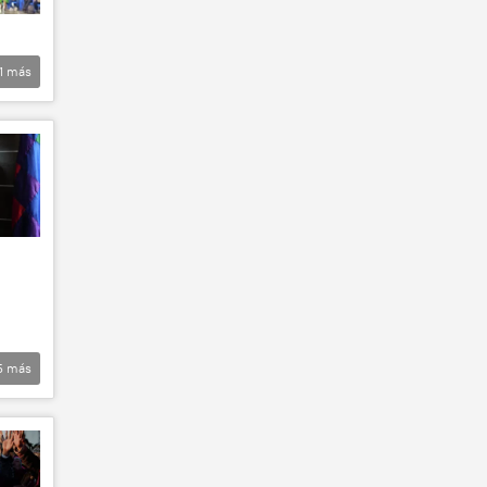
1
más
5
más