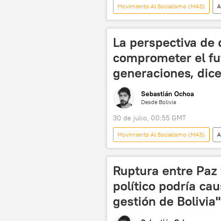
Movimiento Al Socialismo (MAS)
A
Chuquisaca
Buenos Aires
Tribunal Superior Electoral de Brasil (
La perspectiva de 
💬 Opinión y Análisis
comprometer el fu
generaciones, dice
Sebastián Ochoa
Desde Bolivia
30 de julio, 00:55 GMT
Movimiento Al Socialismo (MAS)
A
China
Francia
Alem
Ruptura entre Paz 
político podría cau
gestión de Bolivia"