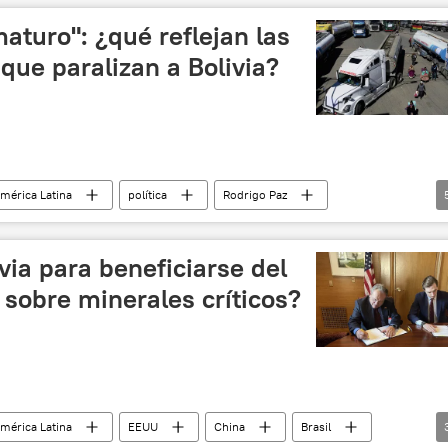
turo": ¿qué reflejan las
 que paralizan a Bolivia?
mérica Latina
política
Rodrigo Paz
o Morales
Central Obrera Boliviana (COB)
Bolivia
via para beneficiarse del
sobre minerales críticos?
mérica Latina
EEUU
China
Brasil