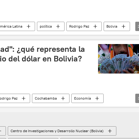
mérica Latina
política
Rodrigo Paz
Bolivia
ión y Análisis
dad": ¿qué representa la
io del dólar en Bolivia?
odrigo Paz
Cochabamba
Economía
ados y finanzas
dólar
Centro de Investigaciones y Desarrollo Nuclear (Bolivia)