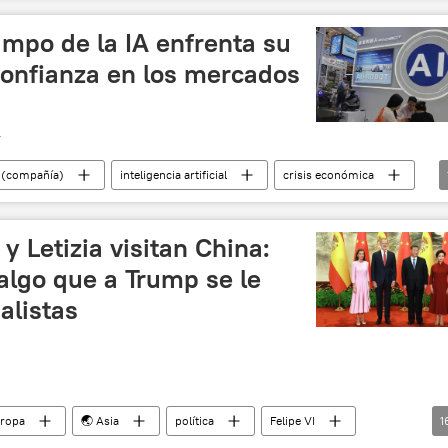
mpo de la IA enfrenta su
confianza en los mercados
T
 (compañía)
inteligencia artificial
crisis económica
 y Letizia visitan China:
algo que a Trump se le
alistas
uropa
🌏 Asia
política
Felipe VI
1