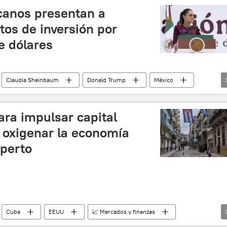
canos presentan a
os de inversión por
e dólares
Claudia Sheinbaum
Donald Trump
México
as
Plan México
ra impulsar capital
 oxigenar la economía
xperto
Cuba
EEUU
📈 Mercados y finanzas
Venezuela