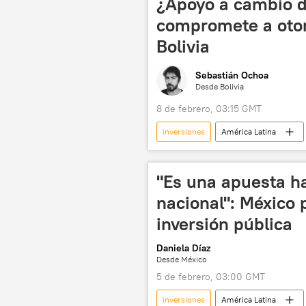
¿Apoyo a cambio de
compromete a otor
Bolivia
Sebastián Ochoa
Desde Bolivia
8 de febrero, 03:15 GMT
inversiones
América Latina
Unión Europea (UE)
Bolivia
💬 Opinión y Análisis
"Es una apuesta h
nacional": México 
inversión pública
Daniela Díaz
Desde México
5 de febrero, 03:00 GMT
inversiones
América Latina