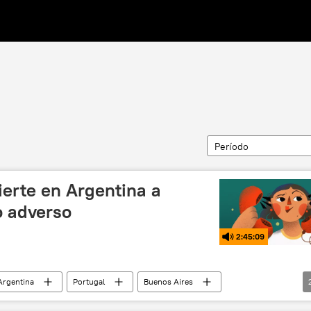
Período
ierte en Argentina a
 adverso
2:45:09
Argentina
Portugal
Buenos Aires
borales