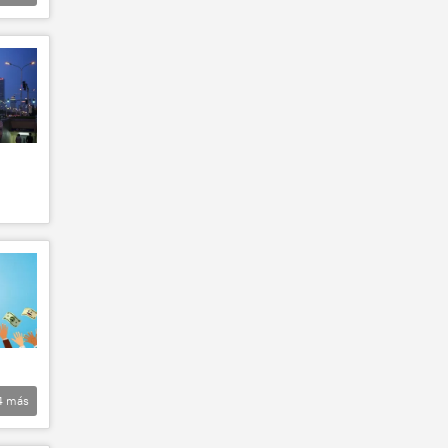
4
más