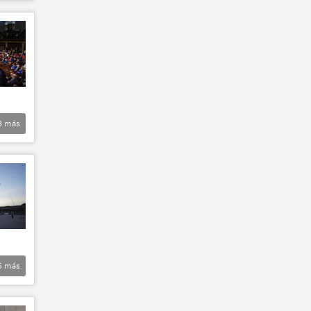
3
más
5
más