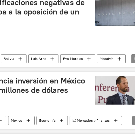
lificaciones negativas de
a a la oposición de un
Bolivia
Luis Arce
Evo Morales
Moody's
Movimiento Al Socialismo (MAS)
💬 Opinión y Análisis
cia inversión en México
millones de dólares
México
Economía
📈 Mercados y finanzas