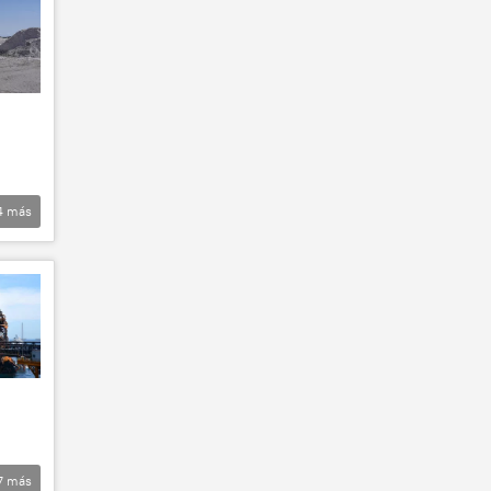
4
más
7
más