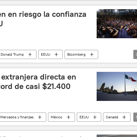
España
China
Pekín
Global Times
cooperación económica
Scott Bessent
n en riesgo la confianza
Unión Europea (UE)
Cumbre UE-CELAC
U
s
Donald Trump
EEUU
Bloomberg
📈 Mercados y finanzas
 extranjera directa en
ord de casi $21.400
 Mercados y finanzas
México
EEUU
Canadá
nbaum
España
Países Bajos
T-MEC