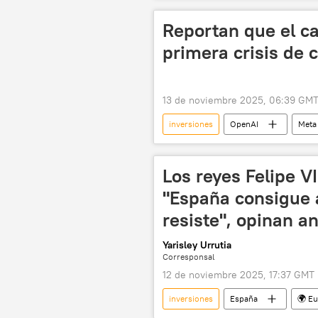
Reportan que el ca
primera crisis de 
13 de noviembre 2025, 06:39 GM
inversiones
OpenAI
Meta
Economía
Los reyes Felipe VI
"España consigue 
resiste", opinan an
Yarisley Urrutia
Corresponsal
12 de noviembre 2025, 17:37 GMT
inversiones
España
🌍 E