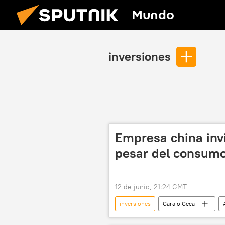
Mundo
inversiones
Empresa china inv
pesar del consumo
12 de junio, 21:24 GMT
inversiones
Cara o Ceca
mercado laboral
derechos la