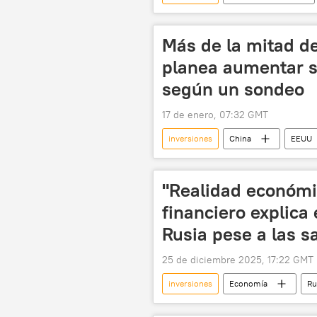
cooperación económica
inve
Canadá
CCE
📈 Mer
Más de la mitad d
planea aumentar s
según un sondeo
17 de enero, 07:32 GMT
inversiones
China
EEUU
"Realidad económi
financiero explica 
Rusia pese a las s
25 de diciembre 2025, 17:22 GMT
inversiones
Economía
Ru
📰 Consecuencias económicas de las sa