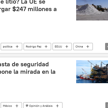
 litio? La UE se
gar $247 millones a
política
Rodrigo Paz
EEUU
China
Movimiento Al Socialismo (MAS)
asta de seguridad
pone la mirada en la
México
💬 Opinión y Análisis