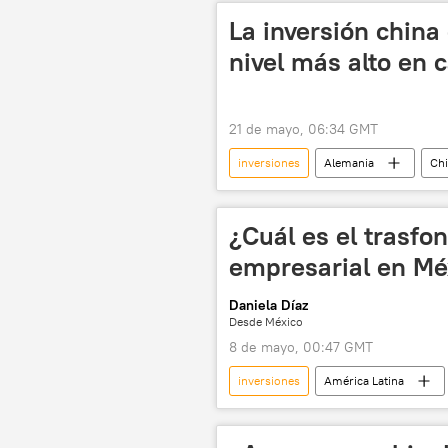
La inversión china
nivel más alto en 
21 de mayo, 06:34 GMT
inversiones
Alemania
Ch
¿Cuál es el trasfo
empresarial en Mé
Daniela Díaz
Desde México
8 de mayo, 00:47 GMT
inversiones
América Latina
Andrés Manuel López Obrador
💬 Opinión y Análisis
Claudi