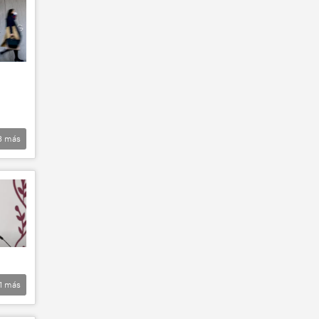
3
más
1
más