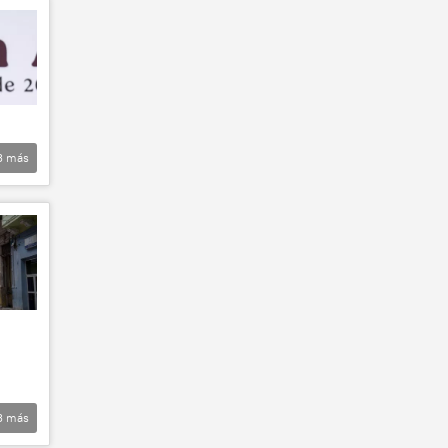
3
más
3
más