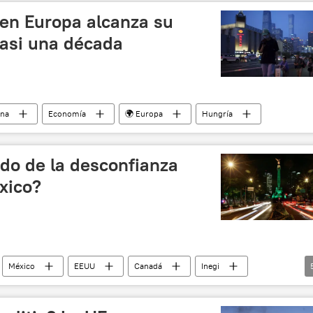
 en Europa alcanza su
casi una década
ina
Economía
🌍 Europa
Hungría
ndo de la desconfianza
xico?
México
EEUU
Canadá
Inegi
inversión pública
📈 Mercados y finanzas
a Sheinbaum