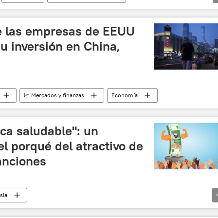
rsión pública
Claudia Sheinbaum
EEUU
cados y finanzas
e las empresas de EEUU
u inversión en China,
📈 Mercados y finanzas
Economía
ca saludable": un
el porqué del atractivo de
anciones
sia
nciones occidentales contra Rusia
📈 Mercados y finanzas