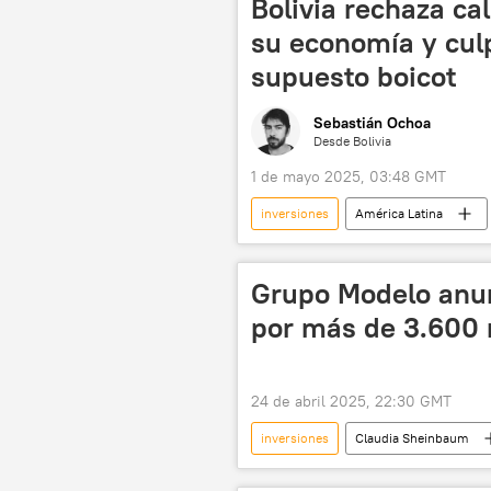
Bolivia rechaza ca
su economía y culp
supuesto boicot
Sebastián Ochoa
Desde Bolivia
1 de mayo 2025, 03:48 GMT
inversiones
América Latina
Fondo Monetario Internacional (FMI)
Grupo Modelo anun
por más de 3.600 
24 de abril 2025, 22:30 GMT
inversiones
Claudia Sheinbaum
🏛️ Compañías