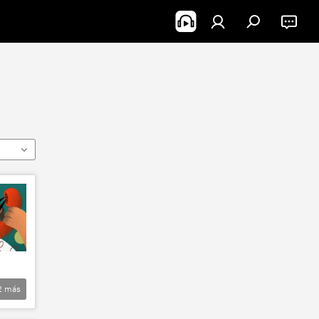
2
más