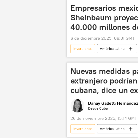
rublo
💶 Divisas
Empresarios mexi
Sheinbaum proyect
40.000 millones d
6 de diciembre 2025, 08:31 GMT
inversiones
América Latina
Televisa
📈 Mercados y finanz
Nuevas medidas pa
extranjero podrían
cubana, dice un e
Danay Galletti Hernández
Desde Cuba
26 de noviembre 2025, 15:14 GMT
inversiones
América Latina
💬 Opinión y Análisis
Rusia