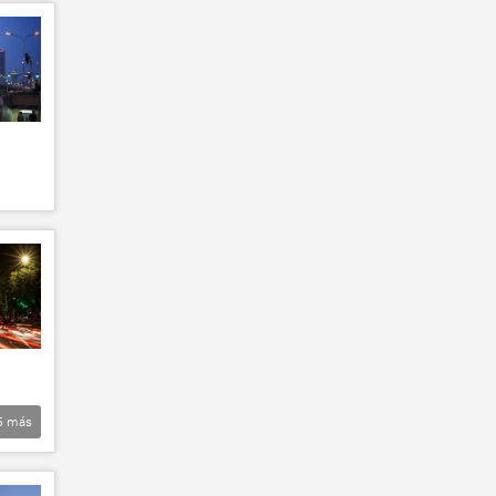
5
más