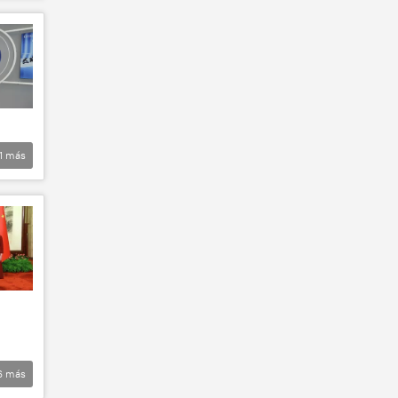
1
más
6
más