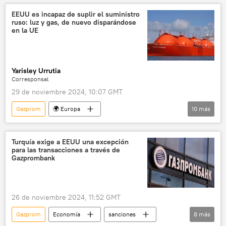
EEUU
Viktor Orban
Gazprombank
EEUU es incapaz de suplir el suministro
ruso: luz y gas, de nuevo disparándose
central nuclear de Paks (Hungría)
Paks
en la UE
🌍 Europa
Peter Szijjarto
Rusia
sanciones
Yarisley Urrutia
Corresponsal
29 de noviembre 2024, 10:07 GMT
Gazprom
🌍 Europa
10
más
📈 Mercados y finanzas
💬 Opinión y Análisis
seguridad
OMV
Enagás
Turquía exige a EEUU una excepción
para las transacciones a través de
gas natural licuado (GNL)
gas licuado
Gazprombank
Economía
Unión Europea (UE)
seguridad energética
26 de noviembre 2024, 11:52 GMT
📰 Consecuencias económicas de las sanciones occidentales contra Rusia
Gazprom
Economía
sanciones
8
más