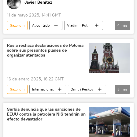
Javier Benítez
11 de mayo 2025, 14:41 GMT
Gazprom
Al contado
Vladímir Putin
4
más
China
Xi Jinping
Mongolia
Rusia
Rusia rechaza declaraciones de Polonia
sobre sus presuntos planes de
organizar atentados
16 de enero 2025, 16:22 GMT
Gazprom
Internacional
Dmitri Peskov
8
más
Transnistria
Moldavia
gas
Rusia
🌍 Europa
Israel
Serbia denuncia que las sanciones de
EEUU contra la petrolera NIS tendrán un
Hamás
Palestina
efecto devastador