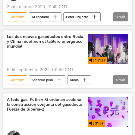
25 de octubre 2025, 01:45 GMT
Gazprom
Al contado
Peter Szijjarto
3
más
China
Moscú
📰 Consecuencias económicas de las sanciones occidentales contra Rusia
Los dos nuevos gasoductos entre Rusia
y China redefinen el tablero energético
mundial
1:51:27
5 de septiembre 2025, 00:59 GMT
Gazprom
Séptimo piso
Rusia
4
más
China
gas
EEUU
la India
A todo gas: Putin y Xi ordenan acelerar
la construcción conjunta del gasoducto
Fuerza de Siberia-2
21:52