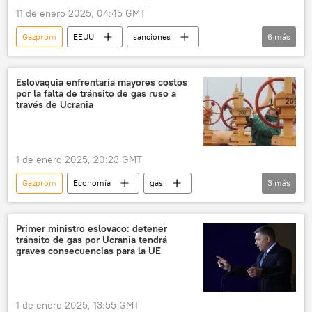
11 de enero 2025, 04:45 GMT
Gazprom
EEUU
sanciones
6
más
Aleksandar Vulin
Joe Biden
Aleksandar Vucic
Gazprom Neft
Eslovaquia enfrentaría mayores costos
por la falta de tránsito de gas ruso a
Serbia
Economía
través de Ucrania
1 de enero 2025, 20:23 GMT
Gazprom
Economía
gas
3
más
Eslovaquia
Ucrania
Rusia
Primer ministro eslovaco: detener
tránsito de gas por Ucrania tendrá
graves consecuencias para la UE
1 de enero 2025, 13:55 GMT