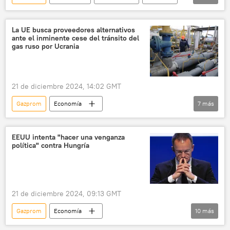
Rusia
📈 Mercados y finanzas
Economía
La UE busca proveedores alternativos
ante el inminente cese del tránsito del
gas ruso por Ucrania
21 de diciembre 2024, 14:02 GMT
Gazprom
Economía
7
más
📰 Consecuencias económicas de las sanciones occidentales contra Rusia
Rusia
🌍 Europa
EEUU intenta "hacer una venganza
política" contra Hungría
Unión Europea (UE)
gas
Ucrania
Eurostat
21 de diciembre 2024, 09:13 GMT
Gazprom
Economía
10
más
📰 Consecuencias económicas de las sanciones occidentales contra Rusia