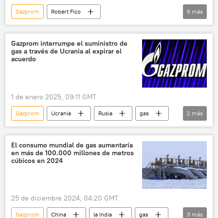
Gazprom
Robert Fico
5
más
Unión Europea (UE)
gas
🌍 Europa
Eslovaquia
📈 Mercados y finanzas
Gazprom interrumpe el suministro de
gas a través de Ucrania al expirar el
Economía
acuerdo
1 de enero 2025, 09:11 GMT
Gazprom
Ucrania
Rusia
gas
2
más
Economía
📈 Mercados y finanzas
El consumo mundial de gas aumentaría
en más de 100.000 millones de metros
cúbicos en 2024
25 de diciembre 2024, 04:20 GMT
Gazprom
China
la India
gas
3
más