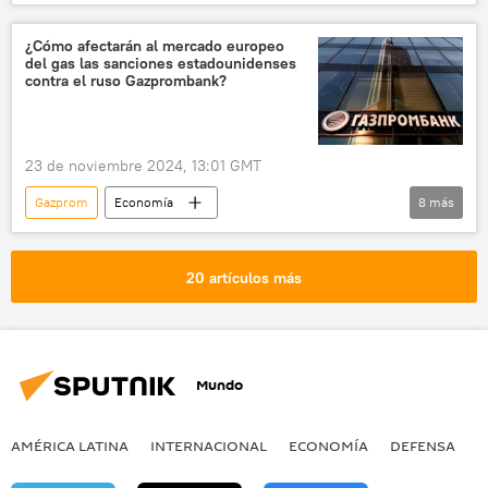
Rusia
📈 Mercados y finanzas
📰 Consecuencias económicas de las sanciones occidentales contra Rusia
¿Cómo afectarán al mercado europeo
del gas las sanciones estadounidenses
🏛️ Compañías
gas
Gazprombank
contra el ruso Gazprombank?
Turquía
EEUU
23 de noviembre 2024, 13:01 GMT
Gazprom
Economía
8
más
📈 Mercados y finanzas
🏛️ Compañías
gas
Rusia
🌍 Europa
20 artículos más
sanciones
💬 Opinión y Análisis
Gazprombank
📰 Consecuencias económicas de las sanciones occidentales contra Rusia
Mundo
AMÉRICA LATINA
INTERNACIONAL
ECONOMÍA
DEFENSA
M