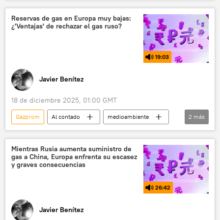
Rusia
📰 Operación rusa de desmilitarización y desnazificación de Ucrania
Reservas de gas en Europa muy bajas:
¿'Ventajas' de rechazar el gas ruso?
🛡️ Zonas de conflicto
gas
19:03
Javier Benítez
18 de diciembre 2025, 01:00 GMT
Gazprom
Al contado
medioambiente
2
más
Alemania
EEUU
Mientras Rusia aumenta suministro de
gas a China, Europa enfrenta su escasez
y graves consecuencias
26:42
Javier Benítez