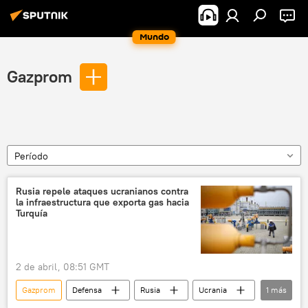
Mundo
Gazprom
Período
Rusia repele ataques ucranianos contra
la infraestructura que exporta gas hacia
Turquía
2 de abril, 08:51 GMT
Gazprom
Defensa
Rusia
Ucrania
1
más