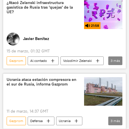
Defensa
🛡️ Zonas de conflicto
¿Atacó Zelenski infraestructura
gasística de Rusia tras 'quejas' de la
UE?
21:58
Javier Benítez
15 de marzo, 01:32 GMT
Gazprom
Al contado
Volodímir Zelenski
3
más
Antonio Costa
Kremlin
seguridad
Ucrania ataca estación compresora en
el sur de Rusia, informa Gazprom
11 de marzo, 14:37 GMT
Gazprom
Defensa
Ucrania
3
más