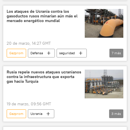
📰 Operación rusa de desmilitarización y desnazificación de Ucrania
Los ataques de Ucrania contra los
gasoductos rusos minarían aún más el
mercado energético mundial
20 de marzo, 14:27 GMT
Gazprom
Defensa
seguridad
7
más
María Zajárova
Ucrania
Fuerzas Armadas de Ucrania
Rusia repele nuevos ataques ucranianos
contra la infraestructura que exporta
🛡️ Zonas de conflicto
gas hacia Turquía
📰 Operación rusa de desmilitarización y desnazificación de Ucrania
gasoducto
TurkStream (gasoducto)
19 de marzo, 09:56 GMT
Gazprom
Ucrania
3
más
📰 Operación rusa de desmilitarización y desnazificación de Ucrania