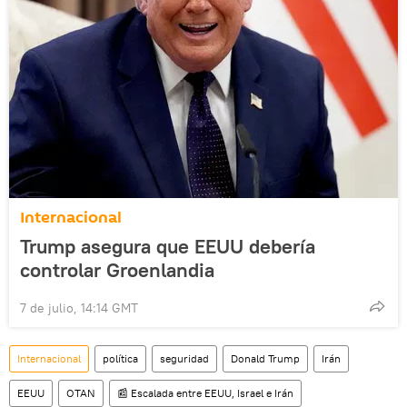
Internacional
Trump asegura que EEUU debería
controlar Groenlandia
7 de julio, 14:14 GMT
Internacional
política
seguridad
Donald Trump
Irán
EEUU
OTAN
📰 Escalada entre EEUU, Israel e Irán