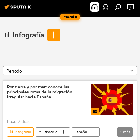
Mundo
📊 Infografía
Período
Por tierra y por mar: conoce las
principales rutas de la migración
irregular hacia España
hace 2 días
📊 Infografía
Multimedia
España
2
más