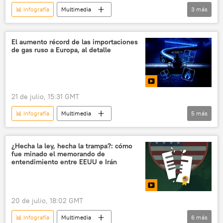
📊 Infografía
Multimedia
3
más
Copa Mundial de Fútbol de 2026
fútbol
⚽ Deportes
El aumento récord de las importaciones
de gas ruso a Europa, al detalle
21 de julio, 15:31 GMT
📊 Infografía
Multimedia
5
más
📊 Infografías económicas
gas natural licuado (GNL)
¿Hecha la ley, hecha la trampa?: cómo
fue minado el memorando de
📈 Mercados y finanzas
Rusia
entendimiento entre EEUU e Irán
Unión Europea (UE)
20 de julio, 18:02 GMT
📊 Infografía
Multimedia
6
más