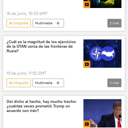
16 de junio, 15:02 GMT
📊 Infografía
Multimedia
2
más
armas biológicas
Ucrania
EEUU
¿Cuál es la magnitud de los ejercicios
de la OTAN cerca de las fronteras de
Rusia?
13 de junio, 11:52 GMT
📊 Infografía
Multimedia
2
más
🛡️ Infografías militares
OTAN
Del dicho al hecho, hay mucho trecho:
¿cuántas veces prometió Trump un
acuerdo con Irán?