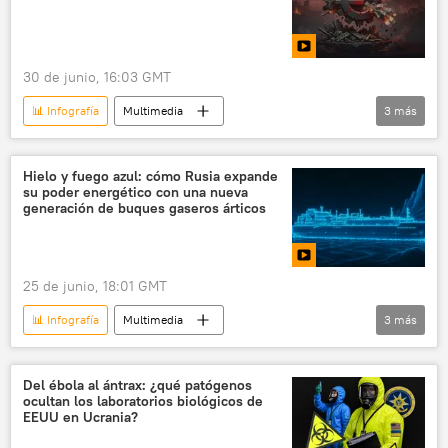
30 de junio, 16:03 GMT
📊 Infografía
Multimedia
3
más
📊 Infografías económicas
🛡️ Infografías militares
🛡️ Industria militar
Hielo y fuego azul: cómo Rusia expande
su poder energético con una nueva
generación de buques gaseros árticos
25 de junio, 18:01 GMT
📊 Infografía
Multimedia
3
más
gas natural licuado (GNL)
buque de carga
Ruta Marítima del Norte
Del ébola al ántrax: ¿qué patógenos
ocultan los laboratorios biológicos de
EEUU en Ucrania?