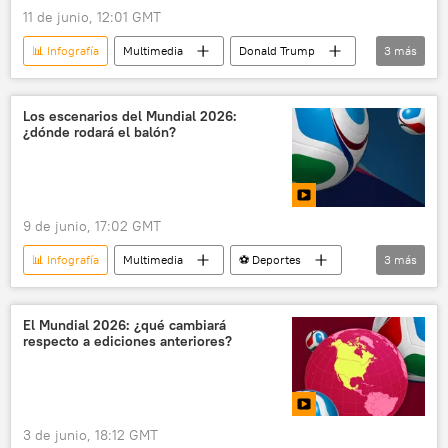
11 de junio, 12:01 GMT
📊 Infografía
Multimedia
Donald Trump
3
más
📰 Escalada entre EEUU, Israel e Irán
Irán
🟠 Video
Los escenarios del Mundial 2026:
¿dónde rodará el balón?
9 de junio, 17:02 GMT
📊 Infografía
Multimedia
⚽ Deportes
3
más
EEUU
México
Canadá
El Mundial 2026: ¿qué cambiará
respecto a ediciones anteriores?
3 de junio, 18:12 GMT