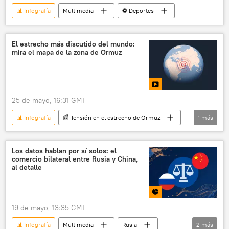
📊 Infografía
Multimedia
⚽ Deportes
El estrecho más discutido del mundo:
mira el mapa de la zona de Ormuz
25 de mayo, 16:31 GMT
📊 Infografía
📰 Tensión en el estrecho de Ormuz
1
más
Multimedia
Los datos hablan por sí solos: el
comercio bilateral entre Rusia y China,
al detalle
19 de mayo, 13:35 GMT
📊 Infografía
Multimedia
Rusia
2
más