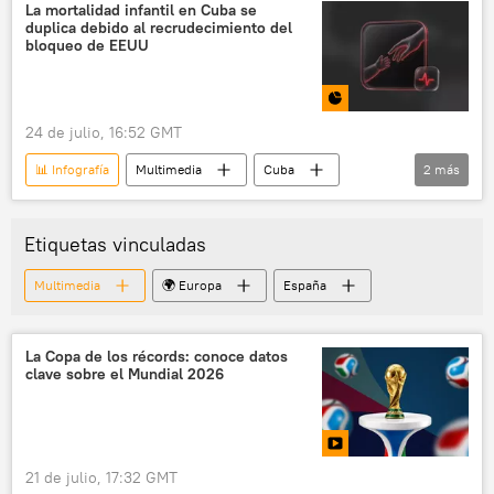
Ceuta
La mortalidad infantil en Cuba se
duplica debido al recrudecimiento del
bloqueo de EEUU
24 de julio, 16:52 GMT
📊 Infografía
Multimedia
Cuba
2
más
📰 Bloqueo económico contra Cuba
mortalidad
Etiquetas vinculadas
Multimedia
🌍 Europa
España
La Copa de los récords: conoce datos
clave sobre el Mundial 2026
21 de julio, 17:32 GMT