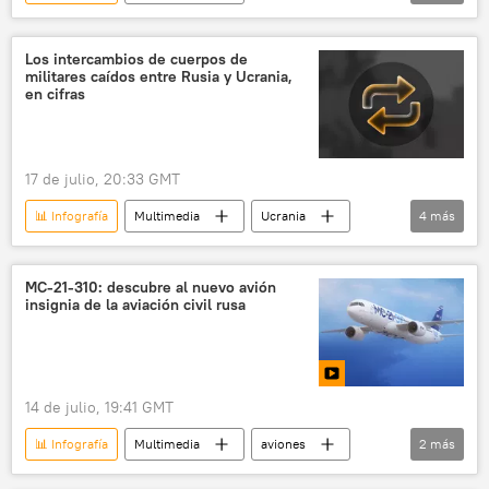
🛡️ Infografías militares
📰 Escalada entre EEUU, Israel e Irán
Los intercambios de cuerpos de
militares caídos entre Rusia y Ucrania,
🌍 Oriente Medio
🛡️ Zonas de conflicto
en cifras
Irán
EEUU
17 de julio, 20:33 GMT
📊 Infografía
Multimedia
Ucrania
4
más
Rusia
🌍 Europa
📰 Operación rusa de desmilitarización y desnazificación de Ucrania
МС-21‑310: descubre al nuevo avión
insignia de la aviación civil rusa
🛡️ Zonas de conflicto
14 de julio, 19:41 GMT
📊 Infografía
Multimedia
aviones
2
más
Rusia
MC-21