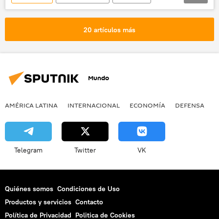
China
📊 Infografías económicas
20 artículos más
Mundo
AMÉRICA LATINA
INTERNACIONAL
ECONOMÍA
DEFENSA
M
Telegram
Twitter
VK
Quiénes somos
Condiciones de Uso
Productos y servicios
Contacto
Política de Privacidad
Politica de Cookies