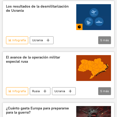
Los resultados de la desmilitarización
de Ucrania
📊 Infografía
Ucrania
5
más
🛡️ Zonas de conflicto
🌍 Europa
Rusia
El avance de la operación militar
especial rusa
📰 Operación rusa de desmilitarización y desnazificación de Ucrania
🛡️ Infografías militares
Multimedia
📊 Infografía
Rusia
Ucrania
5
más
📰 Operación rusa de desmilitarización y desnazificación de Ucrania
🌍 Europa
🛡️ Zonas de conflicto
¿Cuánto gasta Europa para prepararse
para la guerra?
🛡️ Infografías militares
Multimedia