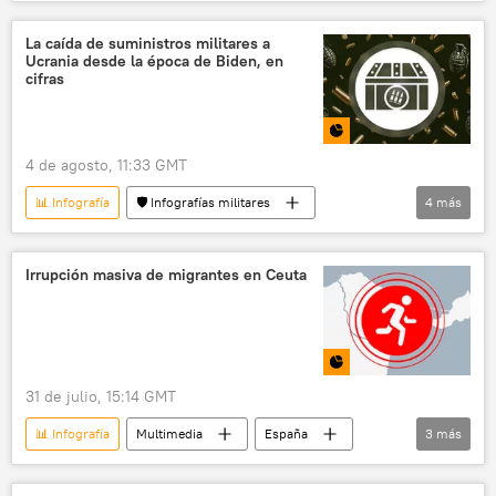
🌍 Europa
migración
La caída de suministros militares a
Ucrania desde la época de Biden, en
cifras
4 de agosto, 11:33 GMT
📊 Infografía
🛡️ Infografías militares
4
más
EEUU
Ucrania
Joe Biden
Multimedia
📰 Suministro de armas a Ucrania
Irrupción masiva de migrantes en Ceuta
31 de julio, 15:14 GMT
📊 Infografía
Multimedia
España
3
más
📰 Crisis migratoria en Europa
migración