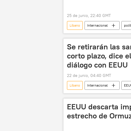
25 de junio, 22:40 GMT
Líbano
Internacional
polí
Gobierno de Israel
aeropuerto
Fuerzas de Defensa de Israel (FDI)
Se retirarán las s
corto plazo, dice el
diálogo con EEUU
22 de junio, 04:40 GMT
Líbano
Internacional
EEU
EEUU descarta imp
estrecho de Ormuz