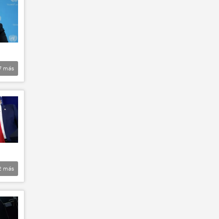
7
más
2
más