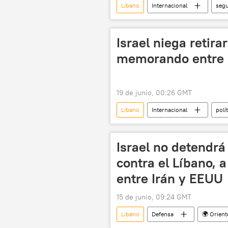
Líbano
Internacional
segu
Fuerzas de Defensa de Israel (FDI)
Israel niega retira
memorando entre 
19 de junio, 00:26 GMT
Líbano
Internacional
polí
Fuerzas de Defensa de Israel (FDI)
Israel no detendrá
contra el Líbano, 
entre Irán y EEUU
15 de junio, 09:24 GMT
Líbano
Defensa
🌍 Orien