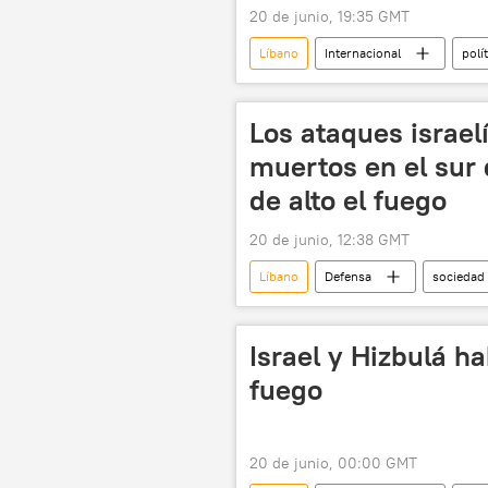
20 de junio, 19:35 GMT
Líbano
Internacional
polí
Irán
Estrecho de Ormuz
Los ataques israel
muertos en el sur 
de alto el fuego
20 de junio, 12:38 GMT
Líbano
Defensa
sociedad
🛡️ Zonas de conflicto
📰 Escal
Israel y Hizbulá h
fuego
20 de junio, 00:00 GMT