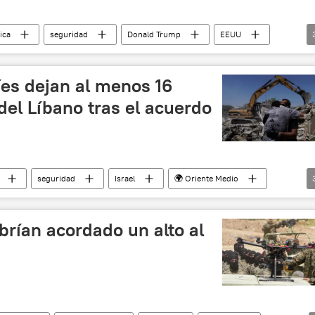
tica
seguridad
Donald Trump
EEUU
📰 Escalada entre EEUU, Israel e Irán
íes dejan al menos 16
del Líbano tras el acuerdo
seguridad
Israel
🌍 Oriente Medio
ada entre EEUU, Israel e Irán
Fuerzas de Defensa de Israel (FDI)
abrían acordado un alto al