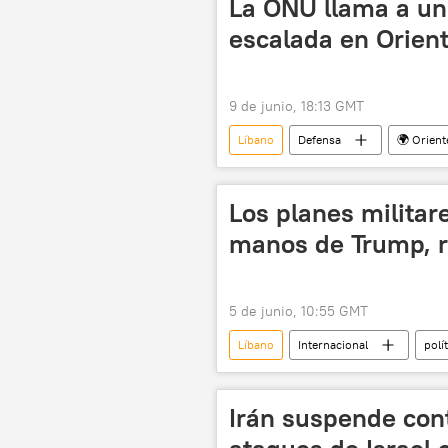
La ONU llama a un 
escalada en Orien
9 de junio, 18:13 GMT
Líbano
Defensa
🌍 Orien
📰 Escalada entre EEUU, Israel e Irán
Irán
Israel
ONU
Los planes milita
manos de Trump, 
5 de junio, 10:55 GMT
Líbano
Internacional
polí
Israel
EEUU
🌍 Ori
Irán suspende con