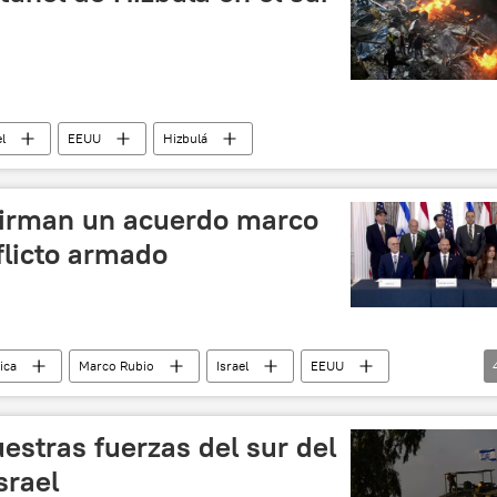
el
EEUU
Hizbulá
 firman un acuerdo marco
nflicto armado
tica
Marco Rubio
Israel
EEUU
rael
Hizbulá
seguridad
estras fuerzas del sur del
srael