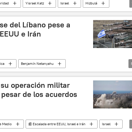
ridad
Yisrael Katz
Israel
Hizbulá
rse del Líbano pese a
EEUU e Irán
tica
Benjamín Netanyahu
Israel
EEUU
Donald Trump
seguridad
 su operación militar
a pesar de los acuerdos
te Medio
📰 Escalada entre EEUU, Israel e Irán
Israel