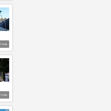
1
más
2
más