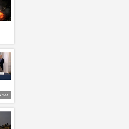
4
más