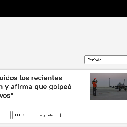
Período
idos los recientes
n y afirma que golpeó
vos"
EEUU
seguridad