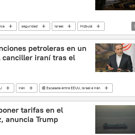
tica
seguridad
Israel
Hizbulá
 internacional Ben Gurión (Tel Aviv)
anciones petroleras en un
 canciller iraní tras el
U
Irán
📰 Escalada entre EEUU, Israel e Irán
oner tarifas en el
, anuncia Trump