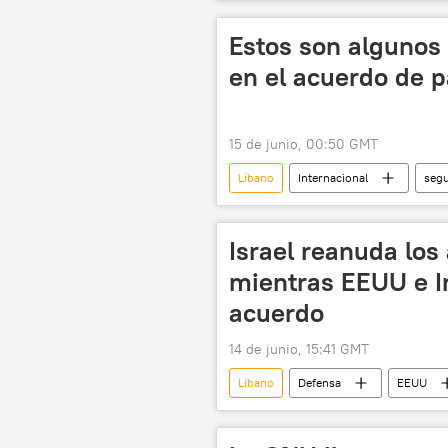
🛡️ Zonas de conflicto
Estos son algunos
en el acuerdo de p
15 de junio, 00:50 GMT
Líbano
Internacional
segu
📰 Escalada entre EEUU, Israel e Irán
Israel reanuda los
mientras EEUU e Ir
acuerdo
14 de junio, 15:41 GMT
Líbano
Defensa
EEUU
🌍 Oriente Medio
Irán