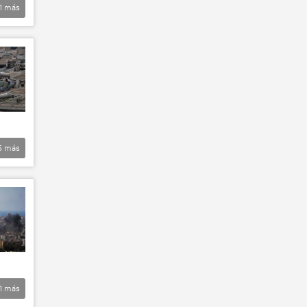
1
más
5
más
1
más