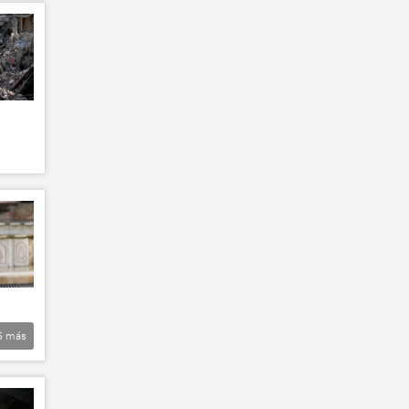
5
más