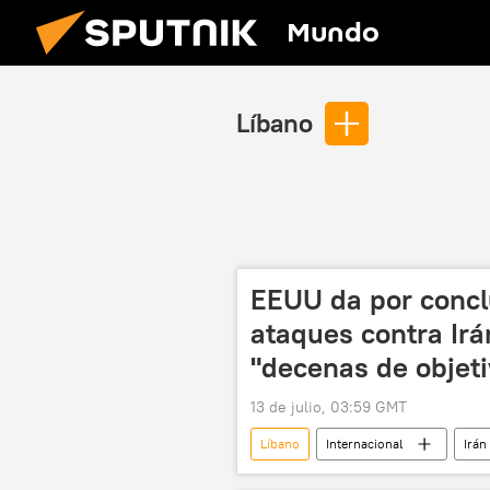
Mundo
Líbano
EEUU da por conclu
ataques contra Irá
"decenas de objeti
13 de julio, 03:59 GMT
Líbano
Internacional
Irán