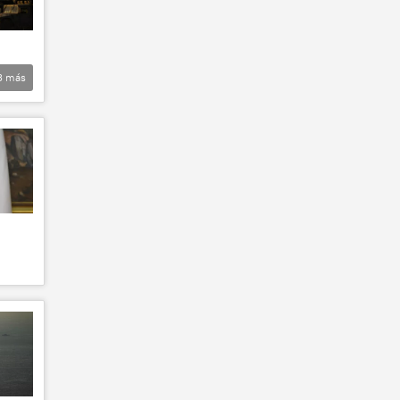
3
más