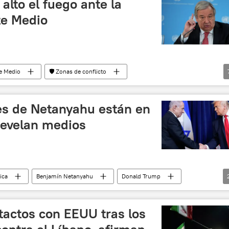
alto el fuego ante la
te Medio
te Medio
🛡️ Zonas de conflicto
seguridad
política
Antonio Guterres
res de Netanyahu están en
revelan medios
tica
Benjamín Netanyahu
Donald Trump
ente Medio
tactos con EEUU tras los