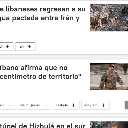
e libaneses regresan a su
egua pactada entre Irán y
U
Irán
Líbano afirma que no
centímetro de territorio"
tica
Naim Qasem
Hizbulá
Telegram
Baños Bajo
Michel Aoun
el Aviv)
túnel de Hizbulá en el sur