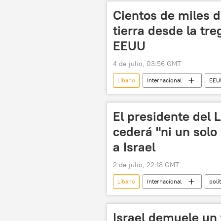
Cientos de miles d
tierra desde la tr
EEUU
4 de julio, 03:56 GMT
Líbano
Internacional
EEU
El presidente del 
cederá "ni un solo 
a Israel
2 de julio, 22:18 GMT
Líbano
Internacional
polí
Beirut
Israel
Pedro 
aeropuerto internacional Ben Gurión (T
Israel demuele un 