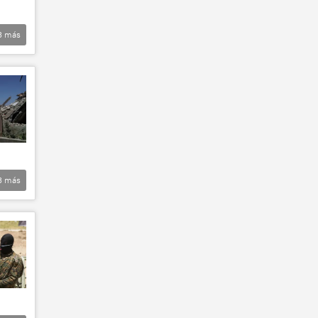
3
más
3
más