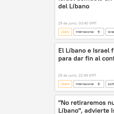
del Líbano
29 de junio, 03:40 GMT
Líbano
Internacional
Isra
El Líbano e Israel
para dar fin al co
26 de junio, 22:49 GMT
Líbano
Internacional
polí
Donald Trump
Gobierno de Is
"No retiraremos nu
Líbano", advierte I