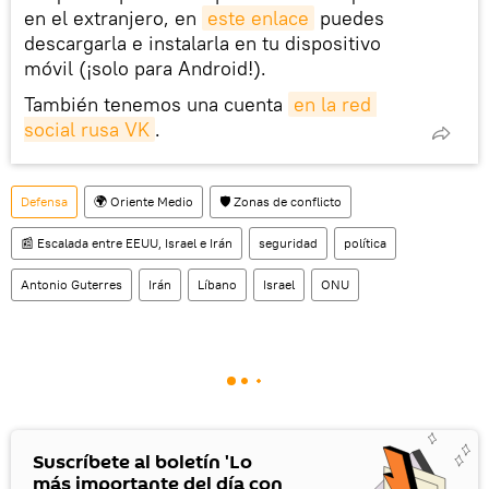
en el extranjero, en
este enlace
puedes
descargarla e instalarla en tu dispositivo
móvil (¡solo para Android!).
También tenemos una cuenta
en la red 
social rusa VK
.
Defensa
🌍 Oriente Medio
🛡️ Zonas de conflicto
📰 Escalada entre EEUU, Israel e Irán
seguridad
política
Antonio Guterres
Irán
Líbano
Israel
ONU
Suscríbete al boletín 'Lo
más importante del día con