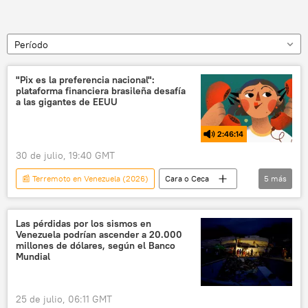
Período
"Pix es la preferencia nacional":
plataforma financiera brasileña desafía
a las gigantes de EEUU
2:46:14
30 de julio, 19:40 GMT
📰 Terremoto en Venezuela (2026)
Cara o Ceca
5
más
EEUU
política
Brasil
Venezuela
📈 Mercados y finanzas
Las pérdidas por los sismos en
Venezuela podrían ascender a 20.000
millones de dólares, según el Banco
Mundial
25 de julio, 06:11 GMT