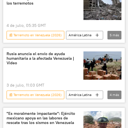
los terremotos
4 de julio, 05:35 GMT
📰 Terremoto en Venezuela (2026)
América Latina
5
más
Organización Mundial de Salud (OMS)
Organización Panamericana de la Salud (OPS)
Rusia anuncia el envío de ayuda
humanitaria a la afectada Venezuela |
Venezuela
Caracas
💗 Salud
Video
3 de julio, 11:03 GMT
📰 Terremoto en Venezuela (2026)
América Latina
4
más
Rusia
Venezuela
ayuda humanitaria
terremoto
"Es moralmente impactante": Ejército
mexicano apoya en las labores de
rescate tras los sismos en Venezuela