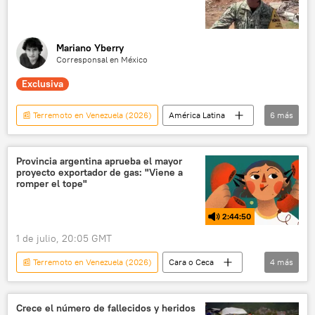
Mariano Yberry
Corresponsal en México
Exclusiva
📰 Terremoto en Venezuela (2026)
América Latina
6
más
Venezuela
Fuerzas Armadas de México
Ejército mexicano
seguridad
Provincia argentina aprueba el mayor
proyecto exportador de gas: "Viene a
México
💬 Entrevistas
romper el tope"
2:44:50
1 de julio, 20:05 GMT
📰 Terremoto en Venezuela (2026)
Cara o Ceca
4
más
Venezuela
Argentina
política
gas natural licuado (GNL)
Crece el número de fallecidos y heridos