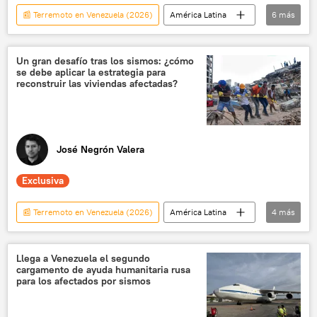
📰 Terremoto en Venezuela (2026)
América Latina
6
más
seguridad
Venezuela
Banco Mundial
Un gran desafío tras los sismos: ¿cómo
se debe aplicar la estrategia para
Banco de Desarrollo de América Latina (CAF)
reconstruir las viviendas afectadas?
Caracas
ONU
José Negrón Valera
Exclusiva
📰 Terremoto en Venezuela (2026)
América Latina
4
más
Delcy Rodríguez
Venezuela
Caracas
💬 Entrevistas
Llega a Venezuela el segundo
cargamento de ayuda humanitaria rusa
para los afectados por sismos