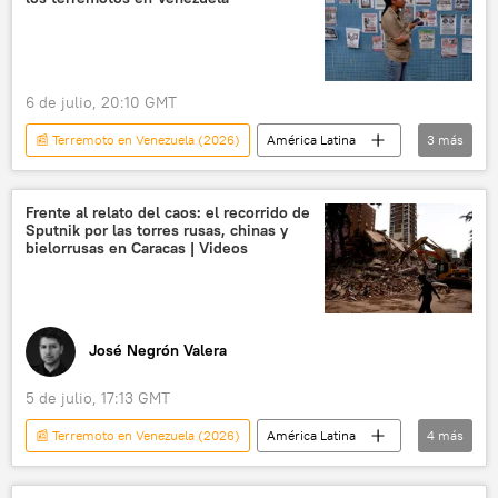
💬 Entrevistas
6 de julio, 20:10 GMT
📰 Terremoto en Venezuela (2026)
América Latina
3
más
Jorge Rodríguez
Venezuela
sociedad
Frente al relato del caos: el recorrido de
Sputnik por las torres rusas, chinas y
bielorrusas en Caracas | Videos
José Negrón Valera
5 de julio, 17:13 GMT
📰 Terremoto en Venezuela (2026)
América Latina
4
más
Venezuela
seguridad