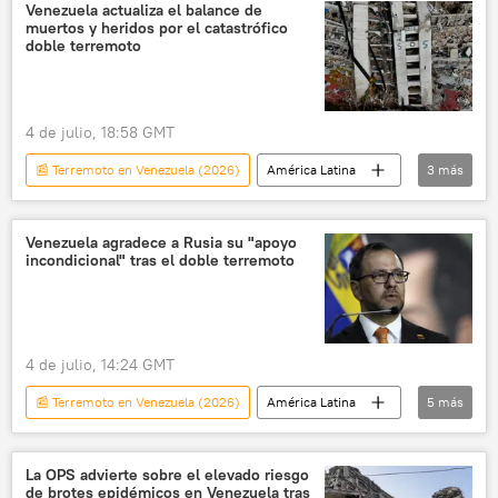
Delcy Rodríguez
Caracas
Venezuela actualiza el balance de
muertos y heridos por el catastrófico
doble terremoto
4 de julio, 18:58 GMT
📰 Terremoto en Venezuela (2026)
América Latina
3
más
Venezuela
Jorge Rodríguez
desastres naturales
Venezuela agradece a Rusia su "apoyo
incondicional" tras el doble terremoto
4 de julio, 14:24 GMT
📰 Terremoto en Venezuela (2026)
América Latina
5
más
Venezuela
Moscú
Caracas
Yván Gil
Rusia
La OPS advierte sobre el elevado riesgo
de brotes epidémicos en Venezuela tras