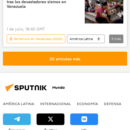
tras los devastadores sismos en
Venezuela
1 de julio, 18:40 GMT
📰 Terremoto en Venezuela (2026)
América Latina
3
más
Venezuela
Jorge Rodríguez
sociedad
20 artículos más
Mundo
AMÉRICA LATINA
INTERNACIONAL
ECONOMÍA
DEFENSA
M