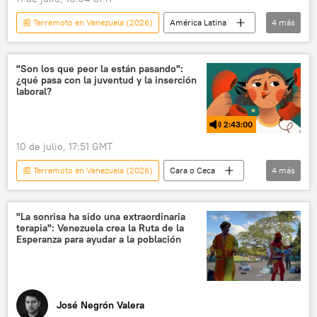
📰 Terremoto en Venezuela (2026)
América Latina
4
más
seguridad
Venezuela
Rusia
ayuda humanitaria
"Son los que peor la están pasando":
¿qué pasa con la juventud y la inserción
laboral?
2:43:00
10 de julio, 17:51 GMT
📰 Terremoto en Venezuela (2026)
Cara o Ceca
4
más
Argentina
Venezuela
sociedad
mercado laboral
"La sonrisa ha sido una extraordinaria
terapia": Venezuela crea la Ruta de la
Esperanza para ayudar a la población
José Negrón Valera