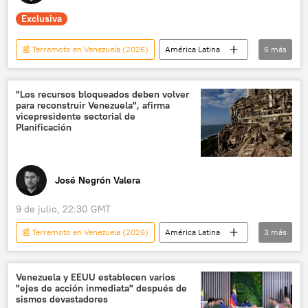
Exclusiva
📰 Terremoto en Venezuela (2026)
América Latina
6
más
Venezuela
sociedad
💬 Opinión y Análisis
Caracas
"Los recursos bloqueados deben volver
para reconstruir Venezuela", afirma
Delcy Rodríguez
🎭 Arte y cultura
vicepresidente sectorial de
Planificación
José Negrón Valera
9 de julio, 22:30 GMT
📰 Terremoto en Venezuela (2026)
América Latina
3
más
Venezuela
Caracas
sismo
Venezuela y EEUU establecen varios
"ejes de acción inmediata" después de
sismos devastadores