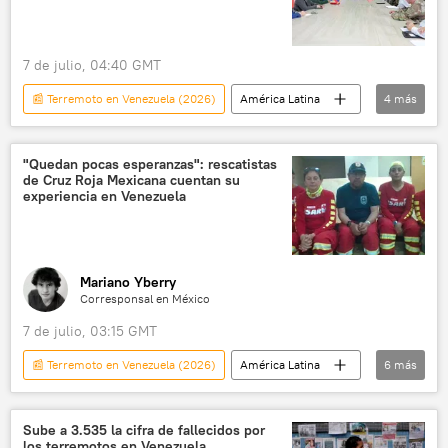
7 de julio, 04:40 GMT
📰 Terremoto en Venezuela (2026)
América Latina
4
más
política
Delcy Rodríguez
EEUU
Caracas
"Quedan pocas esperanzas": rescatistas
de Cruz Roja Mexicana cuentan su
experiencia en Venezuela
Mariano Yberry
Corresponsal en México
7 de julio, 03:15 GMT
📰 Terremoto en Venezuela (2026)
América Latina
6
más
Venezuela
México
Cruz Roja
Gobierno de Venezuela
sociedad
Sube a 3.535 la cifra de fallecidos por
los terremotos en Venezuela