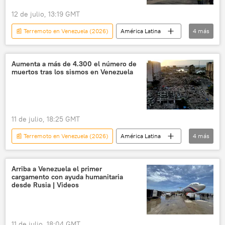
12 de julio, 13:19 GMT
📰 Terremoto en Venezuela (2026)
América Latina
4
más
Venezuela
Rusia
ayuda humanitaria
terremoto
Aumenta a más de 4.300 el número de
muertos tras los sismos en Venezuela
11 de julio, 18:25 GMT
📰 Terremoto en Venezuela (2026)
América Latina
4
más
seguridad
Venezuela
Jorge Rodríguez
🌎 América
Arriba a Venezuela el primer
cargamento con ayuda humanitaria
desde Rusia | Videos
11 de julio, 18:04 GMT