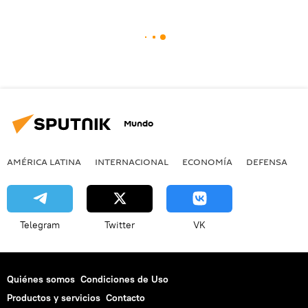
Mundo
AMÉRICA LATINA
INTERNACIONAL
ECONOMÍA
DEFENSA
M
Telegram
Twitter
VK
Quiénes somos
Condiciones de Uso
Productos y servicios
Contacto