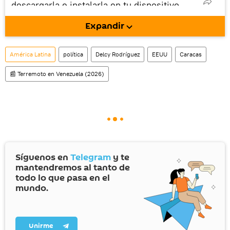
descargarla e instalarla en tu dispositivo
móvil (¡solo para Android!).
Expandir
América Latina
política
Delcy Rodríguez
EEUU
Caracas
📰 Terremoto en Venezuela (2026)
Síguenos en
Telegram
y te
mantendremos al tanto de
todo lo que pasa en el
mundo.
Unirme