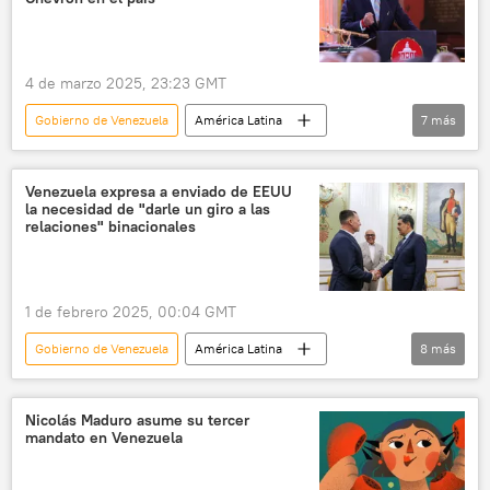
4 de marzo 2025, 23:23 GMT
Gobierno de Venezuela
América Latina
7
más
Venezuela
EEUU
Caracas
Chevron
Nicolás Maduro
Joe Biden
Venezuela expresa a enviado de EEUU
la necesidad de "darle un giro a las
Delcy Rodríguez
relaciones" binacionales
1 de febrero 2025, 00:04 GMT
Gobierno de Venezuela
América Latina
8
más
política
seguridad
Nicolás Maduro
Donald Trump
Richard Grenell
Nicolás Maduro asume su tercer
mandato en Venezuela
Venezuela
EEUU
Caracas