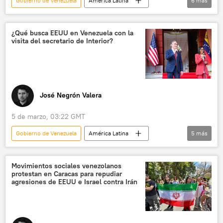
Gobierno de Venezuela
América Latina
6
más
Donald Trump
política
Delcy Rodríguez
EEUU
Venezuela
¿Qué busca EEUU en Venezuela con la
visita del secretario de Interior?
🌎 América
José Negrón Valera
5 de marzo, 03:22 GMT
Gobierno de Venezuela
América Latina
5
más
Delcy Rodríguez
Donald Trump
Venezuela
Washington
EEUU
Movimientos sociales venezolanos
protestan en Caracas para repudiar
agresiones de EEUU e Israel contra Irán