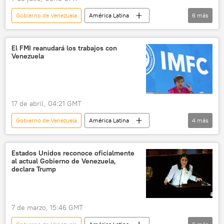
Gobierno de Venezuela
América Latina
6
más
Venezuela
México
Cruz Roja
sociedad
📰 Terremoto en Venezuela (2026)
El FMI reanudará los trabajos con
Venezuela
💬 Entrevistas
17 de abril, 04:21 GMT
Gobierno de Venezuela
América Latina
4
más
Fondo Monetario Internacional (FMI)
Venezuela
Kristalina Georgieva
Estados Unidos reconoce oficialmente
al actual Gobierno de Venezuela,
Delcy Rodríguez
declara Trump
7 de marzo, 15:46 GMT