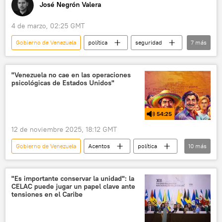
José Negrón Valera
4 de marzo, 02:25 GMT
Gobierno de Venezuela
política
seguridad
7
más
Nicolás Maduro
Irán
Israel
Palestina
América Latina
"Venezuela no cae en las operaciones
psicológicas de Estados Unidos"
💬 Opinión y Análisis
📰 Escalada entre EEUU, Israel e Irán
54:25
12 de noviembre 2025, 18:12 GMT
Gobierno de Venezuela
Acentos
política
10
más
seguridad
Nicolás Maduro
Venezuela
EEUU
Mara Salvatrucha
"Es importante conservar la unidad": la
CELAC puede jugar un papel clave ante
USS Gerald R. Ford (CVN-78)
Donald Trump
tensiones en el Caribe
🌎 América
Guatemala
📰 Crisis militar entre EEUU y Venezuela