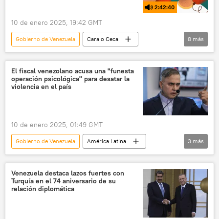
2:42:40
10 de enero 2025, 19:42 GMT
Gobierno de Venezuela
Cara o Ceca
8
más
Venezuela
América del Sur
Nicolás Maduro
María Corina Machado
El fiscal venezolano acusa una "funesta
operación psicológica" para desatar la
Los Ángeles
EEUU
violencia en el país
América del Norte
incendio
10 de enero 2025, 01:49 GMT
Gobierno de Venezuela
América Latina
3
más
Venezuela
Tarek William Saab
Nicolás Maduro
Venezuela destaca lazos fuertes con
Turquía en el 74 aniversario de su
relación diplomática