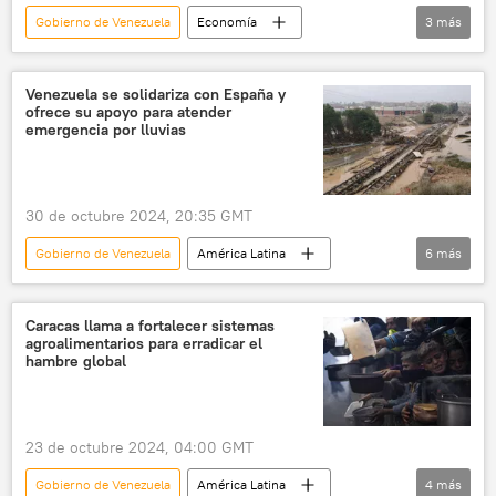
Gobierno de Venezuela
Economía
3
más
📈 Mercados y finanzas
Venezuela
China
Venezuela se solidariza con España y
ofrece su apoyo para atender
emergencia por lluvias
30 de octubre 2024, 20:35 GMT
Gobierno de Venezuela
América Latina
6
más
España
lluvias
lluvias torrenciales
desastres naturales
Venezuela
Caracas llama a fortalecer sistemas
agroalimentarios para erradicar el
Valencia
hambre global
23 de octubre 2024, 04:00 GMT
Gobierno de Venezuela
América Latina
4
más