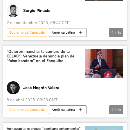
Sergio Pintado
2 de septiembre 2025, 08:47 GMT
Gobierno de Venezuela
América Latina
4
más
Venezuela
CELAC
Caribe
EEUU
"Quieren manchar la cumbre de la
CELAC": Venezuela denuncia plan de
"falsa bandera" en el Esequibo
José Negrón Valera
8 de abril 2025, 03:23 GMT
Gobierno de Venezuela
América Latina
9
más
política
Delcy Rodríguez
Venezuela
Esequibo
Guyana
ExxonMobil
Venezuela rechaza "contundentemente"