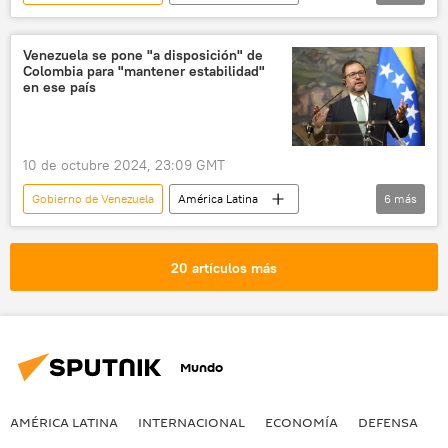
Venezuela
ONU
hambre
sociedad
Venezuela se pone "a disposición" de
Colombia para "mantener estabilidad"
en ese país
10 de octubre 2024, 23:09 GMT
Gobierno de Venezuela
América Latina
6
más
política
Gustavo Petro
Yván Gil
Colombia
Venezuela
Caracas
20 artículos más
Mundo
AMÉRICA LATINA
INTERNACIONAL
ECONOMÍA
DEFENSA
M