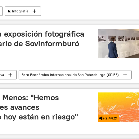
📊 Infografía
 exposición fotográfica
sario de Sovinformburó
nya
Foro Económico Internacional de San Petersburgo (SPIEF)
Segunda Guerra Mundial
a Menos: "Hemos
es avances
e hoy están en riesgo"
2:44:21