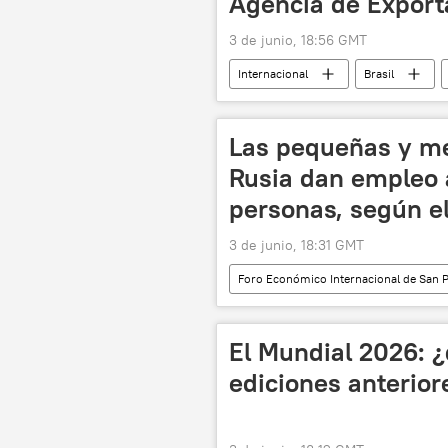
Agencia de Export
3 de junio, 18:56 GMT
Internacional
Brasil
Foro Económico Internacional de San 
Las pequeñas y m
Rusia dan empleo 
personas, según el
3 de junio, 18:31 GMT
Foro Económico Internacional de San 
Ministerio de Desarrollo Económico de
Rusia
Economía
El Mundial 2026: 
ediciones anterior