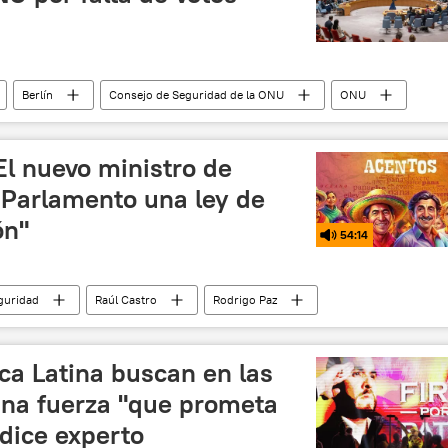
Berlín
Consejo de Seguridad de la ONU
ONU
"El nuevo ministro de
Parlamento una ley de
ón"
54:14
guridad
Raúl Castro
Rodrigo Paz
EEUU
ca Latina buscan en las
 una fuerza "que prometa
 dice experto