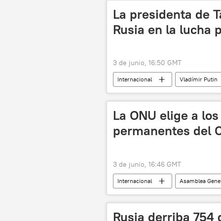
La presidenta de T
Rusia en la lucha p
3 de junio, 16:50 GMT
Internacional
Vladímir Putin
Foro Económico Internacional de San 
La ONU elige a lo
permanentes del 
3 de junio, 16:46 GMT
Internacional
Asamblea Gener
Rusia derriba 754 