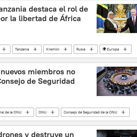
anzania destaca el rol de
or la libertad de África
Tanzania
Kremlin
Rusia
🌍 Europa
Petersburgo (SPIEF)
s nuevos miembros no
Consejo de Seguridad
al de la ONU
ONU
Consejo de Seguridad de la ONU
drones y destruye un