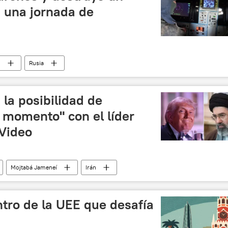
 una jornada de
o
Rusia
 y desnazificación de Ucrania
Ucrania
🌍 Europa
la posibilidad de
 momento" con el líder
 Video
Mojtabá Jameneí
Irán
tro de la UEE que desafía