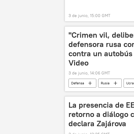
3 de junio, 15:00 GMT
"Crimen vil, delib
defensora rusa co
contra un autobús 
Video
3 de junio, 14:06 GMT
Defensa
Rusia
Ucra
📰 Operación rusa de desmilitarización
🌍 Europa
Donetsk
La presencia de E
retorno a diálogo c
declara Zajárova