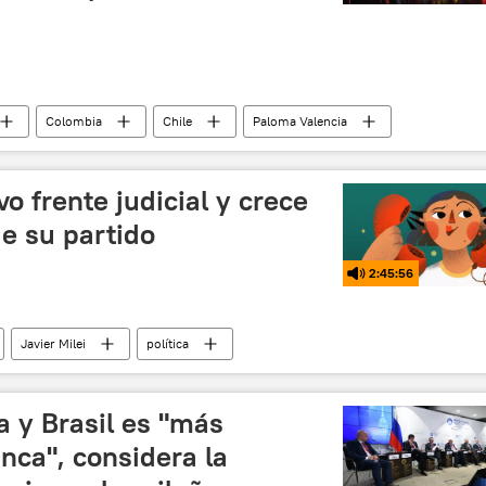
Colombia
Chile
Paloma Valencia
tricia Bullrich
TikTok
José Antonio Kast
Donald Trump
X (red social)
o frente judicial y crece
de su partido
2:45:56
Javier Milei
política
a y Brasil es "más
nca", considera la