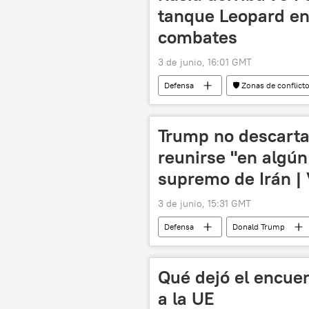
tanque Leopard en
combates
3 de junio, 16:01 GMT
Defensa
🛡️ Zonas de conflict
📰 Operación rusa de desmilitarización
Trump no descarta 
reunirse "en algún
supremo de Irán |
3 de junio, 15:31 GMT
Defensa
Donald Trump
📰 Escalada entre EEUU, Israel e Irán
Qué dejó el encuen
a la UE