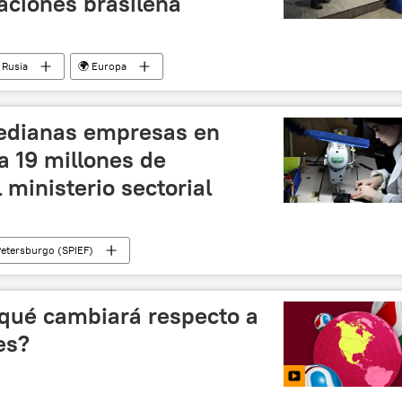
aciones brasileña
Rusia
🌍 Europa
Petersburgo (SPIEF)
cooperación económica
edianas empresas en
a 19 millones de
 ministerio sectorial
Petersburgo (SPIEF)
 Rusia
📈 Mercados y finanzas
emprendimiento
¿qué cambiará respecto a
es?