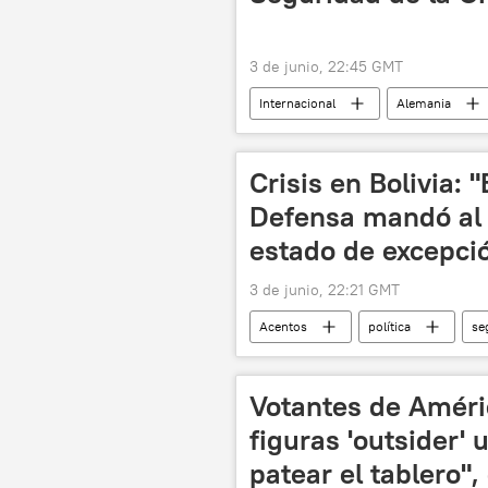
3 de junio, 22:45 GMT
Internacional
Alemania
Crisis en Bolivia: 
Defensa mandó al 
estado de excepci
3 de junio, 22:21 GMT
Acentos
política
se
Fidel Castro
Cuba
Votantes de Améri
figuras 'outsider'
patear el tablero",