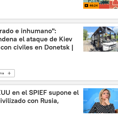
46:24
erado e inhumano":
ndena el ataque de Kiev
con civiles en Donetsk |
nia
 y desnazificación de Ucrania
🛡️ Zonas de conflicto
EUU en el SPIEF supone el
ivilizado con Rusia,