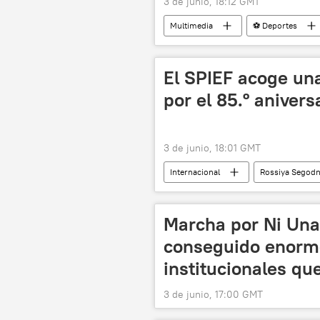
3 de junio, 18:12 GMT
Multimedia
⚽ Deportes
El SPIEF acoge una
por el 85.º aniver
3 de junio, 18:01 GMT
Internacional
Rossiya Segod
San Petersburgo
Rusia
Marcha por Ni Un
conseguido enorm
institucionales qu
3 de junio, 17:00 GMT