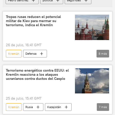
Pedro Sánchez
política
seguridad
Tropas rusas reducen el potencial
militar de Kiev para mermar su
terrorismo, indica el Kremlin
26 de julio, 16:41 GMT
Kremlin
Defensa
8
más
📰 Operación rusa de desmilitarización y desnazificación de Ucrania
🛡️ Zonas de conflicto
Dmitri Peskov
Terrorismo energético contra EEUU: el
Kremlin reacciona a los ataques
Donald Trump
Ucrania
EEUU
ucranianos contra ductos del Caspio
Moscú
Rusia
25 de julio, 15:41 GMT
Kremlin
Rusia
Kazajistán
7
más
energía
oleoducto
Dmitri Peskov