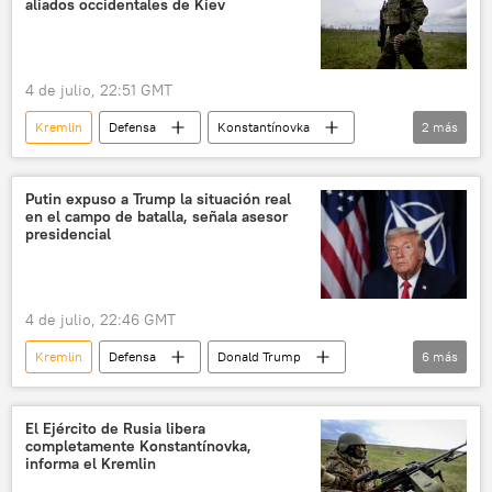
aliados occidentales de Kiev
4 de julio, 22:51 GMT
Kremlin
Defensa
Konstantínovka
2
más
Donetsk
Artiómovsk
Putin expuso a Trump la situación real
en el campo de batalla, señala asesor
presidencial
4 de julio, 22:46 GMT
Kremlin
Defensa
Donald Trump
6
más
Vladímir Putin
Yuri Ushakov
Ucrania
Konstantínovka
Donetsk
El Ejército de Rusia libera
completamente Konstantínovka,
seguridad
informa el Kremlin