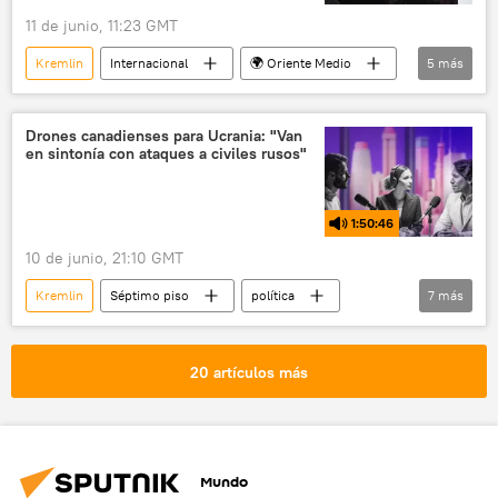
11 de junio, 11:23 GMT
Kremlin
Internacional
🌍 Oriente Medio
5
más
EEUU
Irán
política
🛡️ Zonas de conflicto
Drones canadienses para Ucrania: "Van
en sintonía con ataques a civiles rusos"
📰 Escalada entre EEUU, Israel e Irán
1:50:46
10 de junio, 21:10 GMT
Kremlin
Séptimo piso
política
7
más
seguridad
María Zajárova
Irán
Ucrania
Canadá
OTAN
20 artículos más
Base Aérea de Balad (Irak)
Mundo