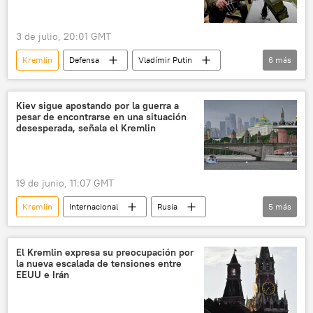
3 de julio, 20:01 GMT
Kremlin
Defensa
Vladímir Putin
6
más
Dmitri Peskov
Ministerio de Desarrollo Económico de Rusia
Kiev sigue apostando por la guerra a
pesar de encontrarse en una situación
Konstantínovka
Lugansk
Donetsk
desesperada, señala el Kremlin
seguridad
19 de junio, 11:07 GMT
Kremlin
Internacional
Rusia
5
más
política
Ucrania
📰 Operación rusa de desmilitarización y desnazificación de Ucrania
El Kremlin expresa su preocupación por
la nueva escalada de tensiones entre
🛡️ Zonas de conflicto
🌍 Europa
EEUU e Irán