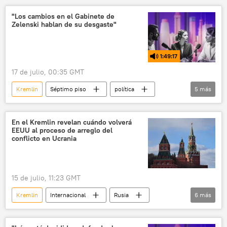
Moscú
Marco Rubio
política
"Los cambios en el Gabinete de
Zelenski hablan de su desgaste"
Dmitri Peskov
1:49:17
17 de julio, 00:35 GMT
Kremlin
Séptimo piso
política
5
más
Volodímir Zelenski
Unión Europea (UE)
Ucrania
Grecia
Rusia
En el Kremlin revelan cuándo volverá
EEUU al proceso de arreglo del
conflicto en Ucrania
15 de julio, 11:23 GMT
Kremlin
Internacional
Rusia
6
más
Dmitri Peskov
política
golfo Pérsico
EEUU
OTAN
🌍 Europa