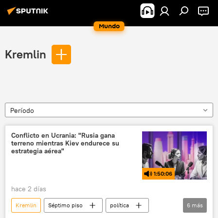
Mundo
Kremlin
Período
Conflicto en Ucrania: "Rusia gana
terreno mientras Kiev endurece su
estrategia aérea"
1:50:06
hace 2 días
Kremlin
Séptimo piso
política
6
más