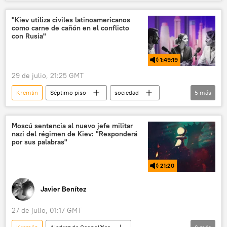
seguridad
Pedro Sánchez
Donald Trump
Ucrania
Marruecos
"Kiev utiliza civiles latinoamericanos
como carne de cañón en el conflicto
Unión Europea (UE)
con Rusia"
1:49:19
29 de julio, 21:25 GMT
Kremlin
Séptimo piso
sociedad
5
más
seguridad
España
Argentina
Ucrania
Partido Popular de España
Moscú sentencia al nuevo jefe militar
nazi del régimen de Kiev: "Responderá
por sus palabras"
21:20
Javier Benítez
27 de julio, 01:17 GMT