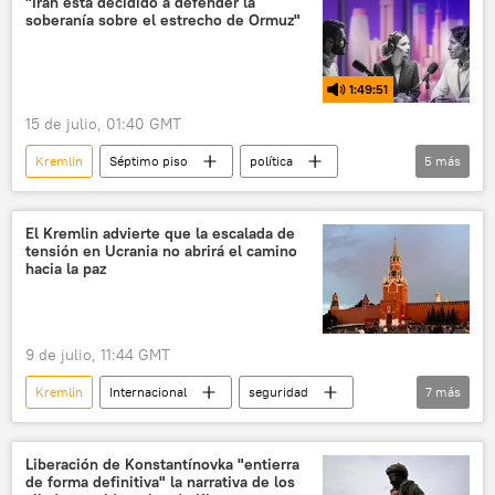
"Irán está decidido a defender la
soberanía sobre el estrecho de Ormuz"
1:49:51
15 de julio, 01:40 GMT
Kremlin
Séptimo piso
política
5
más
seguridad
Friedrich Merz
Donald Trump
Irán
Ucrania
El Kremlin advierte que la escalada de
tensión en Ucrania no abrirá el camino
hacia la paz
9 de julio, 11:44 GMT
Kremlin
Internacional
seguridad
7
más
Dmitri Peskov
Moscú
OTAN
Ucrania
EEUU
Rusia
Liberación de Konstantínovka "entierra
de forma definitiva" la narrativa de los
📰 Operación rusa de desmilitarización y desnazificación de Ucrania