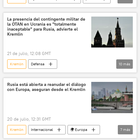
seguridad
Vladímir Putin
Dmitri Peskov
La presencia del contingente militar de
la OTAN en Ucrania es "totalmente
Ministerio de Desarrollo Económico de Rusia
inaceptable" para Rusia, advierte el
Kremlin
Corea del Norte
Moscú
Ucrania
OTAN
21 de julio, 12:08 GMT
Kremlin
Defensa
10
más
📰 Operación rusa de desmilitarización y desnazificación de Ucrania
🛡️ Zonas de conflicto
OTAN
Rusia está abierta a reanudar el diálogo
con Europa, aseguran desde el Kremlin
Ucrania
Rusia
Reino Unido
Moscú
Dmitri Peskov
Andy Burnham
seguridad
20 de julio, 12:31 GMT
Kremlin
Internacional
🌍 Europa
7
más
Rusia
Alemania
ASEAN