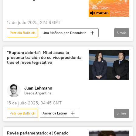
2:40:46
17 de julio 2025, 22:56 GMT
Patricia Bullrich
Una Mañana por Descubrir
6
más
política
Javier Milei
Argentina
EEUU
YPF
"Ruptura abierta": Milei acusa la
presunta traición de su vicepresidenta
Gobierno de Estados Unidos
tras el revés legislativo
Juan Lehmann
Desde Argentina
15 de julio 2025, 04:45 GMT
Patricia Bullrich
América Latina
5
más
💬 Opinión y Análisis
política
Javier Milei
Victoria Villarruel
Revés parlamentario: el Senado