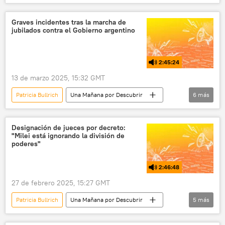
seguridad
Javier Milei
Argentina
protestas
política
Graves incidentes tras la marcha de
jubilados contra el Gobierno argentino
2:45:24
13 de marzo 2025, 15:32 GMT
Patricia Bullrich
Una Mañana por Descubrir
6
más
política
Hugo Yasky
Javier Milei
Cámara de Diputados
La Libertad Avanza
Designación de jueces por decreto:
"Milei está ignorando la división de
Frente Renovador
poderes"
2:46:48
27 de febrero 2025, 15:27 GMT
Patricia Bullrich
Una Mañana por Descubrir
5
más
política
Javier Milei
Ariel Lijo