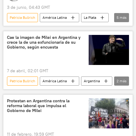
3 de junio, 04:43 GMT
Patricia Bullrich
América Latina
La Plata
5
más
Argentina
Javier Milei
Casa Rosada
La Libertad Avanza
💬 Opinión y Análisis
Cae la imagen de Milei en Argentina y
crece la de una exfuncionaria de su
Gobierno, según encuesta
7 de abril, 02:01 GMT
Patricia Bullrich
América Latina
Argentina
2
más
Javier Milei
Axel Kicillof
Protestan en Argentina contra la
reforma laboral que impulsa el
Gobierno de Milei
11 de febrero, 19:59 GMT