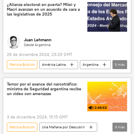
Argentina
La Plata
¿Alianza electoral en puerta? Milei y
Macri avanzan en un acuerdo de cara a
las legislativas de 2025
Juan Lehmann
Desde Argentina
26 de diciembre 2024, 23:20 GMT
Patricia Bullrich
América Latina
Argentina
5
más
💬 Opinión y Análisis
Propuesta Republicana (PRO)
Javier Milei
Temor por el avance del narcotráfico:
ministra de Seguridad argentina recibe
Mauricio Macri
política
un video con amenazas
2:46:53
3 de diciembre 2024, 15:15 GMT
Patricia Bullrich
Una Mañana por Descubrir
9
más