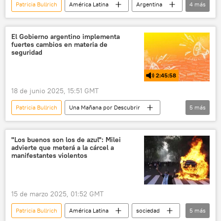
Patricia Bullrich
América Latina
Argentina
4
más
Buenos Aires
Cristina Fernández de Kirchner
Confederación General del Trabajo (CGT)
El Gobierno argentino implementa
fuertes cambios en materia de
💬 Opinión y Análisis
seguridad
2:45:58
18 de junio 2025, 15:51 GMT
Patricia Bullrich
Una Mañana por Descubrir
5
más
Javier Milei
Cristina Fernández de Kirchner
Argentina
CELS
"Los buenos son los de azul": Milei
advierte que meterá a la cárcel a
Partido Justicialista (PJ)
manifestantes violentos
15 de marzo 2025, 01:52 GMT
Patricia Bullrich
América Latina
sociedad
5
más