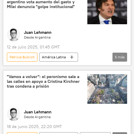
argentino vota aumento del gasto y
Argentina
Milei denuncia "golpe institucional"
Juan Lehmann
Desde Argentina
12 de julio 2025, 01:45 GMT
Patricia Bullrich
América Latina
5
más
💬 Opinión y Análisis
política
Javier Milei
Casa Rosada
Argentina
"Vamos a volver": el peronismo sale a
las calles en apoyo a Cristina Kirchner
tras condena a prisión
Juan Lehmann
Desde Argentina
18 de junio 2025, 22:20 GMT