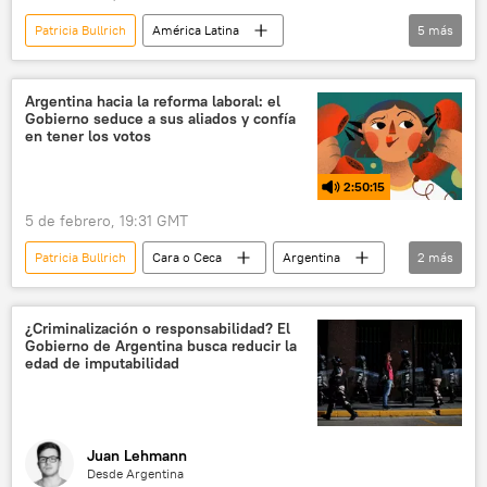
Patricia Bullrich
América Latina
5
más
Javier Milei
Argentina
política
Confederación General del Trabajo (CGT)
Argentina hacia la reforma laboral: el
Gobierno seduce a sus aliados y confía
Casa Rosada
Cámara de Diputados
en tener los votos
2:50:15
5 de febrero, 19:31 GMT
Patricia Bullrich
Cara o Ceca
Argentina
2
más
EEUU
Irán
¿Criminalización o responsabilidad? El
Gobierno de Argentina busca reducir la
edad de imputabilidad
Juan Lehmann
Desde Argentina