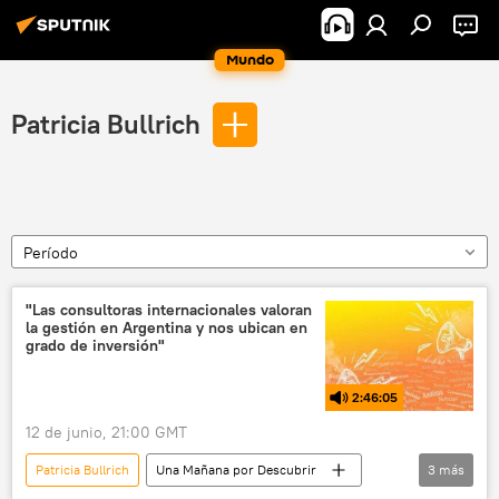
Mundo
Patricia Bullrich
Período
"Las consultoras internacionales valoran
la gestión en Argentina y nos ubican en
grado de inversión"
2:46:05
12 de junio, 21:00 GMT
Patricia Bullrich
Una Mañana por Descubrir
3
más