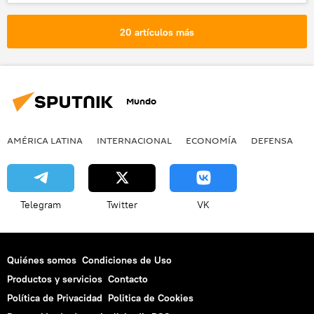
sociedad
seguridad
Donald Trump
Ministerio de Desarrollo Económico de Rusia
20 artículos más
Santa Fe (Argentina)
Rosario
EEUU
BRICS
Kremlin
Mundo
AMÉRICA LATINA
INTERNACIONAL
ECONOMÍA
DEFENSA
M
Telegram
Twitter
VK
Quiénes somos
Condiciones de Uso
Productos y servicios
Contacto
Política de Privacidad
Politica de Cookies