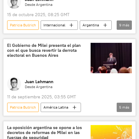
Desde Argentina
15 de octubre 2025, 08:25 GMT
Patricia Bullrich
Internacional
Argentina
9
más
Donald Trump
Javier Milei
EEUU
Casa Blanca
Washington
El Gobierno de Milei presenta el plan
con el que busca revertir la derrota
Buenos Aires
La Libertad Avanza
electoral en Buenos Aires
Casa Rosada
💬 Opinión y Análisis
Juan Lehmann
Desde Argentina
11 de septiembre 2025, 03:55 GMT
Patricia Bullrich
América Latina
5
más
Javier Milei
Buenos Aires
política
Casa Rosada
Cámara de Diputados
La oposición argentina se opone a los
decretos de reformas de Milei en las
💬 Opinión y Análisis
fuerzas de seguridad