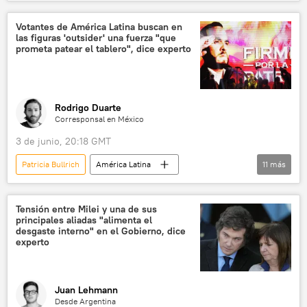
Argentina
seguridad
Manuel Adorni
Votantes de América Latina buscan en
las figuras 'outsider' una fuerza "que
prometa patear el tablero", dice experto
Rodrigo Duarte
Corresponsal en México
3 de junio, 20:18 GMT
Patricia Bullrich
América Latina
11
más
Javier Milei
Colombia
Chile
Paloma Valencia
Horacio Rodríguez Larreta
Tensión entre Milei y una de sus
principales aliadas "alimenta el
TikTok
José Antonio Kast
desgaste interno" en el Gobierno, dice
experto
Nayib Bukele
Argentina
Donald Trump
X (red social)
💬 Opinión y Análisis
Juan Lehmann
Desde Argentina