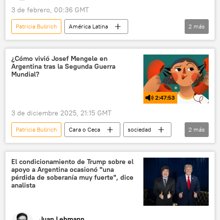
3 de febrero, 00:36 GMT
Patricia Bullrich
América Latina
2
más
Javier Milei
seguridad
Argentina
¿Cómo vivió Josef Mengele en
Argentina tras la Segunda Guerra
Mundial?
2:47:53
3 de diciembre 2025, 21:15 GMT
Patricia Bullrich
Cara o Ceca
sociedad
2
más
Josef Mengele
Argentina
El condicionamiento de Trump sobre el
apoyo a Argentina ocasionó "una
pérdida de soberanía muy fuerte", dice
analista
Juan Lehmann