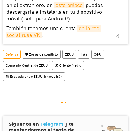
en el extranjero, en
este enlace
puedes
descargarla e instalarla en tu dispositivo
móvil (¡solo para Android!).
También tenemos una cuenta
en la red 
social rusa VK
.
Defensa
🛡️ Zonas de conflicto
EEUU
Irán
CGRI
Comando Central de EEUU
🌍 Oriente Medio
📰 Escalada entre EEUU, Israel e Irán
Síguenos en
Telegram
y te
mantendremos al tanto de