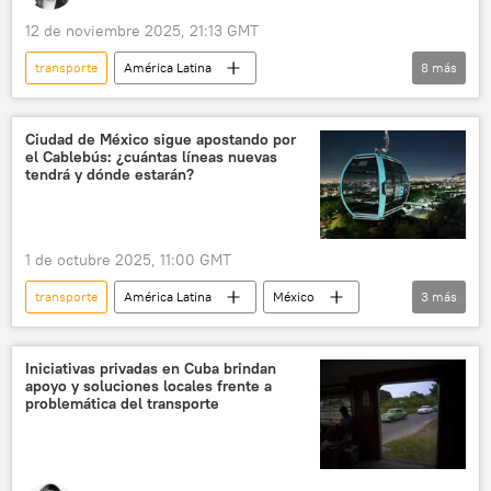
12 de noviembre 2025, 21:13 GMT
transporte
América Latina
8
más
Ciudad de México (CDMX)
Estado de México
movilidad
📝 Reportajes
Ciudad de México sigue apostando por
el Cablebús: ¿cuántas líneas nuevas
transporte público
transporte urbano
tendrá y dónde estarán?
sociedad
seguridad
1 de octubre 2025, 11:00 GMT
transporte
América Latina
México
3
más
Ciudad de México (CDMX)
Iztapalapa
transporte eléctrico
Iniciativas privadas en Cuba brindan
apoyo y soluciones locales frente a
problemática del transporte