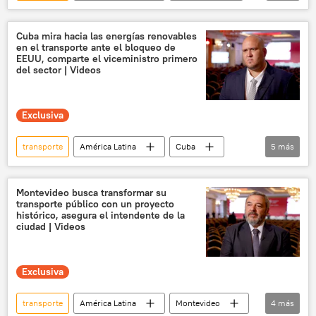
Rusia
Daniel Ortega
Rosario Murillo
Managua
Gobierno de Nicaragua
Cuba mira hacia las energías renovables
en el transporte ante el bloqueo de
transporte urbano
transporte público
EEUU, comparte el viceministro primero
del sector | Videos
Exclusiva
transporte
América Latina
Cuba
5
más
EEUU
📰 Bloqueo económico contra Cuba
Rusia
Moscú
transporte público
Montevideo busca transformar su
transporte público con un proyecto
histórico, asegura el intendente de la
ciudad | Videos
Exclusiva
transporte
América Latina
Montevideo
4
más