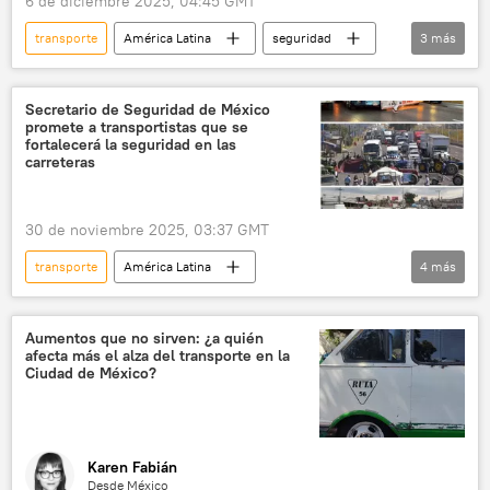
6 de diciembre 2025, 04:45 GMT
transporte
América Latina
seguridad
3
más
Nicaragua
Honduras
Managua
Secretario de Seguridad de México
promete a transportistas que se
fortalecerá la seguridad en las
carreteras
30 de noviembre 2025, 03:37 GMT
transporte
América Latina
4
más
Omar García Harfuch
sociedad
seguridad
México
Aumentos que no sirven: ¿a quién
afecta más el alza del transporte en la
Ciudad de México?
Karen Fabián
Desde México