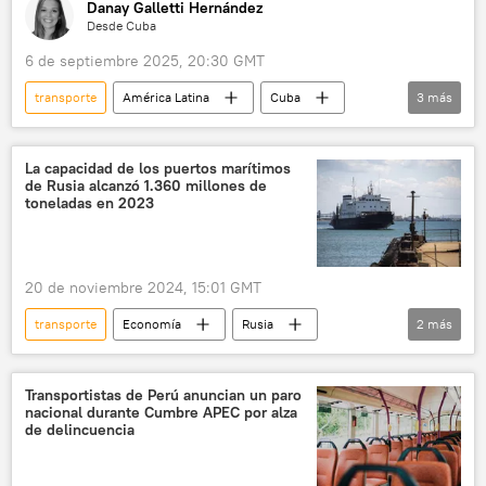
Danay Galletti Hernández
Desde Cuba
6 de septiembre 2025, 20:30 GMT
transporte
América Latina
Cuba
3
más
La Habana
ONU
💬 Opinión y Análisis
La capacidad de los puertos marítimos
de Rusia alcanzó 1.360 millones de
toneladas en 2023
20 de noviembre 2024, 15:01 GMT
transporte
Economía
Rusia
2
más
puerto
flota
Transportistas de Perú anuncian un paro
nacional durante Cumbre APEC por alza
de delincuencia