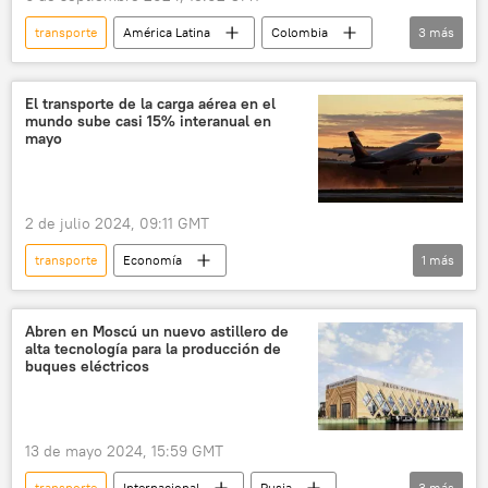
transporte
América Latina
Colombia
3
más
huelga
sociedad
diésel
El transporte de la carga aérea en el
mundo sube casi 15% interanual en
mayo
2 de julio 2024, 09:11 GMT
transporte
Economía
1
más
Asociación Internacional de Transporte Aéreo (IATA)
Abren en Moscú un nuevo astillero de
alta tecnología para la producción de
buques eléctricos
13 de mayo 2024, 15:59 GMT
transporte
Internacional
Rusia
3
más