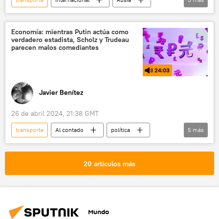
Moscú
🌍 Europa
transporte urbano
Economía: mientras Putin actúa como
verdadero estadista, Scholz y Trudeau
parecen malos comediantes
24:03
Javier Benítez
26 de abril 2024, 21:38 GMT
transporte
Al contado
política
5
más
Rusia
EEUU
Vladímir Putin
medioambiente
Alemania
20 artículos más
Mundo