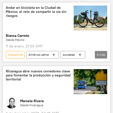
Andar en bicicleta en la Ciudad de
México: el reto de compartir la vía sin
riesgos
Bianca Carreto
Desde México
11 de enero, 21:00 GMT
transporte
América Latina
sociedad
8
más
Estado de México
Ciudad de México (CDMX)
transporte público
transporte urbano
Nicaragua abre nuevos corredores clave
para fomentar la producción y seguridad
bicicletas
💬 Opinión y Análisis
territorial
accidente
accidentes de tránsito
Marcela Rivera
Desde Nicaragua