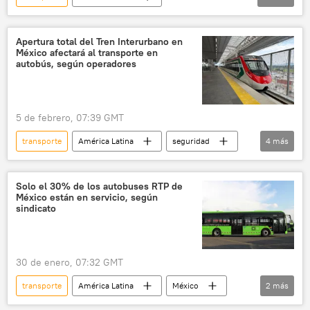
Ciudad de México (CDMX)
sociedad
fútbol
Copa Mundial de Fútbol de 2026
Apertura total del Tren Interurbano en
México afectará al transporte en
⚽ Deportes
📝 Reportajes
autobús, según operadores
movilidad social
movilidad
transporte público
transporte urbano
5 de febrero, 07:39 GMT
transporte
América Latina
seguridad
4
más
Toluca
Ciudad de México (CDMX)
Milenio
Tren Interurbano México-Toluca
Solo el 30% de los autobuses RTP de
México están en servicio, según
sindicato
30 de enero, 07:32 GMT
transporte
América Latina
México
2
más
sociedad
Ciudad de México (CDMX)