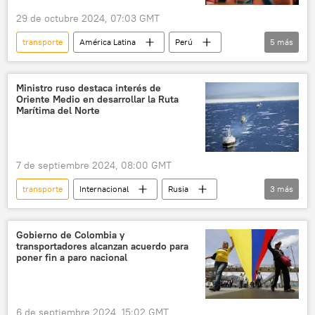
29 de octubre 2024, 07:03 GMT
transporte
América Latina
Perú
5
más
Lima
APEC
seguridad
transporte público
transportista
Ministro ruso destaca interés de
Oriente ​​Medio en desarrollar la Ruta
Marítima del Norte
7 de septiembre 2024, 08:00 GMT
transporte
Internacional
Rusia
3
más
🌍 Oriente Medio
Ruta Marítima del Norte
Foro Económico Oriental
Gobierno de Colombia y
transportadores alcanzan acuerdo para
poner fin a paro nacional
6 de septiembre 2024, 15:02 GMT