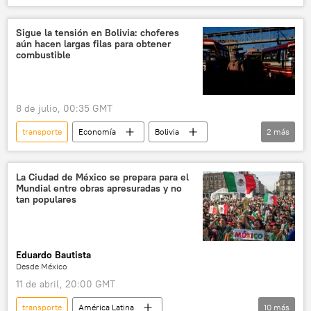
Uruguay
Rusia
Moscú
transporte público
Sigue la tensión en Bolivia: choferes
aún hacen largas filas para obtener
combustible
8 de julio, 00:35 GMT
transporte
Economía
Bolivia
2
más
combustible
📈 Mercados y finanzas
La Ciudad de México se prepara para el
Mundial entre obras apresuradas y no
tan populares
Eduardo Bautista
Desde México
11 de abril, 20:00 GMT
transporte
América Latina
10
más