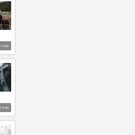
5
más
1
más