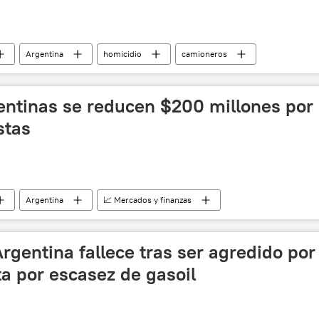
Argentina
homicidio
camioneros
entinas se reducen $200 millones por
stas
Argentina
📈 Mercados y finanzas
gentina fallece tras ser agredido por
ta por escasez de gasoil