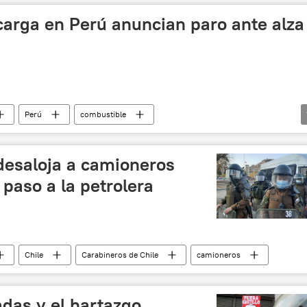
carga en Perú anuncian paro ante alza
Perú
combustible
nciones occidentales contra Rusia
 desaloja a camioneros
paso a la petrolera
Chile
Carabineros de Chile
camioneros
das y el hartazgo