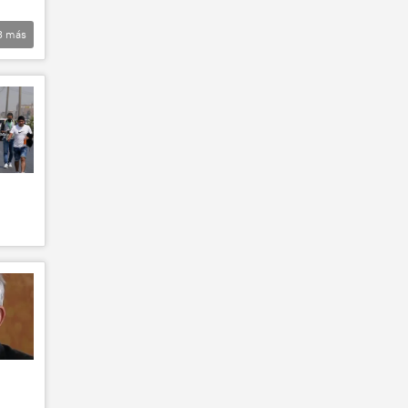
3
más