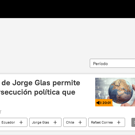
Período
 de Jorge Glas permite
secución política que
20:01
T
Ecuador
Jorge Glas
Chile
Rafael Correa
n