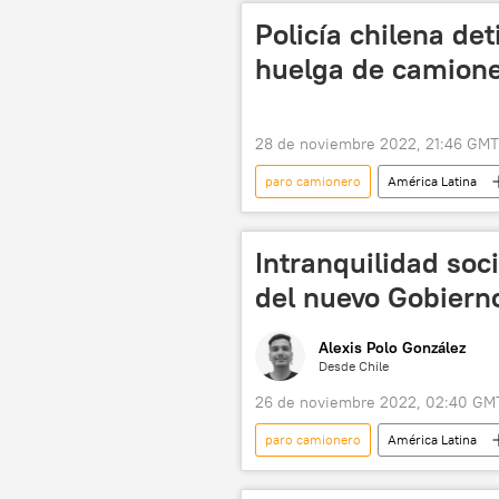
Policía chilena de
huelga de camion
28 de noviembre 2022, 21:46 GMT
paro camionero
América Latina
Intranquilidad socia
del nuevo Gobierno
Alexis Polo González
Desde Chile
26 de noviembre 2022, 02:40 GM
paro camionero
América Latina
Congreso Nacional de Chile