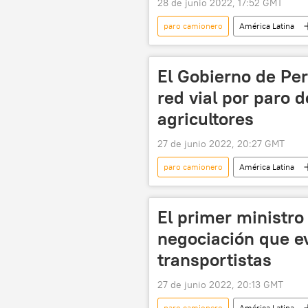
28 de junio 2022, 17:52 GMT
paro camionero
América Latina
📰 Consecuencias económicas de las sa
inflación
El Gobierno de Pe
red vial por paro d
agricultores
27 de junio 2022, 20:27 GMT
paro camionero
América Latina
El primer ministro
negociación que ev
transportistas
27 de junio 2022, 20:13 GMT
paro camionero
América Latina