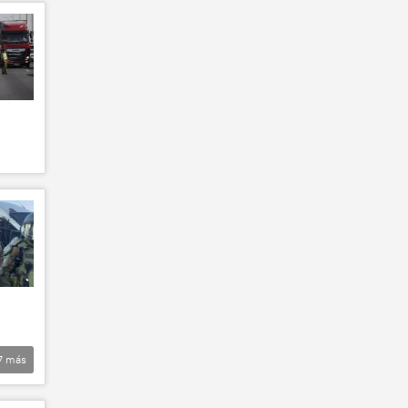
7
más