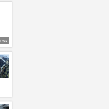
1
más