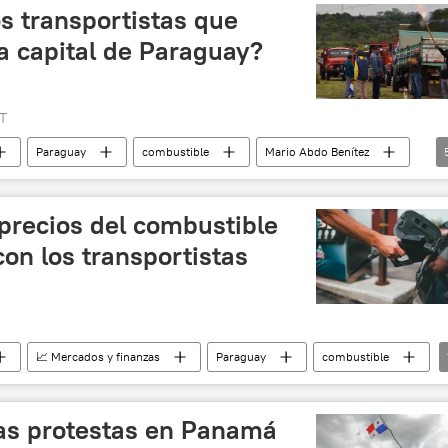
política
 transportistas que
a capital de Paraguay?
T
Paraguay
combustible
Mario Abdo Benítez
protestas
camioneros
📈 Mercados y finanzas
precios del combustible
on los transportistas
📈 Mercados y finanzas
Paraguay
combustible
las protestas en Panamá