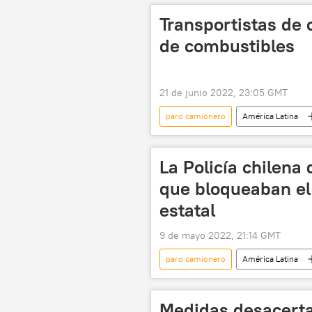
Transportistas de 
de combustibles
21 de junio 2022, 23:05 GMT
paro camionero
América Latina
📰 Consecuencias económicas de las sa
La Policía chilena
que bloqueaban el 
estatal
9 de mayo 2022, 21:14 GMT
paro camionero
América Latina
Medidas desacerta