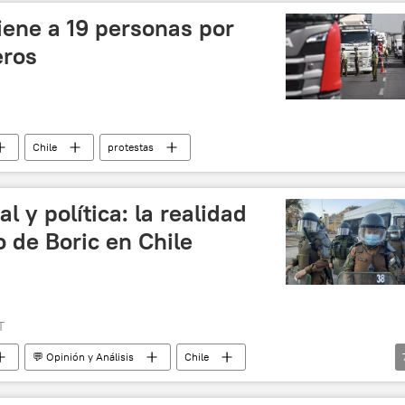
tiene a 19 personas por
eros
Chile
protestas
l y política: la realidad
 de Boric en Chile
T
💬 Opinión y Análisis
Chile
Gabriel Boric
Carabineros de Chile
violencia policial