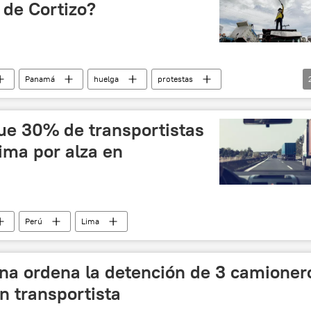
 de Cortizo?
Panamá
huelga
protestas
o
Centroamérica
que 30% de transportistas
ima por alza en
Perú
Lima
ina ordena la detención de 3 camioner
n transportista