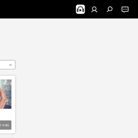
3
más