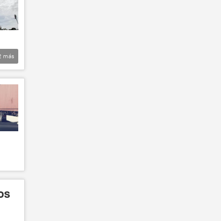
2
más
os