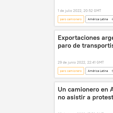
1 de julio 2022, 20:52 GMT
paro camionero
América Latina
Exportaciones arg
paro de transporti
29 de junio 2022, 22:41 GMT
paro camionero
América Latina
Un camionero en Ar
no asistir a protes