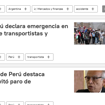
Argentina
📈 Mercados y finanzas
accidente
nciones occidentales contra Rusia
combustible
rú declara emergencia en
e transportistas y
Perú
transportista
 de Perú destaca
itó paro de
Perú
transportista