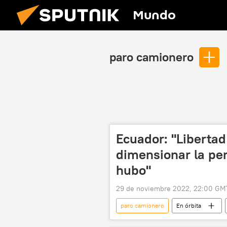
Mundo
paro camionero
Ecuador: "Libertad
dimensionar la per
hubo"
29 de noviembre 2022, 22:00 GM
paro camionero
En órbita
gas
Rusia
Kazajistá