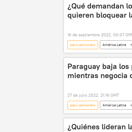
inseguridad
mapuches
¿Qué demandan los
quieren bloquear l
16 de septiembre 2022, 00:07 GM
paro camionero
América Latina
Asunción
Petropar
Paraguay baja los 
mientras negocia c
27 de julio 2022, 21:16 GMT
paro camionero
América Latina
transporte
¿Quiénes lideran 