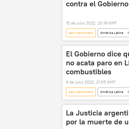
contra el Gobierno
15 de julio 2022, 20:19 GMT
paro camionero
América Latina
paro cívico
Laurentino Cortiz
El Gobierno dice 
no acata paro en L
combustibles
4 de julio 2022, 21:05 GMT
paro camionero
América Latina
La Justicia argent
por la muerte de u