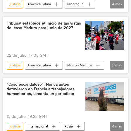
justicia
América Latina
Nicaragua
4
más
Rusia
política
Sputnik (medio de comunicación)
Tribunal establece el inicio de las vistas
del caso Maduro para junio de 2027
Corte Penal Internacional (CPI)
22 de julio, 17:08 GMT
justicia
América Latina
Nicolás Maduro
3
más
EEUU
Venezuela
Cilia Flores
"Caso escandaloso": Nunca antes
detuvieron en Francia a trabajadores
humanitarios, lamenta un periodista
15 de julio, 19:22 GMT
justicia
Internacional
Rusia
4
más