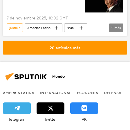
7 de noviembre 2025, 16:02 GMT
justicia
América Latina
Brasil
2
más
Jair Bolsonaro
Alexandre de Moraes
20 artículos más
Mundo
AMÉRICA LATINA
INTERNACIONAL
ECONOMÍA
DEFENSA
M
Telegram
Twitter
VK