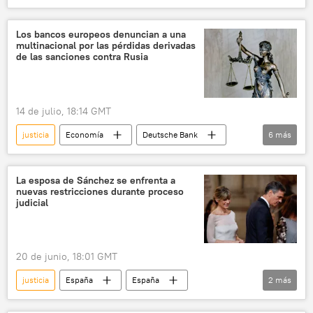
Ucrania
💬 Opinión y Análisis
Donbás
Francia
Los bancos europeos denuncian a una
multinacional por las pérdidas derivadas
de las sanciones contra Rusia
14 de julio, 18:14 GMT
justicia
Economía
Deutsche Bank
6
más
UniCredit
Commerzbank
🌍 Europa
Unión Europea (UE)
La esposa de Sánchez se enfrenta a
nuevas restricciones durante proceso
📰 Consecuencias económicas de las sanciones occidentales contra Rusia
judicial
🏛️ Compañías
20 de junio, 18:01 GMT
justicia
España
España
2
más
🌍 Europa
Pedro Sánchez