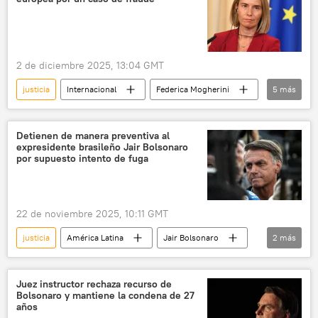
FONDIOC
💬 Opinión y Análisis
política
Evo Morales
2 de diciembre 2025, 13:04 GMT
justicia
Internacional
Federica Mogherini
5
más
Bélgica
política
fiscalía
Unión Europea (UE)
🌍 Europa
Detienen de manera preventiva al
expresidente brasileño Jair Bolsonaro
por supuesto intento de fuga
22 de noviembre 2025, 10:11 GMT
justicia
América Latina
Jair Bolsonaro
2
más
Brasil
seguridad
Juez instructor rechaza recurso de
Bolsonaro y mantiene la condena de 27
años