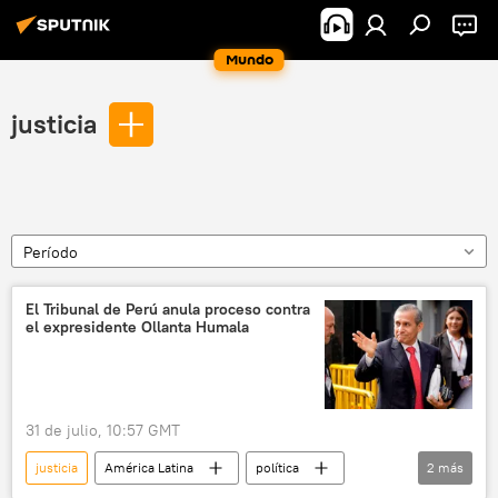
Mundo
justicia
Período
El Tribunal de Perú anula proceso contra
el expresidente Ollanta Humala
31 de julio, 10:57 GMT
justicia
América Latina
política
2
más