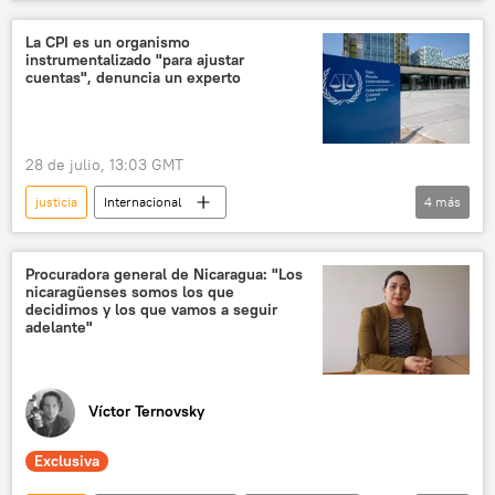
Ollanta Humala
Perú
La CPI es un organismo
instrumentalizado "para ajustar
cuentas", denuncia un experto
28 de julio, 13:03 GMT
justicia
Internacional
4
más
Corte Penal Internacional (CPI)
República de Chad
🌍 África
Procuradora general de Nicaragua: "Los
nicaragüenses somos los que
💬 Opinión y Análisis
decidimos y los que vamos a seguir
adelante"
Víctor Ternovsky
Exclusiva