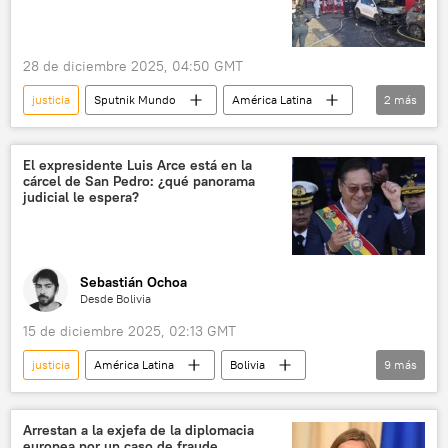
28 de diciembre 2025, 04:50 GMT
justicia
Sputnik Mundo
América Latina
2
más
México
sociedad
El expresidente Luis Arce está en la
cárcel de San Pedro: ¿qué panorama
judicial le espera?
Sebastián Ochoa
Desde Bolivia
15 de diciembre 2025, 02:13 GMT
justicia
América Latina
Bolivia
9
más
Luis Arce
corrupción
Rodrigo Paz
La Paz
Movimiento Al Socialismo (MAS)
‍Arrestan a la exjefa de la diplomacia
europea por un caso de fraude