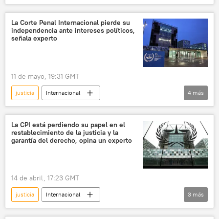
política
Ucrania
ONU
estrecho de Kerch
Crimea
La Corte Penal Internacional pierde su
independencia ante intereses políticos,
mar Negro
mar de Azov
señala experto
11 de mayo, 19:31 GMT
justicia
Internacional
4
más
Corte Penal Internacional (CPI)
💬 Opinión y Análisis
política
La CPI está perdiendo su papel en el
restablecimiento de la justicia y la
🌍 Europa
garantía del derecho, opina un experto
14 de abril, 17:23 GMT
justicia
Internacional
3
más
💬 Opinión y Análisis