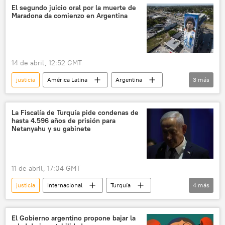
Corte Penal Internacional (CPI)
política
El segundo juicio oral por la muerte de
Maradona da comienzo en Argentina
🌍 Europa
14 de abril, 12:52 GMT
justicia
América Latina
Argentina
3
más
Diego Maradona
👤 Gente
Muere Diego Maradona
La Fiscalía de Turquía pide condenas de
hasta 4.596 años de prisión para
Netanyahu y su gabinete
11 de abril, 17:04 GMT
justicia
Internacional
Turquía
4
más
Israel
🌍 Oriente Medio
Derecho Internacional
Benjamín Netanyahu
El Gobierno argentino propone bajar la