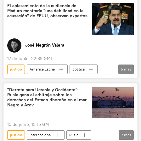
Gobierno de España
El aplazamiento de la audiencia de
Maduro mostraría "una debilidad en la
acusación" de EEUU, observan expertos
José Negrón Valera
17 de junio, 22:39 GMT
justicia
América Latina
política
5
más
Nicolás Maduro
Cilia Flores
EEUU
Venezuela
💬 Opinión y Análisis
"Derrota para Ucrania y Occidente":
Rusia gana el arbitraje sobre los
derechos del Estado ribereño en el mar
Negro y Azov
15 de junio, 15:15 GMT
justicia
Internacional
Rusia
7
más