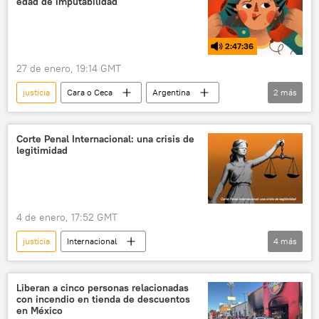
edad de imputabilidad
2:47:36
27 de enero, 19:14 GMT
justicia
Cara o Ceca
Argentina
2
más
sociedad
robo
Corte Penal Internacional: una crisis de
legitimidad
4 de enero, 17:52 GMT
justicia
Internacional
4
más
Corte Penal Internacional (CPI)
política
💬 Opinión y Análisis
Liberan a cinco personas relacionadas
con incendio en tienda de descuentos
📰 Resumen del 2025 y predicciones para el 2026
en México