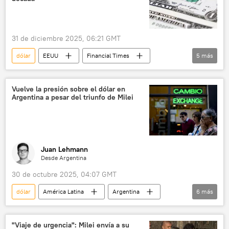
📈 Mercados y finanzas
31 de diciembre 2025, 06:21 GMT
dólar
EEUU
Financial Times
5
más
Banco Central Europeo (BCE)
Fed
Casa Blanca
Donald Trump
Vuelve la presión sobre el dólar en
Argentina a pesar del triunfo de Milei
Economía
Juan Lehmann
Desde Argentina
30 de octubre 2025, 04:07 GMT
dólar
América Latina
Argentina
6
más
Javier Milei
peso argentino
EEUU
Buenos Aires
💬 Opinión y Análisis
"Viaje de urgencia": Milei envía a su