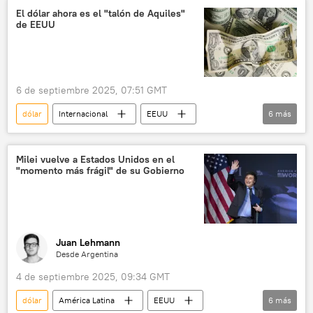
Marco Rubio
política
ONU
El dólar ahora es el "talón de Aquiles"
de EEUU
Rusia
6 de septiembre 2025, 07:51 GMT
dólar
Internacional
EEUU
6
más
💶 Divisas
Global Times
seguridad
📈 Mercados y finanzas
SWIFT
Milei vuelve a Estados Unidos en el
"momento más frágil" de su Gobierno
desdolarización
Juan Lehmann
Desde Argentina
4 de septiembre 2025, 09:34 GMT
dólar
América Latina
EEUU
6
más