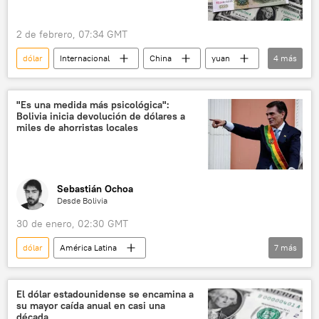
2 de febrero, 07:34 GMT
dólar
Internacional
China
yuan
4
más
South China Morning Post
Zambia
Pekín
Xi Jinping
"Es una medida más psicológica":
Bolivia inicia devolución de dólares a
miles de ahorristas locales
Sebastián Ochoa
Desde Bolivia
30 de enero, 02:30 GMT
dólar
América Latina
7
más
💬 Opinión y Análisis
Potosí
IBCE
Panamá
Banco Central de Bolivia
El dólar estadounidense se encamina a
su mayor caída anual en casi una
Bolivia
Rodrigo Paz
década