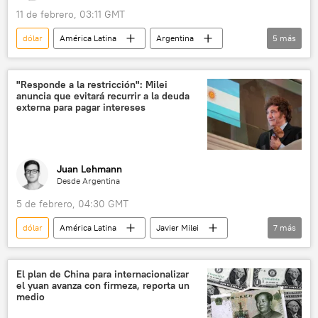
11 de febrero, 03:11 GMT
dólar
América Latina
Argentina
5
más
Javier Milei
inflación
EEUU
Donald Trump
"Responde a la restricción": Milei
anuncia que evitará recurrir a la deuda
Fondo Monetario Internacional (FMI)
externa para pagar intereses
Juan Lehmann
Desde Argentina
5 de febrero, 04:30 GMT
dólar
América Latina
Javier Milei
7
más
Argentina
Patagonia
Fondo Monetario Internacional (FMI)
El plan de China para internacionalizar
el yuan avanza con firmeza, reporta un
Casa Rosada
💬 Opinión y Análisis
medio
📈 Mercados y finanzas
privatización