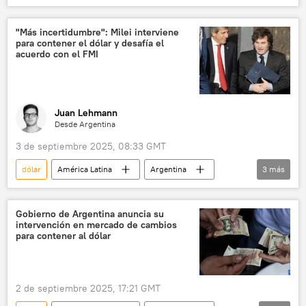
Javier Milei
Argentina
Fondo Monetario Internacional (FMI)
"Más incertidumbre": Milei interviene
para contener el dólar y desafía el
Washington
Donald Trump
acuerdo con el FMI
Los Ángeles
Juan Lehmann
Desde Argentina
3 de septiembre 2025, 08:33 GMT
dólar
América Latina
Argentina
3
más
Javier Milei
Fondo Monetario Internacional (FMI)
Gobierno de Argentina anuncia su
intervención en mercado de cambios
💬 Opinión y Análisis
para contener al dólar
2 de septiembre 2025, 17:21 GMT