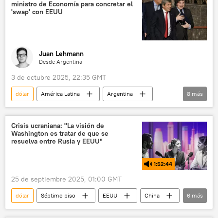
ministro de Economía para concretar el
📈 Mercados y finanzas
'swap' con EEUU
Juan Lehmann
Desde Argentina
3 de octubre 2025, 22:35 GMT
dólar
América Latina
Argentina
8
más
Washington
Buenos Aires
EEUU
Donald Trump
Javier Milei
Crisis ucraniana: "La visión de
Washington es tratar de que se
Scott Bessent
política
resuelva entre Rusia y EEUU"
💬 Opinión y Análisis
1:52:44
25 de septiembre 2025, 01:00 GMT
dólar
Séptimo piso
EEUU
China
6
más
Ucrania
Serguéi Lavrov