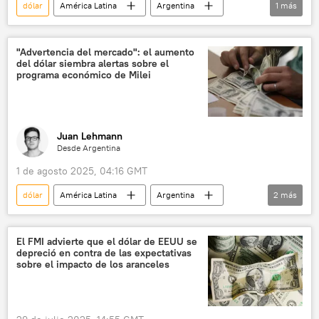
dólar
América Latina
Argentina
1
más
📈 Mercados y finanzas
"Advertencia del mercado": el aumento
del dólar siembra alertas sobre el
programa económico de Milei
Juan Lehmann
Desde Argentina
1 de agosto 2025, 04:16 GMT
dólar
América Latina
Argentina
2
más
Javier Milei
Fondo Monetario Internacional (FMI)
El FMI advierte que el dólar de EEUU se
depreció en contra de las expectativas
sobre el impacto de los aranceles