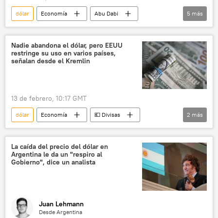
dólar
Economía
Abu Dabi
5
más
Emiratos Árabes Unidos
📰 Escalada entre EEUU, Israel e Irán
Nadie abandona el dólar, pero EEUU
restringe su uso en varios países,
🌍 Oriente Medio
señalan desde el Kremlin
📰 Tensión en el estrecho de Ormuz
💶 Divisas
13 de febrero, 10:17 GMT
dólar
Economía
💶 Divisas
2
más
Dmitri Peskov
EEUU
La caída del precio del dólar en
Argentina le da un "respiro al
Gobierno", dice un analista
Juan Lehmann
Desde Argentina