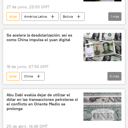
27 de junio, 23:00 GMT
dólar
América Latina
Bolivia
1
más
Banco Central de Bolivia
Se acelera la desdolarización: así es
como China impulsa el yuan digital
18 de junio, 07:50 GMT
dólar
China
6
más
Sistema de Pagos Internacionales (CIPS)
yuan
Economía
SWIFT
Abu Dabi evalúa dejar de utilizar el
dólar en las transacciones petroleras si
desdolarización
💶 Divisas
el conflicto en Oriente Medio se
prolonga
20 de abril, 14:46 GMT