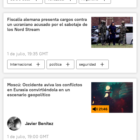
política
gas natural licuado (GNL)
📰 Terremoto en Venezuela (2026)
Fiscalía alemana presenta cargos contra
un ucraniano acusado por el sabotaje de
los Nord Stream
1 de julio, 19:35 GMT
Internacional
política
seguridad
Alemania
mar Báltico
📰 Sabotajes contra los gasoductos Nord Stream
Moscú: Occidente aviva los conflictos
en Eurasia convirtiéndola en un
Rusia
Ucrania
escenario geopolítico
21:46
Javier Benítez
1 de julio, 19:00 GMT