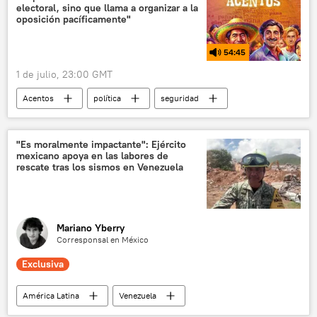
electoral, sino que llama a organizar a la
OTAN
oposición pacíficamente"
54:45
1 de julio, 23:00 GMT
Acentos
política
seguridad
Abelardo de la Espriella
Iván Cepeda
Colombia
"Es moralmente impactante": Ejército
mexicano apoya en las labores de
rescate tras los sismos en Venezuela
Mariano Yberry
Corresponsal en México
Exclusiva
América Latina
Venezuela
Fuerzas Armadas de México