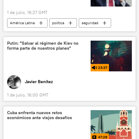
1 de julio, 16:27 GMT
América Latina
política
seguridad
Bruno Rodríguez
Cuba
EEUU
📰 Bloqueo económico contra Cuba
Putin: "Salvar al régimen de Kiev no
forma parte de nuestros planes"
23:37
Javier Benítez
1 de julio, 16:00 GMT
Cuba enfrenta nuevos retos
económicos ante viejos desafíos
47:28