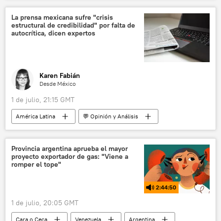
Ejército mexicano
seguridad
La prensa mexicana sufre "crisis
estructural de credibilidad" por falta de
México
💬 Entrevistas
autocrítica, dicen expertos
📰 Terremoto en Venezuela (2026)
Karen Fabián
Desde México
1 de julio, 21:15 GMT
América Latina
💬 Opinión y Análisis
México
Carlos Monsiváis
Andrés Manuel López Obrador
sociedad
Provincia argentina aprueba el mayor
proyecto exportador de gas: "Viene a
El Universal (diario)
Morena
romper el tope"
periodismo
medios de comunicación
2:44:50
1 de julio, 20:05 GMT
Cara o Ceca
Venezuela
Argentina