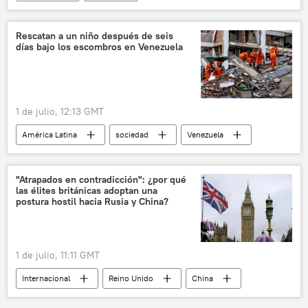
📰 Operación rusa de desmilitarización y desnazificación de Ucrania
Neonazismo en Ucrania
Ucrania
🛡️ Zonas de conflicto
Rescatan a un niño después de seis
días bajo los escombros en Venezuela
1 de julio, 12:13 GMT
América Latina
sociedad
Venezuela
📰 Terremoto en Venezuela (2026)
"Atrapados en contradicción": ¿por qué
las élites británicas adoptan una
postura hostil hacia Rusia y China?
1 de julio, 11:11 GMT
Internacional
Reino Unido
China
George Galloway
Keir Starmer