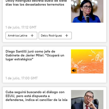
Delcy Rodríguez decreta duelo de siete
días tras los devastadores terremotos
Gallup
1 de julio, 17:12 GMT
América Latina
Delcy Rodríguez
Venezuela
📰 Terremoto en Venezuela (2026)
sociedad
Duelo Nacional
Diego Santilli juró como jefe de
Gabinete de Javier Milei: "Ocupará un
lugar estratégico"
1 de julio, 17:00 GMT
Cuba seguirá buscando el diálogo con
EEUU, pero está dispuesta a
defenderse, indica el canciller de la isla