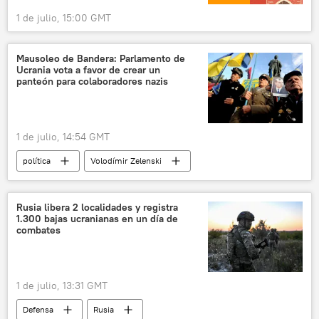
1 de julio, 15:00 GMT
Mausoleo de Bandera: Parlamento de
Ucrania vota a favor de crear un
panteón para colaboradores nazis
1 de julio, 14:54 GMT
política
Volodímir Zelenski
Stepán Bandera
Ucrania
Organización de Nacionalistas Ucranianos (OUN)
Rusia libera 2 localidades y registra
1.300 bajas ucranianas en un día de
Ejército Insurgente Ucraniano (UPA)
combates
🌍 Europa
neonazismo
Propagación de neonazismo en Europa
1 de julio, 13:31 GMT
criminales nazis
nazismo
Defensa
Rusia
colaboracionismo nazi