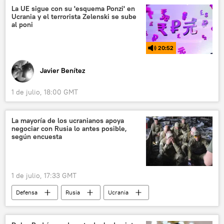
Ucrania
República Checa
La UE sigue con su 'esquema Ponzi' en
Ucrania y el terrorista Zelenski se sube
Ejército Insurgente Ucraniano (UPA)
al poni
Partido Socialdemócrata de Alemania (SPD)
20:52
Javier Benítez
1 de julio, 18:00 GMT
La mayoría de los ucranianos apoya
negociar con Rusia lo antes posible,
según encuesta
1 de julio, 17:33 GMT
Defensa
Rusia
Ucrania
📰 Operación rusa de desmilitarización y desnazificación de Ucrania
🛡️ Zonas de conflicto
🌍 Europa