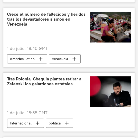
Crece el número de fallecidos y heridos
tras los devastadores sismos en
Venezuela
1 de julio, 18:40 GMT
América Latina
Venezuela
Jorge Rodríguez
sociedad
📰 Terremoto en Venezuela (2026)
Tras Polonia, Chequia plantea retirar a
Zelenski los galardones estatales
1 de julio, 18:35 GMT
Internacional
política
Volodímir Zelenski
Stepán Bandera