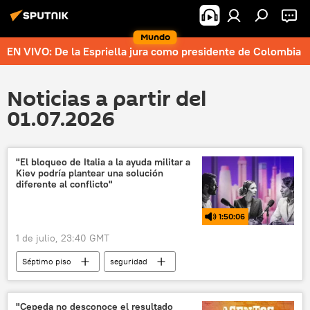
Mundo
EN VIVO: De la Espriella jura como presidente de Colombia
Noticias a partir del
01.07.2026
"El bloqueo de Italia a la ayuda militar a
Kiev podría plantear una solución
diferente al conflicto"
1:50:06
1 de julio, 23:40 GMT
Séptimo piso
seguridad
Volodímir Zelenski
Emmanuel Macron
Ucrania
Italia
Unión Europea (UE)
"Cepeda no desconoce el resultado