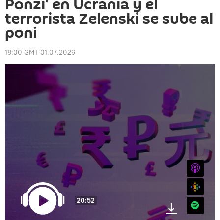
Ponzi' en Ucrania y el
terrorista Zelenski se sube al
poni
18:00 GMT 01.07.2026
iTunes
Google
20:52
Spotify