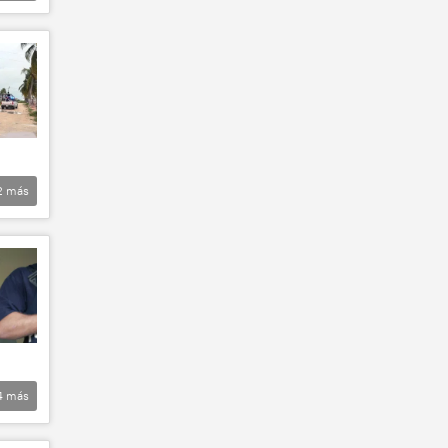
2
más
4
más