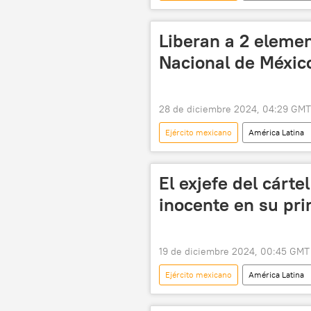
México
Sinaloa
Liberan a 2 elemen
Nacional de Méxic
28 de diciembre 2024, 04:29 GMT
Ejército mexicano
América Latina
seguridad
Guardia Nacional 
El exjefe del cárte
inocente en su pr
19 de diciembre 2024, 00:45 GMT
Ejército mexicano
América Latina
Los Zetas
México
E