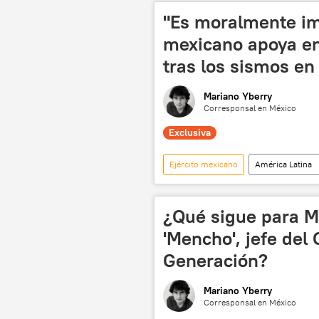
"Es moralmente im
mexicano apoya en
tras los sismos en
Mariano Yberry
Corresponsal en México
Exclusiva
Ejército mexicano
América Latina
seguridad
México

¿Qué sigue para Mé
'Mencho', jefe del
Generación?
Mariano Yberry
Corresponsal en México