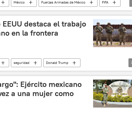
México
Fuerzas Armadas de México
FIFA
EEUU destaca el trabajo
ano en la frontera
seguridad
Donald Trump
EEUU
migración
cargo": Ejército mexicano
 vez a una mujer como