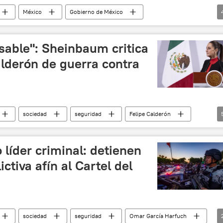
México
Gobierno de México
vistas
seguridad
sociedad
sable": Sheinbaum critica
alderón de guerra contra
sociedad
seguridad
Felipe Calderón
arcía Luna
EEUU
México
o
 líder criminal: detienen
ictiva afín al Cartel del
sociedad
seguridad
Omar García Harfuch