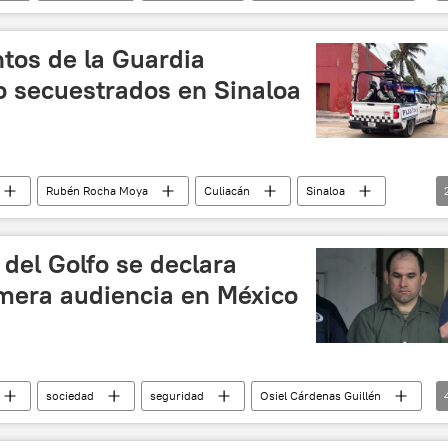
tos de la Guardia
o secuestrados en Sinaloa
Rubén Rocha Moya
Culiacán
Sinaloa
de México
l del Golfo se declara
imera audiencia en México
sociedad
seguridad
Osiel Cárdenas Guillén
EUU
narcotráfico