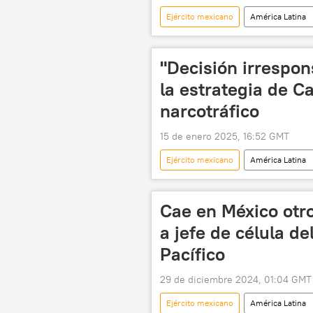
Ejército mexicano
América Latina
🛡️ Fuerzas Armadas
💬 Entre
"Decisión irrespon
la estrategia de C
narcotráfico
15 de enero 2025, 16:52 GMT
Ejército mexicano
América Latina
Claudia Sheinbaum
Genaro G
Guerra contra el narcotráfico en Méxic
Cae en México otro
a jefe de célula del
Pacífico
29 de diciembre 2024, 01:04 GMT
Ejército mexicano
América Latina