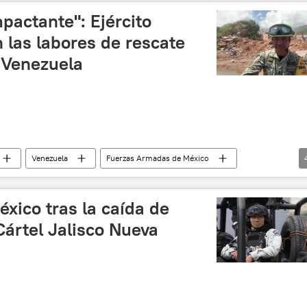
pactante": Ejército
 las labores de rescate
 Venezuela
Venezuela
Fuerzas Armadas de México
 Entrevistas
📰 Terremoto en Venezuela (2026)
xico tras la caída de
 Cártel Jalisco Nueva