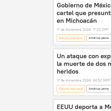
Gobierno de Méxic
cartel que presunt
en Michoacán
17 de diciembre 2024, 17:23 GMT
Ejército mexicano
América Latina
Michoacán
Gobierno de Méxi
Un ataque con exp
la muerte de dos m
heridos
17 de diciembre 2024, 04:52 GMT
Ejército mexicano
América Latina
seguridad
🛡️ Fuerzas Armad
EEUU deporta a Méx