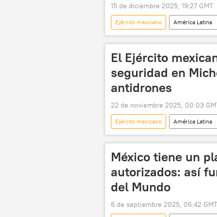
15 de diciembre 2025, 19:27 GMT
Ejército mexicano
América Latina
🛡️ Fuerzas Armadas
segurida
El Ejército mexica
seguridad en Mich
antidrones
22 de noviembre 2025, 00:03 GM
Ejército mexicano
América Latina
México tiene un pl
autorizados: así f
del Mundo
6 de septiembre 2025, 06:42 GM