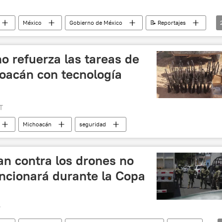
México
Gobierno de México
📝 Reportajes
d
no refuerza las tareas de
oacán con tecnología
T
Michoacán
seguridad
an contra los drones no
uncionará durante la Copa
T