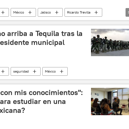
México
Jalisco
Ricardo Trevilla
cho)
seguridad
Sinaloa
CJNG
o arriba a Tequila tras la
residente municipal
seguridad
México
s con mis conocimientos":
ara estudiar en una
exicana?