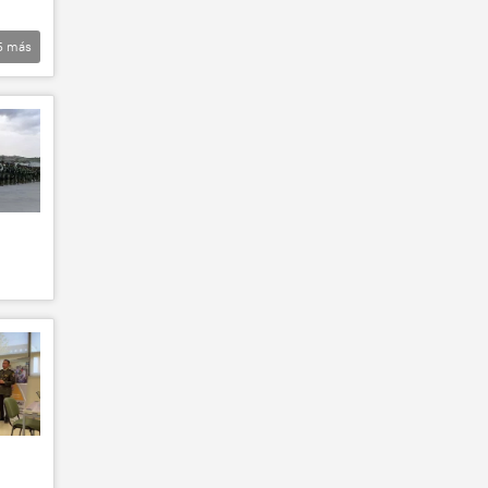
5
más