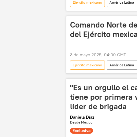
Ejército mexicano
América Latina
Copa Mundial de Fútbol de 2026
Comando Norte de 
del Ejército mexic
3 de mayo 2025, 04:00 GMT
Ejército mexicano
América Latina
Claudia Sheinbaum
México
"Es un orgullo el 
tiene por primera
líder de brigada
Daniela Díaz
Desde México
Exclusiva