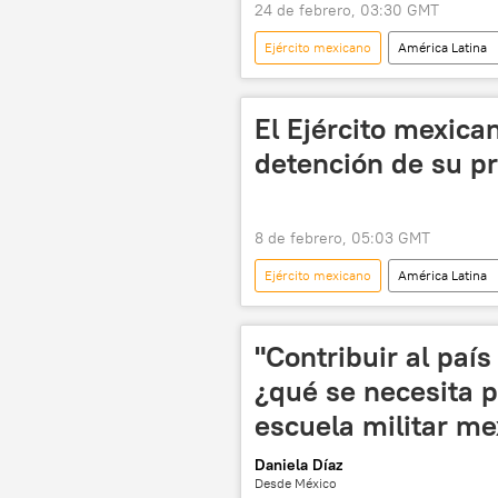
24 de febrero, 03:30 GMT
Ejército mexicano
América Latina
Nemesio Oseguera Cervantes (El Men
💬 Opinión y Análisis
El Ejército mexican
detención de su p
8 de febrero, 05:03 GMT
Ejército mexicano
América Latina
"Contribuir al paí
¿qué se necesita p
escuela militar m
Daniela Díaz
Desde México