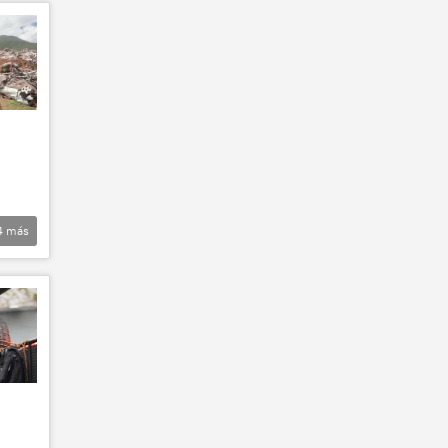
4
más