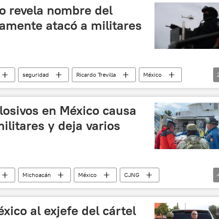
o revela nombre del
amente atacó a militares
seguridad
Ricardo Trevilla
México
co
losivos en México causa
ilitares y deja varios
Michoacán
México
CJNG
as
crimen organizado
drones
minas
ico al exjefe del cártel