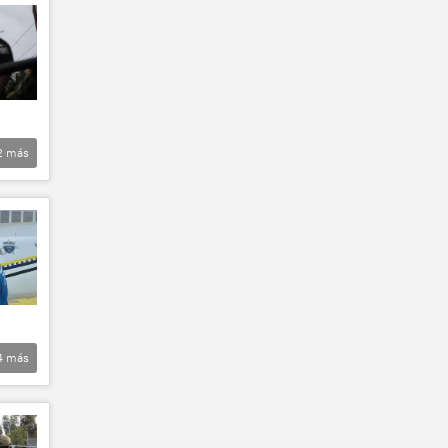
2
más
4
más