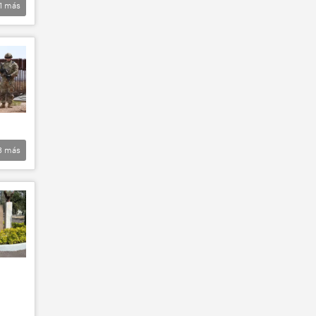
1
más
3
más