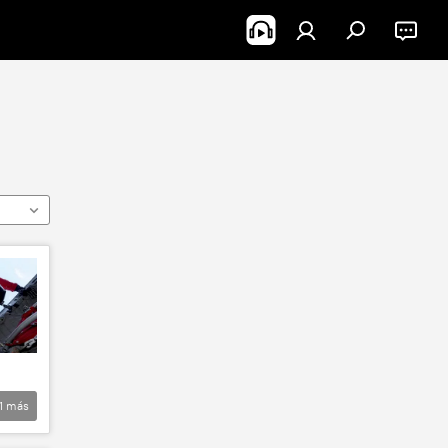
1
más