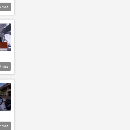
4
más
5
más
2
más