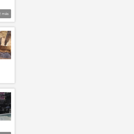
2
más