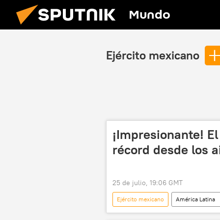
Mundo
Ejército mexicano
¡Impresionante! E
récord desde los a
25 de julio, 19:06 GMT
Ejército mexicano
América Latina
Secretaría de la Defensa