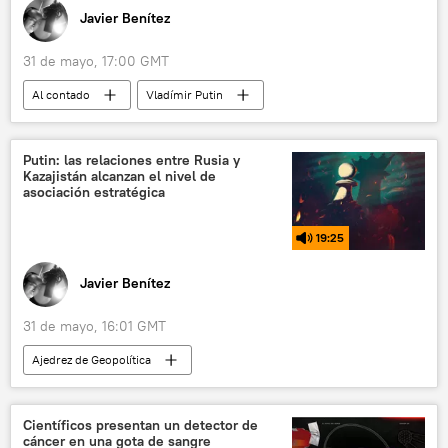
Javier Benítez
31 de mayo, 17:00 GMT
Al contado
Vladímir Putin
Kasim-Yomart Tokáyev
Kazajistán
Rusia
📈 Mercados y finanzas
Putin: las relaciones entre Rusia y
Kazajistán alcanzan el nivel de
asociación estratégica
19:25
Javier Benítez
31 de mayo, 16:01 GMT
Ajedrez de Geopolítica
Kasim-Yomart Tokáyev
Kazajistán
política
Rusia
Vladímir Putin
Científicos presentan un detector de
cáncer en una gota de sangre