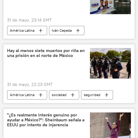
31 de mayo, 23:14 GMT
América Latina
Iván Cepeda
Gustavo Petro
Colombia
política
seguridad
Hay al menos siete muertos por riña en
una prisión en el norte de México
31 de mayo, 22:23 GMT
América Latina
sociedad
seguridad
México
Sinaloa
Telegram
"¿Es realmente interés genuino por
ayudar a México?": Sheinbaum señala a
EEUU por intento de injerencia