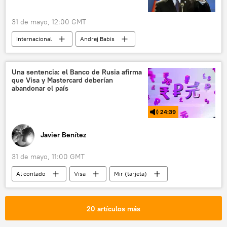
31 de mayo, 12:00 GMT
Internacional
Andrej Babis
seguridad
Imperio romano
OTAN
República Checa
🌍 Europa
Una sentencia: el Banco de Rusia afirma
que Visa y Mastercard deberían
Unión Europea (UE)
abandonar el país
24:39
Javier Benítez
31 de mayo, 11:00 GMT
Al contado
Visa
Mir (tarjeta)
MasterCard
📈 Mercados y finanzas
bancos
20 artículos más