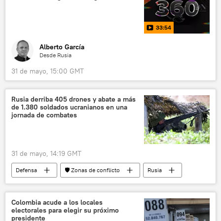
33:54
Alberto García
Desde Rusia
31 de mayo, 15:00 GMT
Rusia derriba 405 drones y abate a más
de 1.380 soldados ucranianos en una
jornada de combates
31 de mayo, 14:19 GMT
Defensa
🛡️ Zonas de conflicto
Rusia
📰 Operación rusa de desmilitarización y desnazificación de Ucrania
Ucrania
🌍 Europa
Colombia acude a los locales
electorales para elegir su próximo
presidente