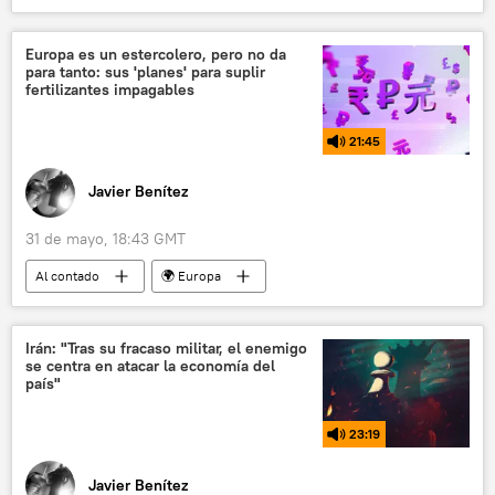
📰 Escalada entre EEUU, Israel e Irán
Israel
Líbano
🌍 Oriente Medio
Hizbulá
Europa es un estercolero, pero no da
para tanto: sus 'planes' para suplir
Benjamín Netanyahu
fertilizantes impagables
Fuerzas de Defensa de Israel (FDI)
EEUU
21:45
Javier Benítez
31 de mayo, 18:43 GMT
Al contado
🌍 Europa
📈 Mercados y finanzas
fertilizantes
Irán: "Tras su fracaso militar, el enemigo
se centra en atacar la economía del
país"
23:19
Javier Benítez