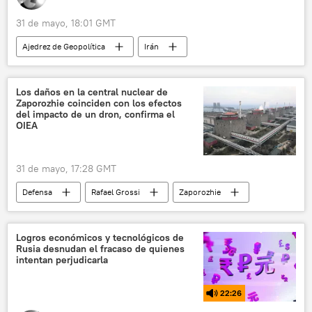
31 de mayo, 18:01 GMT
Ajedrez de Geopolítica
Irán
Occidente
📰 Escalada entre EEUU, Israel e Irán
Los daños en la central nuclear de
Zaporozhie coinciden con los efectos
🌍 Oriente Medio
🛡️ Zonas de conflicto
del impacto de un dron, confirma el
OIEA
31 de mayo, 17:28 GMT
Defensa
Rafael Grossi
Zaporozhie
Ucrania
seguridad
Organismo Internacional de Energía Atómica (OIEA)
Logros económicos y tecnológicos de
Rusia desnudan el fracaso de quienes
🌍 Europa
intentan perjudicarla
📰 Operación rusa de desmilitarización y desnazificación de Ucrania
22:26
🛡️ Zonas de conflicto