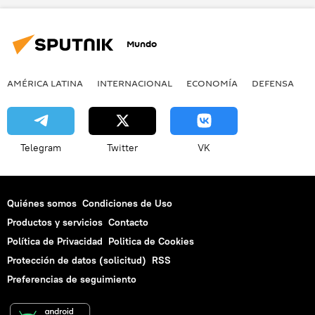
Mundo
AMÉRICA LATINA
INTERNACIONAL
ECONOMÍA
DEFENSA
M
Telegram
Twitter
VK
Quiénes somos
Condiciones de Uso
Productos y servicios
Contacto
Política de Privacidad
Politica de Cookies
Protección de datos (solicitud)
RSS
Preferencias de seguimiento