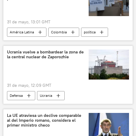
31 de mayo, 13:01 GMT
América Latina
Colombia
política
elecciones
Ucrania vuelve a bombardear la zona de
la central nuclear de Zaporozhie
31 de mayo, 12:09 GMT
Defensa
Ucrania
📰 Ataques ucranianos a la central nuclear de Zaporozhie
🌍 Europa
Rusia
La UE atraviesa un declive comparable
al del Imperio romano, considera el
🛡️ Zonas de conflicto
primer ministro checo
📰 Operación rusa de desmilitarización y desnazificación de Ucrania