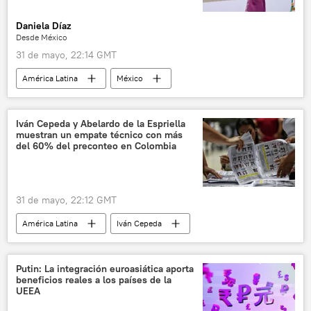
Daniela Díaz
Desde México
31 de mayo, 22:14 GMT
América Latina
México
Gobierno de México
Claudia Sheinbaum
EEUU
Donald Trump
seguridad
Iván Cepeda y Abelardo de la Espriella
muestran un empate técnico con más
del 60% del preconteo en Colombia
31 de mayo, 22:12 GMT
América Latina
Iván Cepeda
Gustavo Petro
sociedad
Putin: La integración euroasiática aporta
beneficios reales a los países de la
UEEA