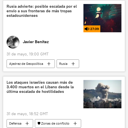
📰 Operación rusa de desmilitarización y desnazificación de Ucrania
Rusia advierte: posible escalada por el
envío a sus fronteras de más tropas
Ucrania
🛡️ Zonas de conflicto
estadounidenses
27:39
Javier Benítez
31 de mayo, 19:00 GMT
Ajedrez de Geopolítica
Rusia
📰 Operación rusa de desmilitarización y desnazificación de Ucrania
📰 Suministro de armas a Ucrania
Ucrania
Los ataques israelíes causan más de
3.400 muertos en el Líbano desde la
🛡️ Zonas de conflicto
🌍 Europa
última escalada de hostilidades
31 de mayo, 18:52 GMT
Defensa
🛡️ Zonas de conflicto