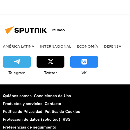
Mundo
AMÉRICA LATINA
INTERNACIONAL
ECONOMÍA
DEFENSA
M
Telegram
Twitter
VK
Quiénes somos
Condiciones de Uso
Productos y servicios
Contacto
Política de Privacidad
Politica de Cookies
Protección de datos (solicitud)
RSS
Preferencias de seguimiento