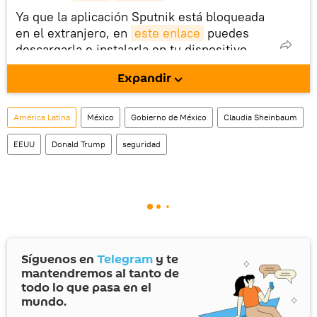
Ya que la aplicación Sputnik está bloqueada
en el extranjero, en
este enlace
puedes
descargarla e instalarla en tu dispositivo
móvil (¡solo para Android!).
Expandir
También tenemos una cuenta
en la red 
social rusa VK
.
América Latina
México
Gobierno de México
Claudia Sheinbaum
EEUU
Donald Trump
seguridad
Síguenos en
Telegram
y te
mantendremos al tanto de
todo lo que pasa en el
mundo.