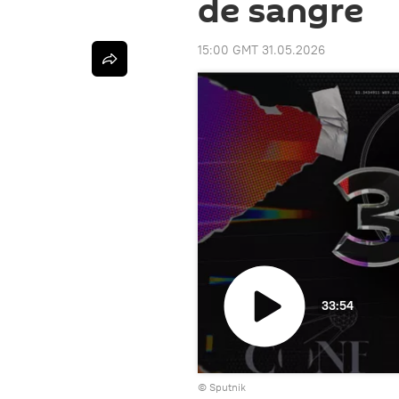
de sangre
15:00 GMT 31.05.2026
33:54
Reproducir
© Sputnik
vídeo