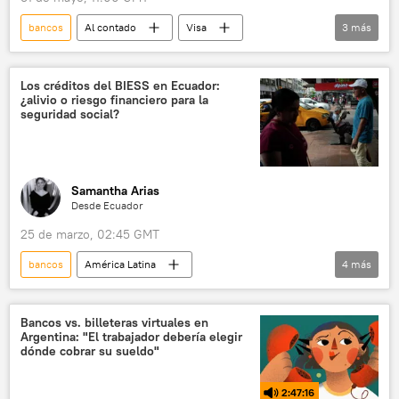
bancos
Al contado
Visa
3
más
Mir (tarjeta)
MasterCard
📈 Mercados y finanzas
Los créditos del BIESS en Ecuador:
¿alivio o riesgo financiero para la
seguridad social?
Samantha Arias
Desde Ecuador
25 de marzo, 02:45 GMT
bancos
América Latina
4
más
💬 Opinión y Análisis
Ecuador
Banco del Instituto Ecuatoriano de Seguridad Social (BIESS)
Bancos vs. billeteras virtuales en
Argentina: "El trabajador debería elegir
sociedad
dónde cobrar su sueldo"
2:47:16