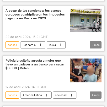
Argentina
tasa de interés
📈 Mercados y finanzas
A pesar de las sanciones: los bancos
europeos cuadriplicaron los impuestos
pagados en Rusia en 2023
29 de abril 2024, 15:21 GMT
bancos
Economía
Rusia
3
más
📈 Mercados y finanzas
🌍 Europa
📰 Consecuencias económicas de las sanciones occidentales contra Rusia
Policía brasileña arresta a mujer que
llevó un cadáver a un banco para sacar
$3.000 | Video
17 de abril 2024, 14:31 GMT
bancos
América Latina
sociedad
4
más
seguridad
Brasil
cadáver