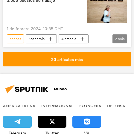
3.500 puestos de trabajo
1 de febrero 2024, 10:55 GMT
bancos
Economía
Alemania
2
más
Deutsche Bank
🌍 Europa
20 artículos más
Mundo
AMÉRICA LATINA
INTERNACIONAL
ECONOMÍA
DEFENSA
M
Telegram
Twitter
VK