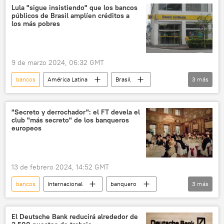
préstamo
Lula "sigue insistiendo" que los bancos
públicos de Brasil amplíen créditos a
los más pobres
9 de marzo 2024, 06:32 GMT
bancos
América Latina
Brasil
3
más
📈 Mercados y finanzas
Luiz Inacio Lula da Silva
crédito
"Secreto y derrochador": el FT devela el
club "más secreto" de los banqueros
europeos
13 de febrero 2024, 14:52 GMT
bancos
Internacional
banquero
3
más
🌍 Europa
política
riqueza
El Deutsche Bank reducirá alrededor de