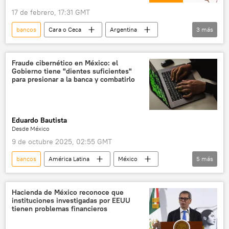
17 de febrero, 17:31 GMT
bancos
Cara o Ceca
Argentina
3
más
Brasil
📈 Mercados y finanzas
🎭 Arte y cultura
Fraude cibernético en México: el
Gobierno tiene "dientes suficientes"
para presionar a la banca y combatirlo
Eduardo Bautista
Desde México
9 de octubre 2025, 02:55 GMT
bancos
América Latina
México
5
más
💬 Opinión y Análisis
seguridad
Gobierno de México
finanzas
Hacienda de México reconoce que
instituciones investigadas por EEUU
📈 Mercados y finanzas
tienen problemas financieros