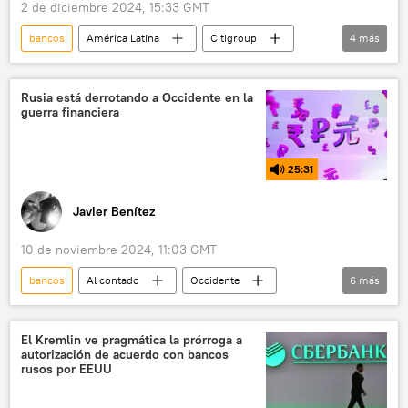
2 de diciembre 2024, 15:33 GMT
bancos
América Latina
Citigroup
4
más
Banamex
Andrés Manuel López Obrador
México
📈 Mercados y finanzas
Rusia está derrotando a Occidente en la
guerra financiera
25:31
Javier Benítez
10 de noviembre 2024, 11:03 GMT
bancos
Al contado
Occidente
6
más
Rusia
Antón Siluánov
seguridad
📈 Mercados y finanzas
El Kremlin ve pragmática la prórroga a
autorización de acuerdo con bancos
relaciones internacionales
BRICS
rusos por EEUU