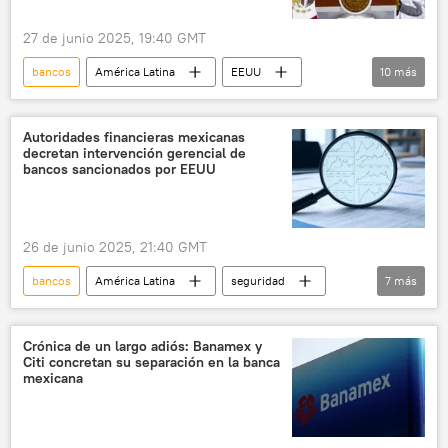
27 de junio 2025, 19:40 GMT
bancos
América Latina
EEUU
10
más
CJNG
Departamento del Tesoro de EEUU
narcotráfico
Intercam
Autoridades financieras mexicanas
decretan intervención gerencial de
Vector (casa de bolsa)
CIBanco
bancos sancionados por EEUU
México
seguridad
Comisión Nacional Bancaria y de Valores (CNBV)
26 de junio 2025, 21:40 GMT
📈 Mercados y finanzas
bancos
América Latina
seguridad
7
más
EEUU
México
Claudia Sheinbaum
Departamento del Tesoro de EEUU
Crónica de un largo adiós: Banamex y
Citi concretan su separación en la banca
Comisión Nacional Bancaria y de Valores (CNBV)
mexicana
📈 Mercados y finanzas
narcotráfico