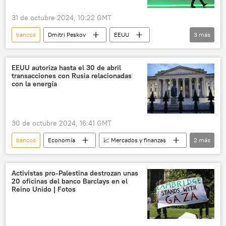
31 de octubre 2024, 10:22 GMT
bancos
Dmitri Peskov
EEUU
3
más
Rusia
📈 Mercados y finanzas
Economía
EEUU autoriza hasta el 30 de abril
transacciones con Rusia relacionadas
con la energía
30 de octubre 2024, 16:41 GMT
bancos
Economía
📈 Mercados y finanzas
2
más
EEUU
Rusia
Activistas pro-Palestina destrozan unas
20 oficinas del banco Barclays en el
Reino Unido | Fotos