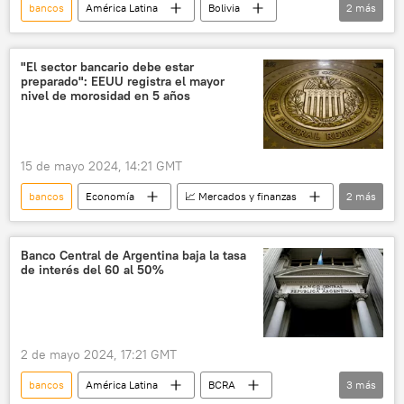
bancos
América Latina
Bolivia
2
más
dólar
💶 Divisas
"El sector bancario debe estar
preparado": EEUU registra el mayor
nivel de morosidad en 5 años
15 de mayo 2024, 14:21 GMT
bancos
Economía
📈 Mercados y finanzas
2
más
EEUU
Reserva Federal de EEUU
Banco Central de Argentina baja la tasa
de interés del 60 al 50%
2 de mayo 2024, 17:21 GMT
bancos
América Latina
BCRA
3
más