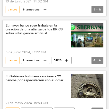
10 de junio 2024, 14:02 GMT
bancos
Internacional
5
más
📰 Conflicto palestino-israelí
Palestina
Reino Unido
🌍 Europa
activistas
El mayor banco ruso trabaja en la
creación de una alianza de los BRICS
sobre inteligencia artificial
5 de junio 2024, 17:22 GMT
bancos
Internacional
BRICS
4
más
Sberbank
Rusia
Foro Económico Internacional de San Petersburgo (SPIEF)
El Gobierno boliviano sanciona a 22
bancos por especulación con el dólar
inteligencia artificial
21 de mayo 2024, 15:53 GMT