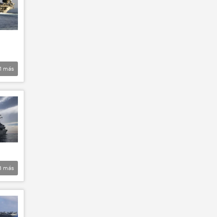
1
más
3
más