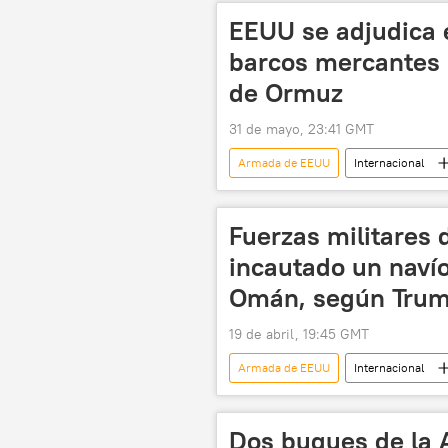
EEUU se adjudica 
barcos mercantes 
de Ormuz
31 de mayo, 23:41 GMT
Armada de EEUU
Internacional
Comando Central de EEUU
Fuerzas militares
incautado un navío 
Omán, según Tru
19 de abril, 19:45 GMT
Armada de EEUU
Internacional
EEUU
Departamento del Tes
Dos buques de la