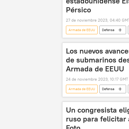
estadounidense Ei
Pérsico
27 de noviembre 2023, 04:40 GM
Armada de EEUU
Defensa
Mando Central de los Estados Unido
Los nuevos avance
de submarinos des
Armada de EEUU
24 de noviembre 2023, 10:17 GMT
Armada de EEUU
Defensa
submarinos
submarinos nuc
🛡️ Fuerzas Armadas
Un congresista el
ruso para felicita
Foto