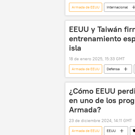
Armada de EEUU
Internacional
EEUU y Taiwán fir
entrenamiento esp
isla
18 de enero 2025, 15:33 GMT
Armada de EEUU
Defensa
📰 Tensiones en torno a Taiwán
¿Cómo EEUU perdió
en uno de los pro
Armada?
23 de diciembre 2024, 14:11 GMT
Armada de EEUU
EEUU
