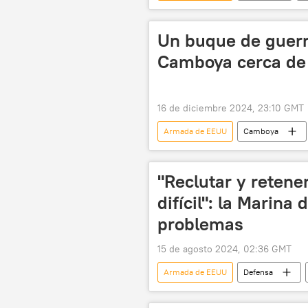
buques de guerra
Defensa
Un buque de guerr
Camboya cerca de 
16 de diciembre 2024, 23:10 GMT
Armada de EEUU
Camboya
🛡️ Fuerzas Armadas
🌏 Asia
"Reclutar y retene
difícil": la Marina
problemas
15 de agosto 2024, 02:36 GMT
Armada de EEUU
Defensa
The National Interest
Partido