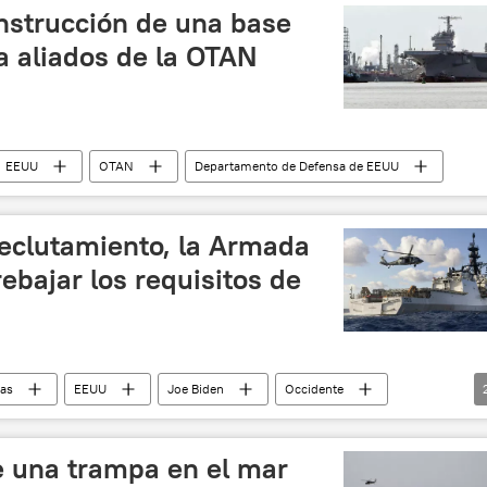
nstrucción de una base
a aliados de la OTAN
EEUU
OTAN
Departamento de Defensa de EEUU
reclutamiento, la Armada
ebajar los requisitos de
das
EEUU
Joe Biden
Occidente
e EEUU
 una trampa en el mar