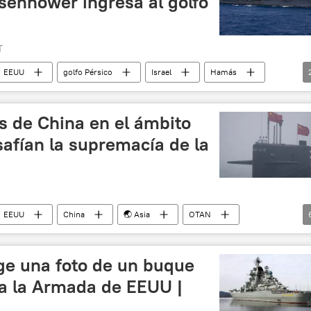
senhower ingresa al golfo
T
EEUU
golfo Pérsico
Israel
Hamás
s (CENTCOM)
🛡️ Fuerzas Armadas
s de China en el ámbito
afían la supremacía de la
EEUU
China
🌏 Asia
OTAN
leares
Rusia
carrera armamentista
flota
ige una foto de un buque
r a la Armada de EEUU |