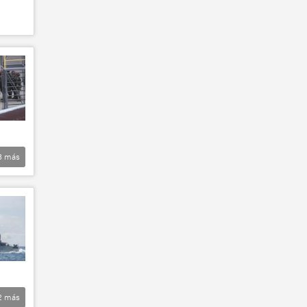
3
más
2
más