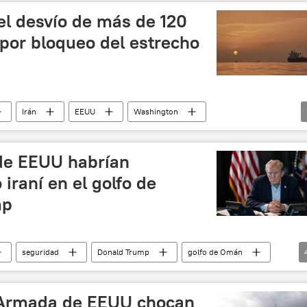
el desvío de más de 120
por bloqueo del estrecho
Irán
EEUU
Washington
 de EEUU habrían
iraní en el golfo de
mp
seguridad
Donald Trump
golfo de Omán
oro de EEUU
📰 Escalada entre EEUU, Israel e Irán
Irán
 Armada de EEUU chocan