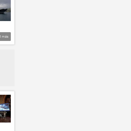
1
más