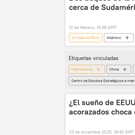
cerca de Sudamér
12 de febrero, 13:36 GMT
Armada de EEUU
Atlántico
🛡️ Fuerzas Armadas
Etiquetas vinculadas
Internacional
China
Centro de Estudios Estratégicos e Inte
¿El sueño de EEUU
acorazados choca 
23 de diciembre 2025, 18:42 GMT