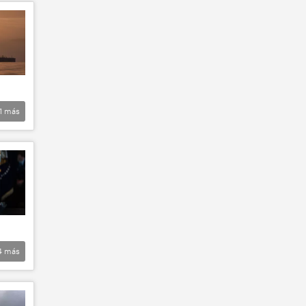
1
más
4
más