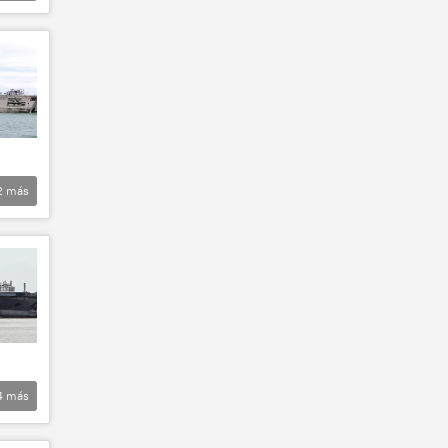
2
más
4
más