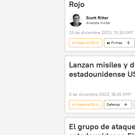
Rojo
Scott Ritter
Analista militar
23 de diciembre 2023, 15:33 GMT
Armada de EEUU
✒️ Firmas
seguridad
Lloyd Austin
🛡️ Zonas de conflicto
Yemen
Lanzan misiles y d
📰 Crisis en el mar Rojo por ataques hu
estadounidense U
3 de diciembre 2023, 18:26 GMT
Armada de EEUU
Defensa
🌍 Oriente Medio
🛡️ Zonas de
El grupo de ataque