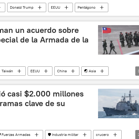
Donald Trump
EEUU
Pentágono
man un acuerdo sobre
ecial de la Armada de la
Taiwán
EEUU
China
🌏 Asia
seguridad
entrenamiento
 casi $2.000 millones
gramas clave de su
️ Fuerzas Armadas
🛡️ Industria militar
crucero