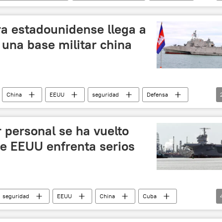
a estadounidense llega a
una base militar china
China
EEUU
seguridad
Defensa
r personal se ha vuelto
 de EEUU enfrenta serios
seguridad
EEUU
China
Cuba
 Republicano (EEUU)
portaviones
Rusia