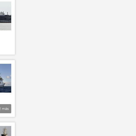
2
más