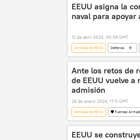
EEUU asigna la co
naval para apoyar 
12 de abril 2024, 00:58 GMT
Armada de EEUU
Defensa
Ante los retos de 
de EEUU vuelve a r
admisión
28 de enero 2024, 17:11 GMT
Armada de EEUU
🛡️ Fuerzas Arma
Defensa
Fuerzas Armadas d
EEUU se construye