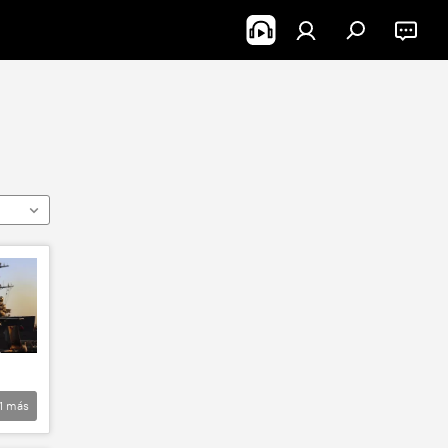
1
más