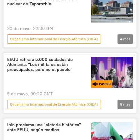
📰 Operación rusa de desmilitarización y desnazificación de Ucrania
nuclear de Zaporozhie
🛡️ Zonas de conflicto
30 de mayo, 22:00 GMT
Organismo Internacional de Energía Atómica (OIEA)
4
más
Internacional
📰 Operación rusa de desmilitarización y desnazificación de Ucrania
EEUU retirará 5.000 soldados de
Alemania: "Los militares están
Rafael Grossi
Zaporozhie
preocupados, pero no el pueblo"
1:49:29
5 de mayo, 00:20 GMT
Organismo Internacional de Energía Atómica (OIEA)
9
más
Séptimo piso
política
seguridad
Friedrich Merz
EEUU
Alemania
Irán proclama una "victoria histórica"
ante EEUU, según medios
ONU
Reino Unido
Donald Trump