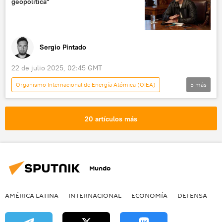
geopolítica"
Rusia
🌍 Oriente Medio
negociaciones
conversaciones
Programa nuclear de Irán
Sergio Pintado
22 de julio 2025, 02:45 GMT
Organismo Internacional de Energía Atómica (OIEA)
5
más
América Latina
Daniel Noboa
Ecuador
energía nuclear
20 artículos más
💬 Opinión y Análisis
Mundo
AMÉRICA LATINA
INTERNACIONAL
ECONOMÍA
DEFENSA
M