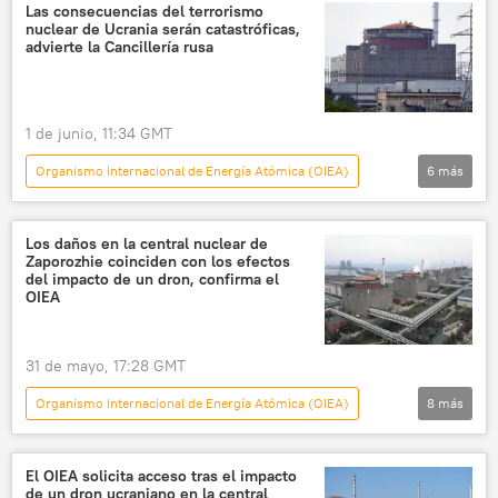
Rafael Grossi
Rusia
Ucrania
Las consecuencias del terrorismo
nuclear de Ucrania serán catastróficas,
📰 Operación rusa de desmilitarización y desnazificación de Ucrania
advierte la Cancillería rusa
🛡️ Zonas de conflicto
🌍 Europa
1 de junio, 11:34 GMT
Organismo Internacional de Energía Atómica (OIEA)
6
más
Defensa
seguridad
Ucrania
Zaporozhie
Los daños en la central nuclear de
Zaporozhie coinciden con los efectos
📰 Ataques ucranianos a la central nuclear de Zaporozhie
del impacto de un dron, confirma el
OIEA
Rusia
31 de mayo, 17:28 GMT
Organismo Internacional de Energía Atómica (OIEA)
8
más
Defensa
Rafael Grossi
Zaporozhie
Ucrania
seguridad
🌍 Europa
El OIEA solicita acceso tras el impacto
de un dron ucraniano en la central