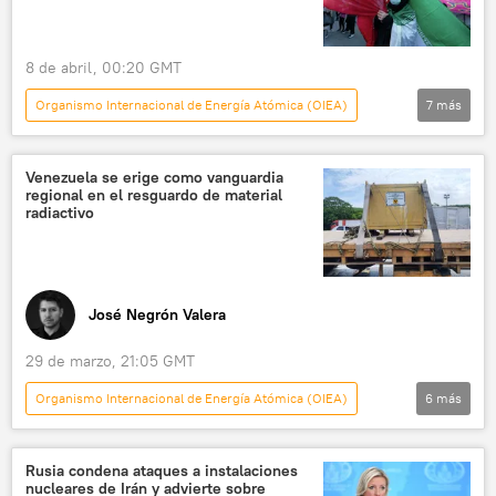
8 de abril, 00:20 GMT
Organismo Internacional de Energía Atómica (OIEA)
7
más
Internacional
EEUU
Irán
ONU
Washington
seguridad
Venezuela se erige como vanguardia
regional en el resguardo de material
política
radiactivo
José Negrón Valera
29 de marzo, 21:05 GMT
Organismo Internacional de Energía Atómica (OIEA)
6
más
América Latina
sociedad
Venezuela
Caribe
Argentina
Rusia condena ataques a instalaciones
nucleares de Irán y advierte sobre