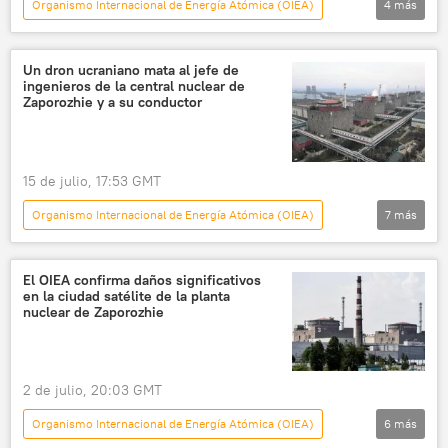
Organismo Internacional de Energía Atómica (OIEA)
4
más
Internacional
Rafael Grossi
Zaporozhie
Rusia
Un dron ucraniano mata al jefe de
ingenieros de la central nuclear de
Zaporozhie y a su conductor
15 de julio, 17:53 GMT
Organismo Internacional de Energía Atómica (OIEA)
7
más
Internacional
Zaporozhie
📰 Ataques ucranianos a la central nuclear de Zaporozhie
El OIEA confirma daños significativos
en la ciudad satélite de la planta
Alexandr Yákovlev
Rosatom
nuclear de Zaporozhie
Alexéi Lijachov
📰 Operación rusa de desmilitarización y desnazificación de Ucrania
2 de julio, 20:03 GMT
Organismo Internacional de Energía Atómica (OIEA)
6
más