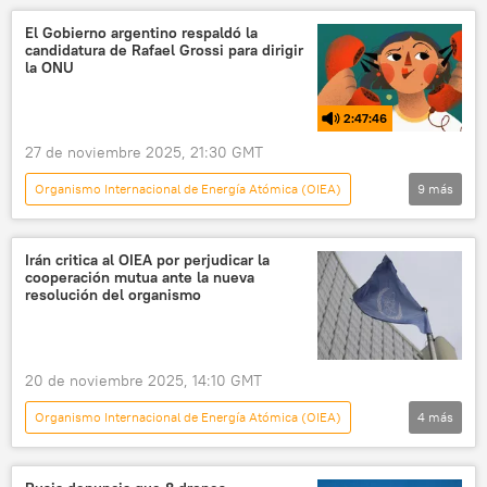
Rafael Grossi
Javier Milei
Argentina
El Gobierno argentino respaldó la
candidatura de Rafael Grossi para dirigir
ONU
💬 Opinión y Análisis
la ONU
2:47:46
27 de noviembre 2025, 21:30 GMT
Organismo Internacional de Energía Atómica (OIEA)
9
más
Cara o Ceca
política
Rafael Grossi
Irán
China
Javier Milei
Irán critica al OIEA por perjudicar la
cooperación mutua ante la nueva
ONU
OTAN
Argentina
resolución del organismo
20 de noviembre 2025, 14:10 GMT
Organismo Internacional de Energía Atómica (OIEA)
4
más
Internacional
Irán
Programa nuclear de Irán
🌍 Oriente Medio