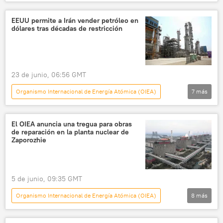
Defensa
seguridad
Rafael Grossi
planta nuclear
Zaporozhie
EEUU permite a Irán vender petróleo en
dólares tras décadas de restricción
🛡️ Zonas de conflicto
23 de junio, 06:56 GMT
Organismo Internacional de Energía Atómica (OIEA)
7
más
EEUU
Irán
Washington
Scott Bessent
Teherán
Economía
El OIEA anuncia una tregua para obras
de reparación en la planta nuclear de
📰 Escalada entre EEUU, Israel e Irán
Zaporozhie
5 de junio, 09:35 GMT
Organismo Internacional de Energía Atómica (OIEA)
8
más
Internacional
Zaporozhie