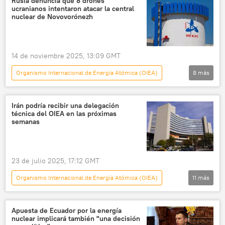
Rusia denuncia que 8 drones
ucranianos intentaron atacar la central
nuclear de Novovorónezh
14 de noviembre 2025, 13:09 GMT
Organismo Internacional de Energía Atómica (OIEA)
8
más
Defensa
Alexéi Lijachov
Rafael Grossi
planta nuclear
Irán podría recibir una delegación
técnica del OIEA en las próximas
📰 Ataques ucranianos a la central nuclear de Zaporozhie
semanas
EEUU
armas nucleares
🛡️ Zonas de conflicto
23 de julio 2025, 17:12 GMT
Organismo Internacional de Energía Atómica (OIEA)
11
más
Internacional
política
Irán
Teherán
China
Apuesta de Ecuador por la energía
nuclear implicará también "una decisión
Ministerio de Asuntos Exteriores de Irán