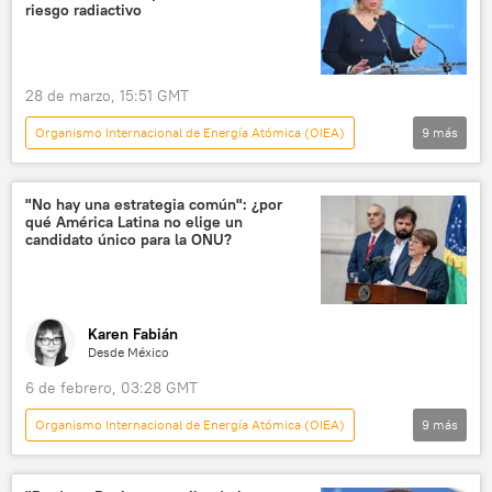
💬 Opinión y Análisis
riesgo radiactivo
28 de marzo, 15:51 GMT
Organismo Internacional de Energía Atómica (OIEA)
9
más
Internacional
🌍 Oriente Medio
María Zajárova
Rafael Grossi
Irán
"No hay una estrategia común": ¿por
qué América Latina no elige un
EEUU
📰 Escalada entre EEUU, Israel e Irán
candidato único para la ONU?
Israel
🛡️ Zonas de conflicto
Karen Fabián
Desde México
6 de febrero, 03:28 GMT
Organismo Internacional de Energía Atómica (OIEA)
9
más
América Latina
💬 Opinión y Análisis
Antonio Guterres
Rafael Grossi