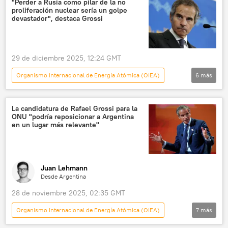
"Perder a Rusia como pilar de la no
proliferación nuclear sería un golpe
México
Brasil
Chile
ONU
devastador", destaca Grossi
Michelle Bachelet
29 de diciembre 2025, 12:24 GMT
Organismo Internacional de Energía Atómica (OIEA)
6
más
Internacional
Rafael Grossi
Rusia
Irán
Programa nuclear de Irán
La candidatura de Rafael Grossi para la
ONU "podría reposicionar a Argentina
💬 Opinión y Análisis
en un lugar más relevante"
Juan Lehmann
Desde Argentina
28 de noviembre 2025, 02:35 GMT
Organismo Internacional de Energía Atómica (OIEA)
7
más
América Latina
política