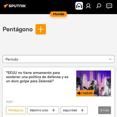
Mundo
Pentágono
Período
"EEUU no tiene armamento para
sostener una política de defensa y es
un duro golpe para Zelenski"
1:50:00
ayer
Pentágono
Séptimo piso
seguridad
6
más