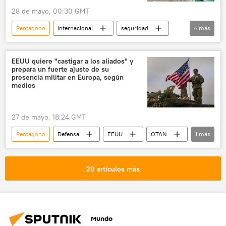
28 de mayo, 00:30 GMT
Pentágono
Internacional
seguridad
4
más
EEUU
Irán
Washington
📰 Escalada entre EEUU, Israel e Irán
EEUU quiere "castigar a los aliados" y
prepara un fuerte ajuste de su
presencia militar en Europa, según
medios
27 de mayo, 18:24 GMT
Pentágono
Defensa
EEUU
OTAN
1
más
seguridad
20 artículos más
Mundo