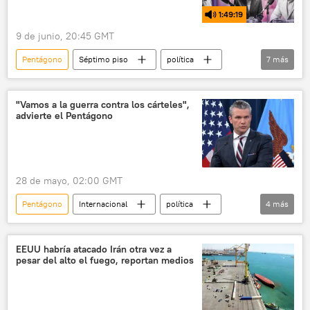
1:49:19
9 de junio, 20:45 GMT
Pentágono
Séptimo piso
política
7
más
seguridad
Donald Trump
China
EEUU
Washington
ICE
"Vamos a la guerra contra los cárteles",
advierte el Pentágono
Alibaba
28 de mayo, 02:00 GMT
Pentágono
Internacional
política
4
más
Pete Hegseth
Donald Trump
EEUU
narcotráfico
EEUU habría atacado Irán otra vez a
pesar del alto el fuego, reportan medios