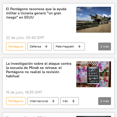
📰 Escalada entre EEUU, Israel e Irán
El Pentágono reconoce que la ayuda
militar a Ucrania generó "un gran
riesgo" en EEUU
22 de julio, 00:43 GMT
Pentágono
Defensa
Pete Hegseth
3
más
Ucrania
EEUU
Senado de EEUU
La investigación sobre el ataque contra
la escuela de Minab se retrasa: el
Pentágono no realizó la revisión
habitual
16 de julio, 18:55 GMT
Pentágono
Internacional
Irán
5
más
EEUU
seguridad
📰 Escalada entre EEUU, Israel e Irán