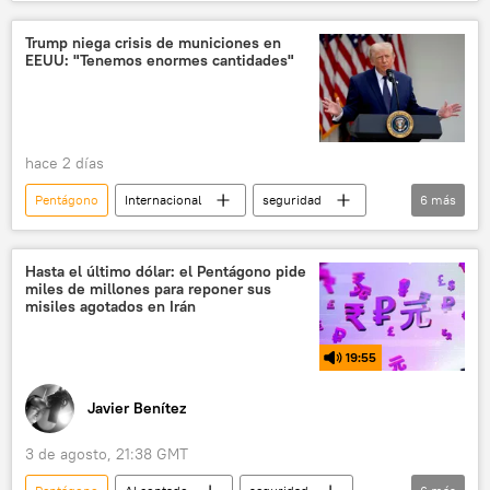
Volodímir Zelenski
Donald Trump
Japón
EEUU
Ucrania
Trump niega crisis de municiones en
EEUU: "Tenemos enormes cantidades"
BRICS
hace 2 días
Pentágono
Internacional
seguridad
6
más
Donald Trump
EEUU
Washington
Truth Social
Irán
Hasta el último dólar: el Pentágono pide
miles de millones para reponer sus
THAAD (sistemas antimisiles)
misiles agotados en Irán
19:55
Javier Benítez
3 de agosto, 21:38 GMT