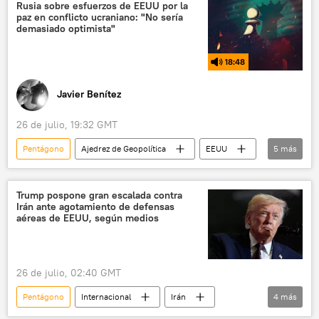
Rusia sobre esfuerzos de EEUU por la
paz en conflicto ucraniano: "No sería
demasiado optimista"
18:48
Javier Benítez
26 de julio, 19:32 GMT
Pentágono
Ajedrez de Geopolítica
EEUU
5
más
Ucrania
Dmitri Peskov
Kremlin
Departamento de Estado (EEUU)
Casa Blanca
Trump pospone gran escalada contra
Irán ante agotamiento de defensas
aéreas de EEUU, según medios
26 de julio, 02:40 GMT
Pentágono
Internacional
Irán
4
más
Donald Trump
EEUU
Teherán