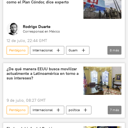
como el Plan Cóndor, dice experto
Rodrigo Duarte
Corresponsal en México
12 de julio, 22:44 GMT
Pentágono
Internacional
Guam
8
más
Washington
Puerto Rico
Departamento de Estado (EEUU)
ONU
¿De qué manera EEUU busca movilizar
actualmente a Latinoamérica en torno a
Casa Blanca
imperialismo
EEUU
sus intereses?
Madrid
9 de julio, 08:27 GMT
Pentágono
Internacional
política
7
más
Donald Trump
Centro de Investigaciones y Desarrollo Nuclear (Bolivia)