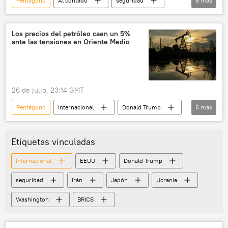
Pentágono
Al contado
seguridad
6
más
Pete Hegseth
Donald Trump
Irán
EEUU
Casa Blanca
Tomahawk
Los precios del petróleo caen un 5%
ante las tensiones en Oriente Medio
26 de julio, 23:14 GMT
Pentágono
Internacional
Donald Trump
5
más
Irán
golfo Pérsico
Teherán
Brent
WTI
Etiquetas vinculadas
Internacional
EEUU
Donald Trump
seguridad
Irán
Japón
Ucrania
Washington
BRICS