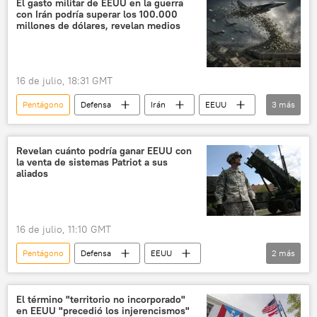
El gasto militar de EEUU en la guerra
con Irán podría superar los 100.000
menores
🌍 Oriente Medio
millones de dólares, revelan medios
16 de julio, 18:31 GMT
Pentágono
Defensa
Irán
EEUU
3
más
seguridad
📰 Escalada entre EEUU, Israel e Irán
Revelan cuánto podría ganar EEUU con
la venta de sistemas Patriot a sus
🛡️ Zonas de conflicto
aliados
16 de julio, 11:10 GMT
Pentágono
Defensa
EEUU
2
más
📰 Escalada entre EEUU, Israel e Irán
🛡️ Industria militar
El término "territorio no incorporado"
en EEUU "precedió los injerencismos"