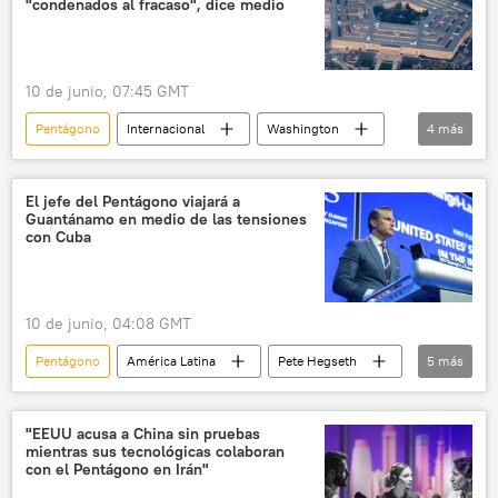
"condenados al fracaso", dice medio
10 de junio, 07:45 GMT
Pentágono
Internacional
Washington
4
más
China
EEUU
Global Times
Casa Blanca
El jefe del Pentágono viajará a
Guantánamo en medio de las tensiones
con Cuba
10 de junio, 04:08 GMT
Pentágono
América Latina
Pete Hegseth
5
más
Cuba
EEUU
Washington
Mando Central de los Estados Unidos (CENTCOM)
"EEUU acusa a China sin pruebas
mientras sus tecnológicas colaboran
Guantánamo
con el Pentágono en Irán"