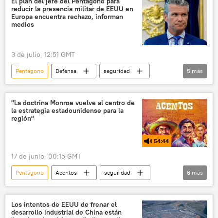
El plan del jefe del Pentágono para
reducir la presencia militar de EEUU en
Washington
China
Perú
Europa encuentra rechazo, informan
medios
seguridad
Abelardo de la Espriella
3 de julio, 12:51 GMT
Pentágono
Defensa
seguridad
5
más
Pete Hegseth
Donald Trump
EEUU
OTAN
🌎 América
"La doctrina Monroe vuelve al centro de
la estrategia estadounidense para la
región"
54:44
17 de junio, 00:15 GMT
Pentágono
Acentos
seguridad
6
más
Daniel Noboa
Donald Trump
Ecuador
EEUU
Washington
Los intentos de EEUU de frenar el
desarrollo industrial de China están
Banco Central Europeo (BCE)